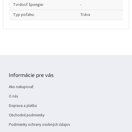
Tvrdosť špongie
:
-
Typ poťahu
:
Tráva
Z
á
p
Informácie pre vás
ä
t
Ako nakupovať
i
e
O nás
Doprava a platba
Obchodné podmienky
Podmienky ochrany osobných údajov