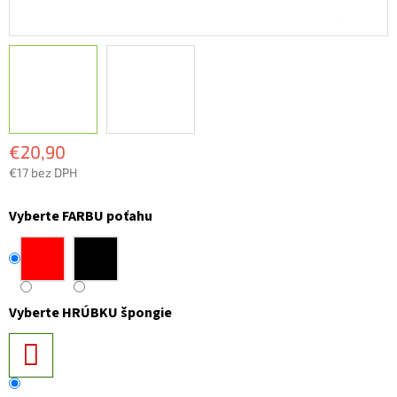
€20,90
€17 bez DPH
Jednotková
cena:
Vyberte FARBU poťahu
Vyberte HRÚBKU špongie