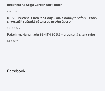
Recenzia na Stiga Carbon Soft Touch
9.5.2026
DHS Hurricane 3 Neo Ma Long – moje dojmy z poťahu, ktorý
si vyslúžil rešpekt ešte pred prvým úderom
16.11.2025
Palatinus Handmade ZENITH ZC 5.7 – precítená sila v ruke
24.5.2025
Facebook