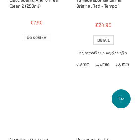
Clean 2 (250ml)
Original Red - Tempo 1
Priemerné
hodnotenie
€7,90
€24,90
produktu
je
1,0
DO KOŠÍKA
DETAIL
z
5
1-najpomalšie > 4-najrýchlejšia
hviezdičiek.
0,8 mm
1,2 mm
1,6 mm
Tip
Nožnice na orezanie
Ochranná páska -