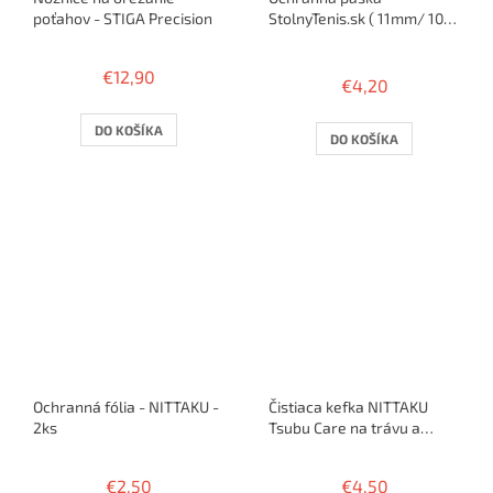
poťahov - STIGA Precision
StolnyTenis.sk ( 11mm/ 10
rakiet )
Priemerné
hodnotenie
€12,90
€4,20
produktu
je
5,0
DO KOŠÍKA
DO KOŠÍKA
z
5
hviezdičiek.
Ochranná fólia - NITTAKU -
Čistiaca kefka NITTAKU
2ks
Tsubu Care na trávu a
sendvič
€2,50
€4,50