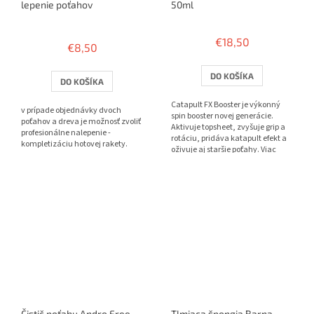
lepenie poťahov
50ml
Priemerné
hodnotenie
€18,50
€8,50
produktu
je
3,8
DO KOŠÍKA
DO KOŠÍKA
z
5
Catapult FX Booster je výkonný
v prípade objednávky dvoch
hviezdičiek.
spin booster novej generácie.
poťahov a dreva je možnosť zvoliť
Aktivuje topsheet, zvyšuje grip a
profesionálne nalepenie -
rotáciu, pridáva katapult efekt a
kompletizáciu hotovej rakety.
oživuje aj staršie poťahy. Viac
spinu. Viac...
Čistič poťahu Andro Free
Tlmiaca špongia Barna