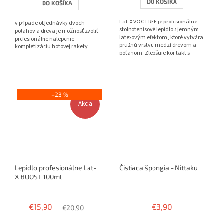
DO KOŠÍKA
DO KOŠÍKA
z
5
Lat-X VOC FREE je profesionálne
v prípade objednávky dvoch
hviezdičiek.
stolnotenisové lepidlo s jemným
poťahov a dreva je možnosť zvoliť
latexovým efektom, ktoré vytvára
profesionálne nalepenie -
pružnú vrstvu medzi drevom a
kompletizáciu hotovej rakety.
poťahom. Zlepšuje kontakt s
loptičkou, pridáva...
–23 %
Akcia
Lepidlo profesionálne Lat-
Čistiaca špongia - Nittaku
X BOOST 100ml
Priemerné
Priemerné
hodnotenie
hodnotenie
€15,90
€3,90
produktu
€20,90
produktu
je
je