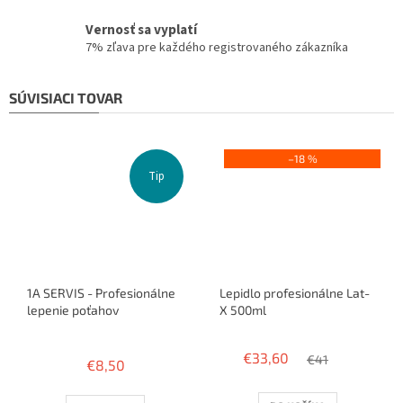
Vernosť sa vyplatí
7% zľava pre každého registrovaného zákazníka
SÚVISIACI TOVAR
–18 %
Tip
1A SERVIS - Profesionálne
Lepidlo profesionálne Lat-
lepenie poťahov
X 500ml
Priemerné
hodnotenie
€33,60
€41
€8,50
produktu
je
3,8