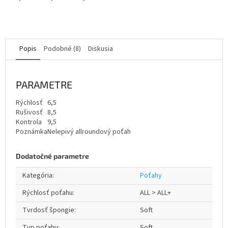
Popis
Podobné (8)
Diskusia
PARAMETRE
Rýchlosť
6,5
Rušivosť
8,5
Kontrola
9,5
Poznámka
Nelepivý allroundový poťah
Dodatočné parametre
Kategória
:
Poťahy
Rýchlosť poťahu
:
ALL > ALL+
Tvrdosť špongie
:
Soft
Typ poťahu
:
Soft