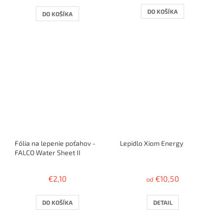
4,0
4,0
DO KOŠÍKA
DO KOŠÍKA
z
z
5
5
hviezdičiek.
hviezdičiek.
Fólia na lepenie poťahov -
Lepidlo Xiom Energy
FALCO Water Sheet II
€2,10
€10,50
od
DO KOŠÍKA
DETAIL