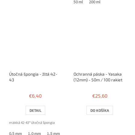
50 ml
200 ml
Útočná špongia - žltá 42-
Ochranná páska - Yasaka
43
(12mm) - 50m / 100 rakiet
€6,40
€25,60
DETAIL
DO KOŠÍKA
mäkká 42-43° útočná špongia
0,5 mm
1,0 mm
1,5 mm
1,8 mm