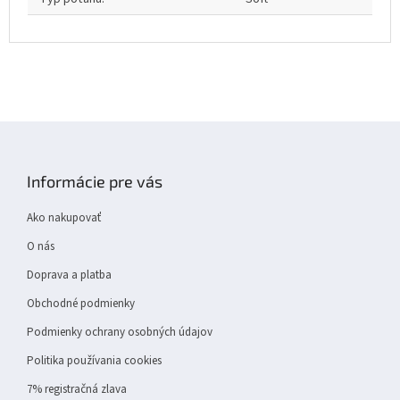
Z
á
p
Informácie pre vás
ä
t
Ako nakupovať
i
e
O nás
Doprava a platba
Obchodné podmienky
Podmienky ochrany osobných údajov
Politika používania cookies
7% registračná zlava