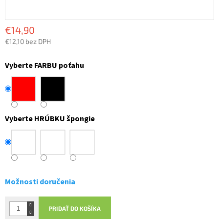
€14,90
€12,10 bez DPH
Jednotková
cena:
Vyberte FARBU poťahu
Vyberte HRÚBKU špongie
Možnosti doručenia
PRIDAŤ DO KOŠÍKA