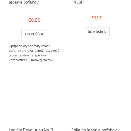
lepenie poťahov
FRESH
Priemerné
hodnotenie
€1,90
€8,50
produktu
je
3,8
DO KOŠÍKA
DO KOŠÍKA
z
5
v prípade objednávky dvoch
hviezdičiek.
poťahov a dreva je možnosť zvoliť
profesionálne nalepenie -
kompletizáciu hotovej rakety.
Lepidlo Revolution No. 3,
Fólia na lepenie poťahov -