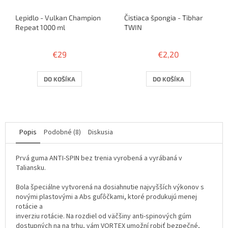
Lepidlo - Vulkan Champion
Čistiaca špongia - Tibhar
Repeat 1000 ml
TWIN
€29
€2,20
DO KOŠÍKA
DO KOŠÍKA
Popis
Podobné (8)
Diskusia
Prvá guma ANTI-SPIN bez trenia vyrobená a vyrábaná v
Taliansku.
Bola špeciálne vytvorená na dosiahnutie najvyšších výkonov s
novými plastovými a Abs guľôčkami, ktoré produkujú menej
rotácie a
inverziu rotácie. Na rozdiel od väčšiny anti-spinových gúm
dostupných na na trhu, vám VORTEX umožní robiť bezpečné,