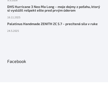
9.5.2026
DHS Hurricane 3 Neo Ma Long – moje dojmy z poťahu, ktorý
si vyslúžil rešpekt ešte pred prvým úderom
16.11.2025
Palatinus Handmade ZENITH ZC 5.7 – precítená sila v ruke
24.5.2025
Facebook