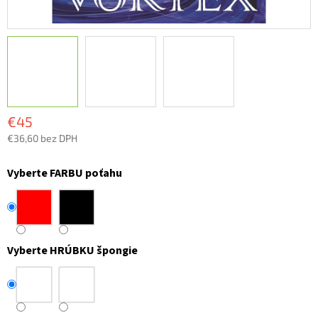
€45
€36,60 bez DPH
Jednotková
cena:
Vyberte FARBU poťahu
Vyberte HRÚBKU špongie