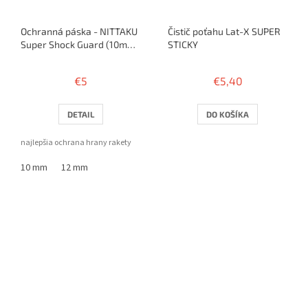
Ochranná páska - NITTAKU
Čistič poťahu Lat-X SUPER
Super Shock Guard (10mm
STICKY
/ 12mm) - 50cm / 1 raketa
€5
€5,40
DETAIL
DO KOŠÍKA
najlepšia ochrana hrany rakety
10 mm
12 mm