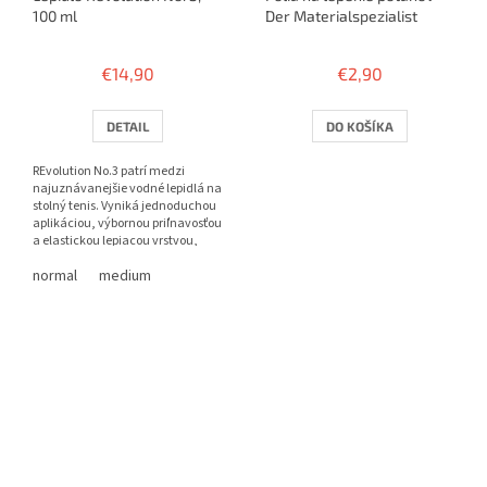
100 ml
Der Materialspezialist
€14,90
€2,90
DETAIL
DO KOŠÍKA
REvolution No.3 patrí medzi
najuznávanejšie vodné lepidlá na
stolný tenis. Vyniká jednoduchou
aplikáciou, výbornou priľnavosťou
a elastickou lepiacou vrstvou,
ktorá zachováva...
normal
medium