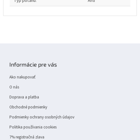
Typ poťahu
:
Anti
Z
á
p
Informácie pre vás
ä
t
Ako nakupovať
i
e
O nás
Doprava a platba
Obchodné podmienky
Podmienky ochrany osobných údajov
Politika používania cookies
7% registračná zlava