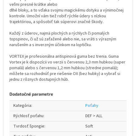
veľmi presné krátke alebo
dlhé bloky, a to vďaka svojmu magickému dotyku a výnimočnej
kontrole. Umožní vám tiež robiť rýchle údery s nízkou
trajektóriou, a spôsobiť tak súperovi značné škody.
Každý z úderov, najmä plochých a rýchlych či pomalých
topspinov, či už sú zaťažené alebo nie, sa vráti s výrazným
narušením a s inverzným účinkom na loptičku.
VORTEX je profesionálna antispinová guma bez trenia. Guma
Vortex je k dispozícii vo verzii s červenou 2,3 mm hubkou (super
pomalá) alebo s červenou 1,2 mm hubkou (stredne pomalá);
môžete sa rozhodnúť pre riešenie OX (bez hubky) a vybrať si
jednu z rôznych dostupných húb.
Dodatočné parametre
Kategória
:
Poťahy
Rýchlosť poťahu
:
DEF > ALL
Tvrdosť špongie
:
Soft