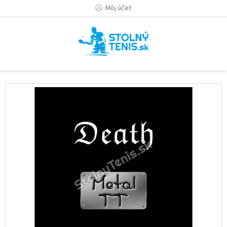
Prejsť
Môj účet
na
obsah