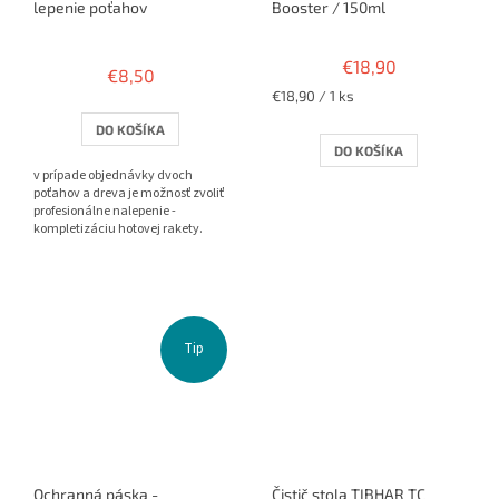
lepenie poťahov
Booster / 150ml
Priemerné
hodnotenie
€18,90
€8,50
produktu
Jednotková
€18,90 / 1 ks
je
cena:
3,8
DO KOŠÍKA
z
DO KOŠÍKA
5
v prípade objednávky dvoch
hviezdičiek.
poťahov a dreva je možnosť zvoliť
profesionálne nalepenie -
kompletizáciu hotovej rakety.
Tip
Ochranná páska -
Čistič stola TIBHAR TC