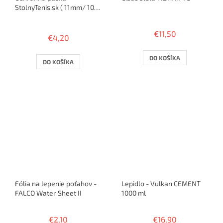
StolnyTenis.sk ( 11mm/ 10
rakiet )
Priemerné
hodnotenie
€11,50
€4,20
produktu
je
5,0
DO KOŠÍKA
DO KOŠÍKA
z
5
hviezdičiek.
Fólia na lepenie poťahov -
Lepidlo - Vulkan CEMENT
FALCO Water Sheet II
1000 ml
€2,10
€16,90