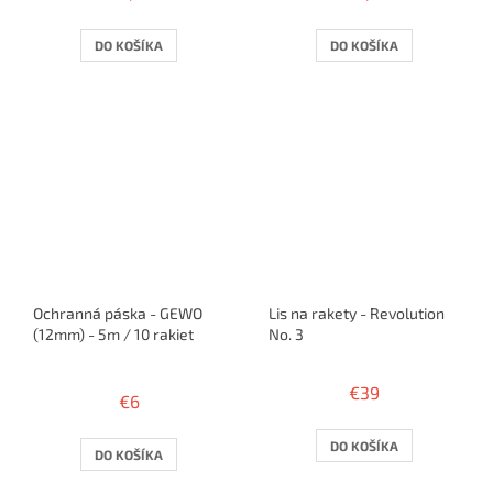
DO KOŠÍKA
DO KOŠÍKA
Ochranná páska - GEWO
Lis na rakety - Revolution
(12mm) - 5m / 10 rakiet
No. 3
Priemerné
hodnotenie
€39
€6
produktu
je
5,0
DO KOŠÍKA
DO KOŠÍKA
z
5