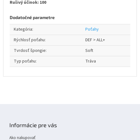
Rušivý účinok: 100
Dodatočné parametre
Kategória
:
Poťahy
Rýchlosť poťahu
:
DEF > ALL+
Tvrdosť špongie
:
Soft
Typ poťahu
:
Tráva
Z
á
p
Informácie pre vás
ä
t
Ako nakupovať