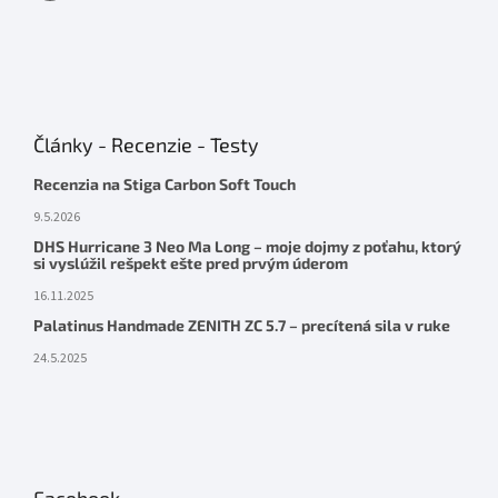
Články - Recenzie - Testy
Recenzia na Stiga Carbon Soft Touch
9.5.2026
DHS Hurricane 3 Neo Ma Long – moje dojmy z poťahu, ktorý
si vyslúžil rešpekt ešte pred prvým úderom
16.11.2025
Palatinus Handmade ZENITH ZC 5.7 – precítená sila v ruke
24.5.2025