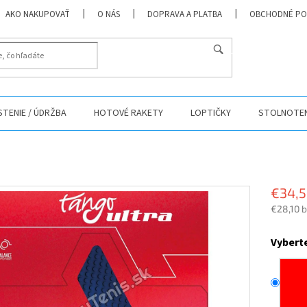
AKO NAKUPOVAŤ
O NÁS
DOPRAVA A PLATBA
OBCHODNÉ PO
HĽADAŤ
ISTENIE / ÚDRŽBA
HOTOVÉ RAKETY
LOPTIČKY
STOLNOTEN
€34,
€28,10 
Jednotk
cena:
Vybert