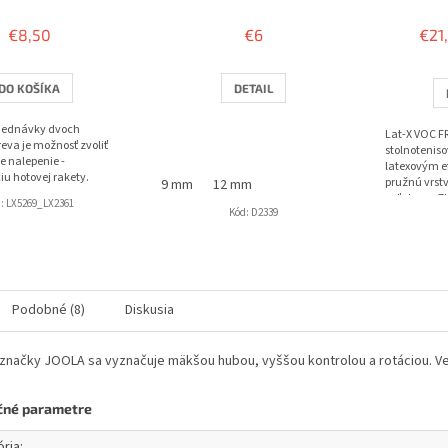
hodnotenie
produktu
€8,50
€6
€21
je
3,8
z
DO KOŠÍKA
DETAIL
5
hviezdičiek.
bjednávky dvoch
Lat-X VOC FR
eva je možnosť zvoliť
stolnotenis
e nalepenie -
latexovým e
iu hotovej rakety.
pružnú vrst
9 mm
12 mm
poťahom. Zl
d:
LX5269_LX2361
Kód:
D2339
loptičkou, p
Podobné (8)
Diskusia
značky JOOLA sa vyznačuje mäkšou hubou, vyššou kontrolou a rotáciou. V
čné parametre
ória
: