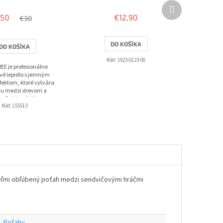
Ďalší
produkt
,50
€12,90
€30
DO KOŠÍKA
DO KOŠÍKA
Kód:
1923-0123-00
EE je profesionálne
ové lepidlo s jemným
fektom, ktoré vytvára
vu medzi drevom a
epšuje kontakt s
Kód:
L55513
ridáva...
eľmi obľúbený poťah medzi sendvičovými hráčmi
Poťahy