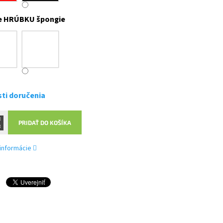
e HRÚBKU špongie
ti doručenia
PRIDAŤ DO KOŠÍKA
 informácie