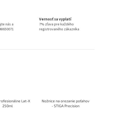
Vernosť sa vyplatí
jte nás a
7% zľava pre každého
948650071
registrovaného zákazníka
rofesionálne Lat-X
Nožnice na orezanie poťahov
250ml
- STIGA Precision