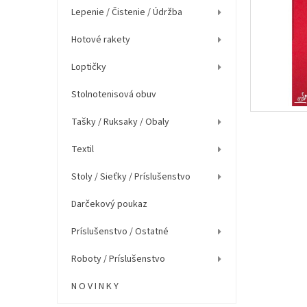
e
Lepenie / Čistenie / Údržba
l
Hotové rakety
Loptičky
Stolnotenisová obuv
Tašky / Ruksaky / Obaly
Textil
Stoly / Sieťky / Príslušenstvo
Darčekový poukaz
Príslušenstvo / Ostatné
Roboty / Príslušenstvo
N O V I N K Y