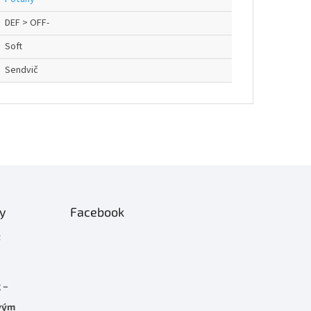
DEF > OFF-
Soft
Sendvič
ty
Facebook
t
 –
rvým