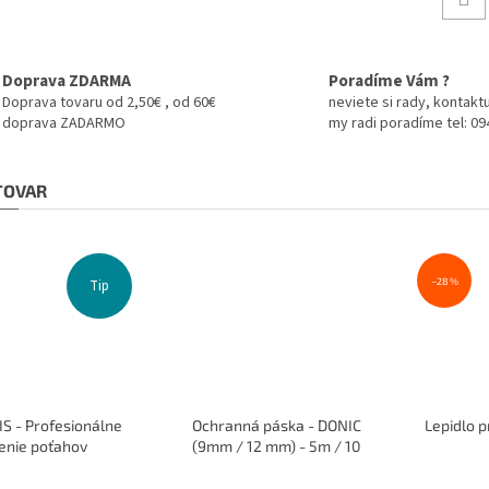
Doprava ZDARMA
Poradíme Vám ?
Doprava tovaru od 2,50€ , od 60€
neviete si rady, kontaktu
doprava ZADARMO
my radi poradíme tel: 0
 TOVAR
–28 %
Tip
S - Profesionálne
Ochranná páska - DONIC
Lepidlo p
enie poťahov
(9mm / 12 mm) - 5m / 10
rakiet
Priemerné