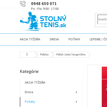
Prejsť
0948 650 071
na
obsah
AKCIA TÝŽDŇA
DREVA
POŤAHY
LEPENIE / Č
Domov
Poťahy
Poťah Joola Tango Ultra
B
Preskočiť
Kategórie
o
kategórie
č
n
AKCIA TÝŽDŇA
ý
Dreva
p
a
Poťahy
n