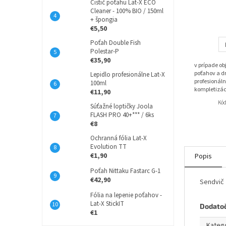
Čistič poťahu Lat-X ECO
Cleaner - 100% BIO / 150ml
+ špongia
€5,50
Poťah Double Fish
Polestar-P
€35,90
v prípade o
poťahov a dr
Lepidlo profesionálne Lat-X
profesionáln
100ml
kompletizác
€11,90
Kó
Súťažné loptičky Joola
FLASH PRO 40+*** / 6ks
€8
Ochranná fólia Lat-X
Evolution TT
€1,90
Popis
Poťah Nittaku Fastarc G-1
€42,90
Sendvič 
Fólia na lepenie poťahov -
Lat-X StickIT
Dodato
€1
Kateg