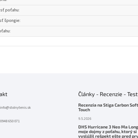
osť poťahu
:
sť špongie
:
oťahu
:
akt
Články - Recenzie - Tes
Recenzia na Stiga Carbon Sof
info
@
stolnytenis.sk
Touch
9.5.2026
0948 650 071
DHS Hurricane 3 Neo Ma Long
moje dojmy z poťahu, ktorý si
vyslúžil rešpekt ešte pred p