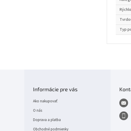
Rýchl
Tvrdo
Typ p
Z
á
p
Informácie pre vás
Kont
ä
t
Ako nakupovať
i
e
O nás
Doprava a platba
Obchodné podmienky