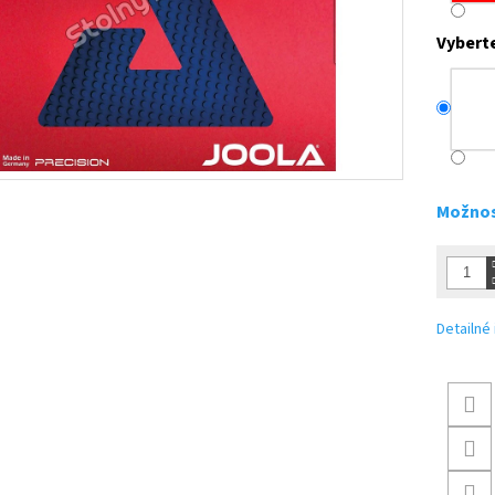
Vybert
Možnos
Detailné