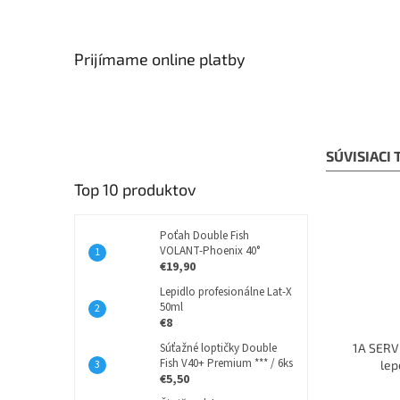
Prijímame online platby
SÚVISIACI
Top 10 produktov
Poťah Double Fish
VOLANT-Phoenix 40°
€19,90
Lepidlo profesionálne Lat-X
50ml
€8
Súťažné loptičky Double
1A SERVI
Fish V40+ Premium *** / 6ks
lep
€5,50