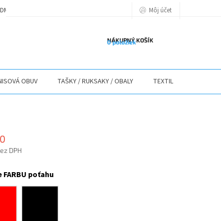
Môj účet
DMIENKY
PODMIENKY OCHRANY OSOBNÝCH ÚDAJOV
POLITIKA POU
NÁKUPNÝ KOŠÍK
0 položiek
ISOVÁ OBUV
TAŠKY / RUKSAKY / OBALY
TEXTIL
STOLY / 
50
bez DPH
ová
e FARBU poťahu