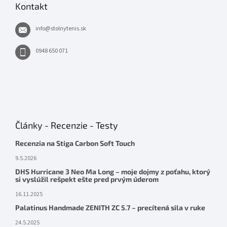
Kontakt
info
@
stolnytenis.sk
0948 650 071
Články - Recenzie - Testy
Recenzia na Stiga Carbon Soft Touch
9.5.2026
DHS Hurricane 3 Neo Ma Long – moje dojmy z poťahu, ktorý
si vyslúžil rešpekt ešte pred prvým úderom
16.11.2025
Palatinus Handmade ZENITH ZC 5.7 – precítená sila v ruke
24.5.2025