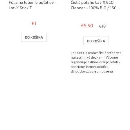
Fólia na lepenie poťahov -
Čistič poťahu Lat-X ECO
Lat-X StickIT
Cleaner - 100% BIO / 150ml
+ špongia
Priemerné
hodnotenie
€1
€5,50
produktu
€10
je
4,0
DO KOŠÍKA
DO KOŠÍKA
z
5
Lat-X ECO Cleaner čístič poťahov s
hviezdičiek.
najlepšími výsledkami. Výborne
regeneruje a dlho udržuje poťah v
perfektnej hernej kondícii,
dlhodobo oživuje prirodzenú
priľnavosť a frip...