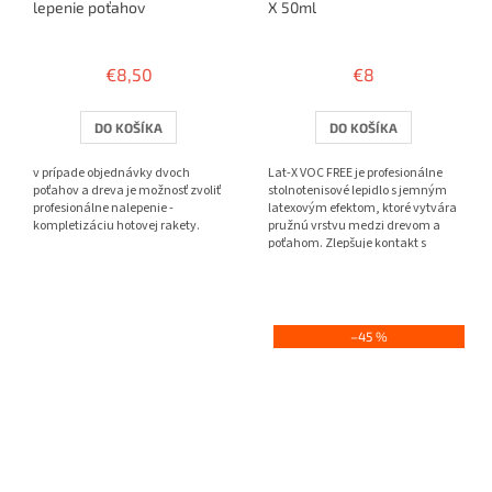
lepenie poťahov
X 50ml
Priemerné
Priemerné
hodnotenie
hodnotenie
€8,50
€8
produktu
produktu
je
je
3,8
4,0
DO KOŠÍKA
DO KOŠÍKA
z
z
5
5
v prípade objednávky dvoch
Lat-X VOC FREE je profesionálne
hviezdičiek.
hviezdičiek.
poťahov a dreva je možnosť zvoliť
stolnotenisové lepidlo s jemným
profesionálne nalepenie -
latexovým efektom, ktoré vytvára
kompletizáciu hotovej rakety.
pružnú vrstvu medzi drevom a
poťahom. Zlepšuje kontakt s
loptičkou, pridáva...
–45 %