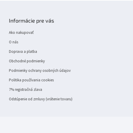
Z
á
p
Informácie pre vás
ä
t
Ako nakupovať
i
e
O nás
Doprava a platba
Obchodné podmienky
Podmienky ochrany osobných údajov
Politika používania cookies
7% registračná zlava
Odstúpenie od zmluvy (vrátenie tovaru)