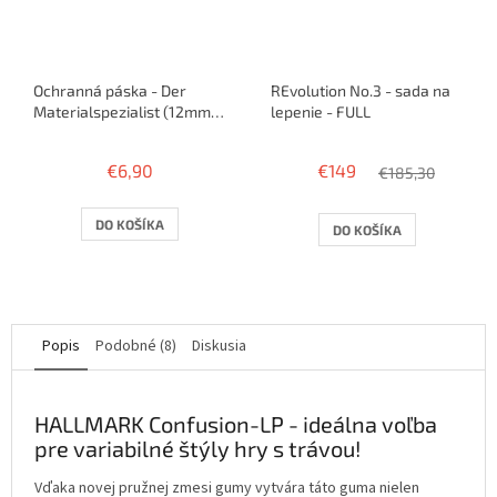
Ochranná páska - Der
REvolution No.3 - sada na
Materialspezialist (12mm) -
lepenie - FULL
5m / 10 rakiet
€6,90
€149
€185,30
DO KOŠÍKA
DO KOŠÍKA
Popis
Podobné (8)
Diskusia
HALLMARK Confusion-LP - ideálna voľba
pre variabilné štýly hry s trávou!
Vďaka novej pružnej zmesi gumy vytvára táto guma nielen