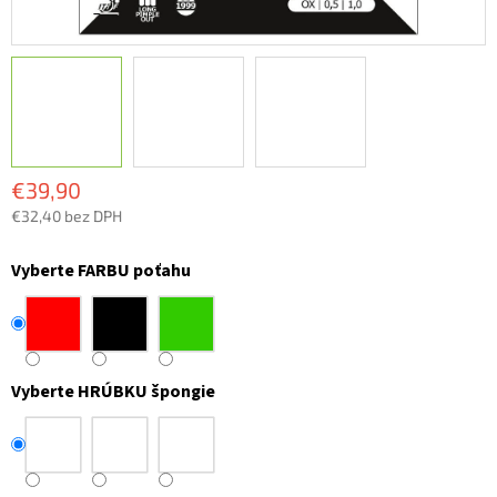
€39,90
€32,40 bez DPH
Jednotková
cena:
Vyberte FARBU poťahu
Vyberte HRÚBKU špongie