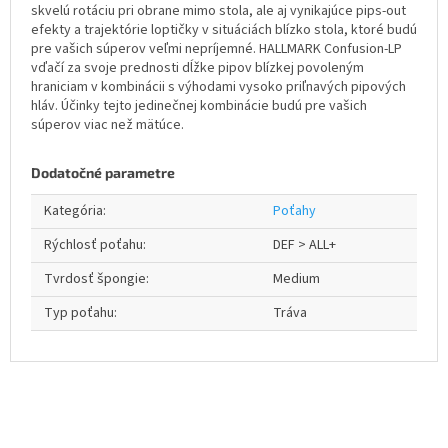
skvelú rotáciu pri obrane mimo stola, ale aj vynikajúce pips-out
efekty a trajektórie loptičky v situáciách blízko stola, ktoré budú
pre vašich súperov veľmi nepríjemné. HALLMARK Confusion-LP
vďačí za svoje prednosti dĺžke pipov blízkej povoleným
hraniciam v kombinácii s výhodami vysoko priľnavých pipových
hláv. Účinky tejto jedinečnej kombinácie budú pre vašich
súperov viac než mätúce.
Dodatočné parametre
Kategória
:
Poťahy
Rýchlosť poťahu
:
DEF > ALL+
Tvrdosť špongie
:
Medium
Typ poťahu
:
Tráva