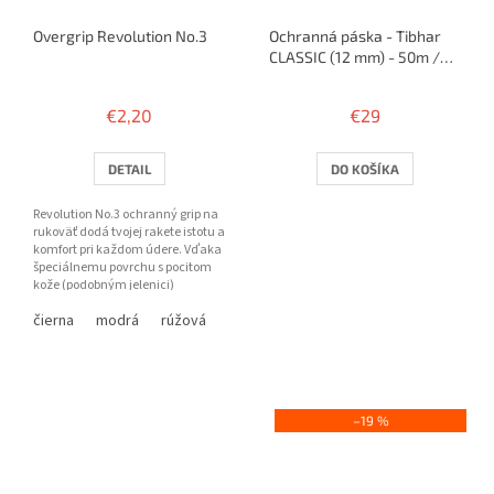
Overgrip Revolution No.3
Ochranná páska - Tibhar
CLASSIC (12 mm) - 50m /
100 rakiet
€2,20
€29
DETAIL
DO KOŠÍKA
Revolution No.3 ochranný grip na
rukoväť dodá tvojej rakete istotu a
komfort pri každom údere. Vďaka
špeciálnemu povrchu s pocitom
kože (podobným jelenici)
poskytuje výborný...
čierna
modrá
rúžová
–19 %