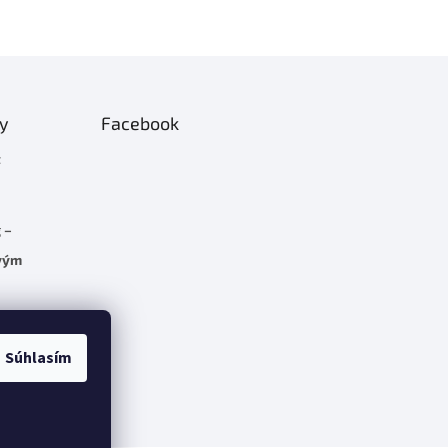
ty
Facebook
t
 –
rvým
C 5.7
Súhlasím