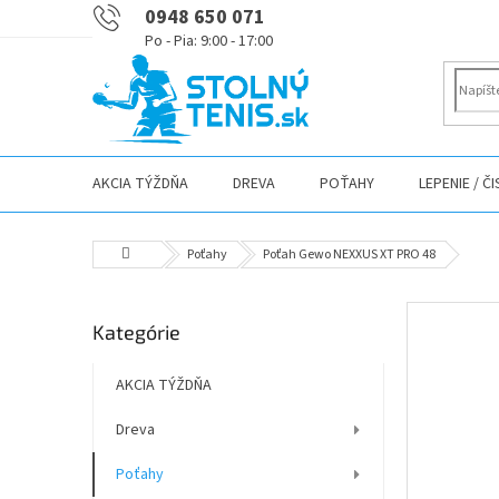
Prejsť
0948 650 071
na
obsah
AKCIA TÝŽDŇA
DREVA
POŤAHY
LEPENIE / Č
Domov
Poťahy
Poťah Gewo NEXXUS XT PRO 48
B
Preskočiť
Kategórie
o
kategórie
č
n
AKCIA TÝŽDŇA
ý
Dreva
p
a
Poťahy
n