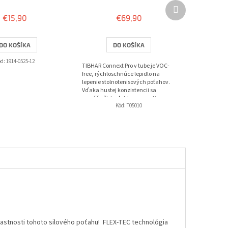
Ďalší
produkt
€15,90
€69,90
DO KOŠÍKA
DO KOŠÍKA
ód:
1914-0525-12
TIBHAR Connext Pro v tube je VOC-
free, rýchloschnúce lepidlo na
lepenie stolnotenisových poťahov.
Vďaka hustej konzistencii sa
nanáša čisto, ľahko sa rozotiera
Kód:
T05010
pribalenými...
lastnosti tohoto silového poťahu! FLEX-TEC technológia