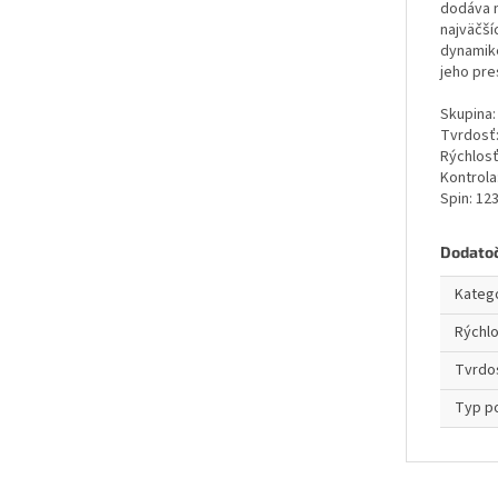
dodáva m
najväčší
dynamike
jeho pre
Skupina:
Tvrdosť
Rýchlosť
Kontrola
Spin: 12
Dodato
Kateg
Rýchl
Tvrdo
Typ p