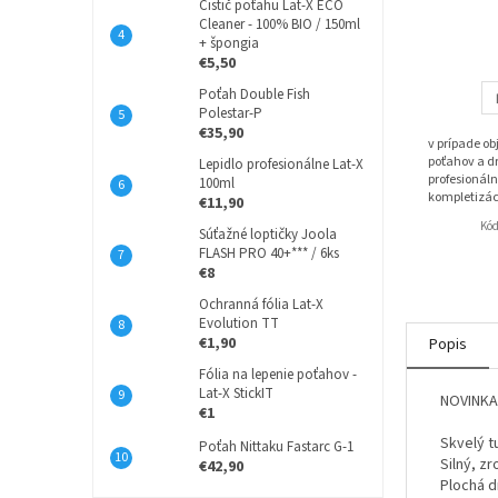
Čistič poťahu Lat-X ECO
Cleaner - 100% BIO / 150ml
+ špongia
€5,50
Poťah Double Fish
Polestar-P
€35,90
v prípade o
poťahov a dr
Lepidlo profesionálne Lat-X
profesionáln
100ml
kompletizác
€11,90
Kó
Súťažné loptičky Joola
FLASH PRO 40+*** / 6ks
€8
Ochranná fólia Lat-X
Evolution TT
€1,90
Popis
Fólia na lepenie poťahov -
Lat-X StickIT
NOVINKA 
€1
Skvelý t
Poťah Nittaku Fastarc G-1
Silný, z
€42,90
Plochá d