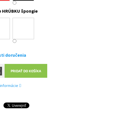
e HRÚBKU špongie
ti doručenia
PRIDAŤ DO KOŠÍKA
 informácie