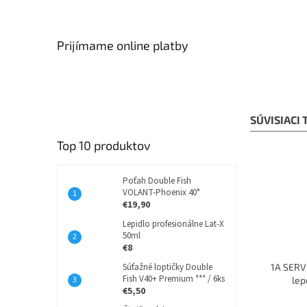
Prijímame online platby
SÚVISIACI
Top 10 produktov
Poťah Double Fish
VOLANT-Phoenix 40°
€19,90
Lepidlo profesionálne Lat-X
50ml
€8
Súťažné loptičky Double
1A SERVI
Fish V40+ Premium *** / 6ks
lep
€5,50