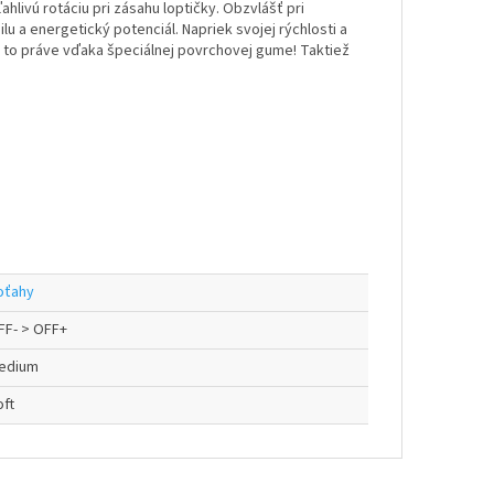
livú rotáciu pri zásahu loptičky. Obzvlášť pri
u a energetický potenciál. Napriek svojej rýchlosti a
 to práve vďaka špeciálnej povrchovej gume! Taktiež
oťahy
FF- > OFF+
edium
oft