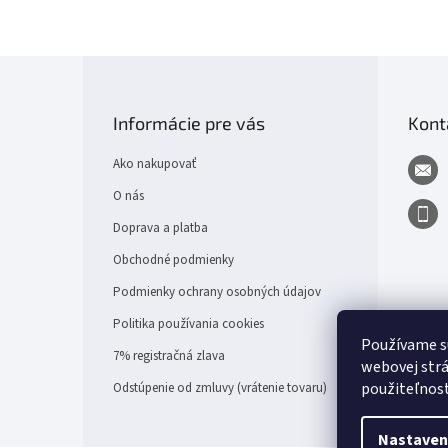
Z
á
p
Informácie pre vás
Kont
ä
t
Ako nakupovať
i
e
O nás
Doprava a platba
Obchodné podmienky
Podmienky ochrany osobných údajov
Politika používania cookies
Používame s
7% registračná zlava
webovej strá
použiteľnos
Odstúpenie od zmluvy (vrátenie tovaru)
Nastaven