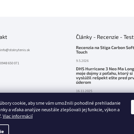
akt
Články - Recenzie - Tes
Recenzia na Stiga Carbon Sof
info
@
stolnytenis.sk
Touch
9.5.2026
0948 650 071
DHS Hurricane 3 Neo Ma Long
moje dojmy z poťahu, ktorý si
vyslúžil rešpekt ešte pred p
úderom
16.11.2025
Palatinus Handmade ZENITH Z
úbory cookie, aby sme vám umožnili pohodlné prehliadanie
– precítená sila v ruke
nky a vďaka analýze neustále zlepšovali jej funkcie, výkon a
24.5.2025
ť.
Viac informácií
ie