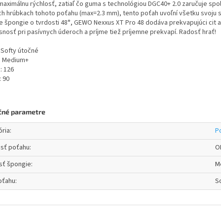
aximálnu rýchlosť, zatiaľ čo guma s technológiou DGC40+ 2.0 zaručuje spoľah
ch hrúbkach tohoto poťahu (max=2.3 mm), tento poťah uvoľní všetku svoju sil
 špongie o tvrdosti 48°, GEWO Nexxus XT Pro 48 dodáva prekvapujúci cit a
snosť pri pasívnych úderoch a príjme tiež príjemne prekvapí. Radosť hrať!
 Softy útočné
: Medium+
: 126
: 90
3
čné parametre
ória
:
P
osť poťahu
:
O
sť špongie
:
M
oťahu
:
S