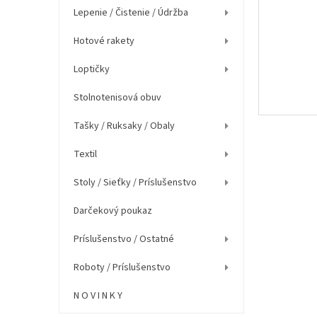
e
Lepenie / Čistenie / Údržba
l
Hotové rakety
Loptičky
Stolnotenisová obuv
Tašky / Ruksaky / Obaly
Textil
Stoly / Sieťky / Príslušenstvo
Darčekový poukaz
Príslušenstvo / Ostatné
Roboty / Príslušenstvo
N O V I N K Y