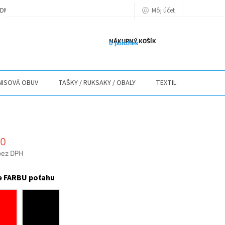
Môj účet
DMIENKY
PODMIENKY OCHRANY OSOBNÝCH ÚDAJOV
POLITIKA POU
NÁKUPNÝ KOŠÍK
0 položiek
ISOVÁ OBUV
TAŠKY / RUKSAKY / OBALY
TEXTIL
STOLY / 
90
bez DPH
ová
e FARBU poťahu