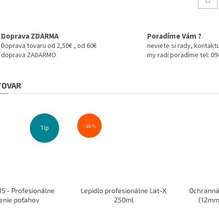
Doprava ZDARMA
Poradíme Vám ?
Doprava tovaru od 2,50€ , od 60€
neviete si rady, kontaktu
doprava ZADARMO
my radi poradíme tel: 0
 TOVAR
–28 %
Tip
S - Profesionálne
Lepidlo profesionálne Lat-X
Ochranná
enie poťahov
250ml
(12mm)
Priemerné