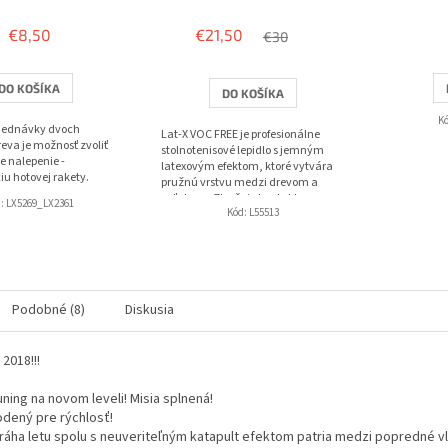
hodnotenie
produktu
€8,50
€21,50
€30
je
3,8
z
DO KOŠÍKA
DO KOŠÍKA
5
hviezdičiek.
K
bjednávky dvoch
Lat-X VOC FREE je profesionálne
eva je možnosť zvoliť
stolnotenisové lepidlo s jemným
e nalepenie -
latexovým efektom, ktoré vytvára
iu hotovej rakety.
pružnú vrstvu medzi drevom a
poťahom. Zlepšuje kontakt s
d:
LX5269_LX2361
Kód:
L55513
loptičkou, pridáva...
Podobné (8)
Diskusia
2018!!!
uning na novom leveli! Misia splnená!
rodený pre rýchlosť!
ráha letu spolu s neuveriteľným katapult efektom patria medzi popredné v