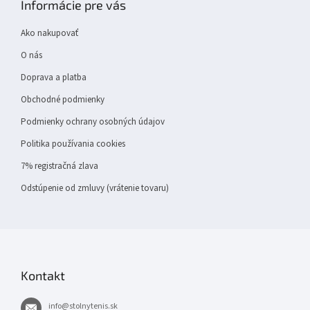
Informácie pre vás
ä
t
Ako nakupovať
i
e
O nás
Doprava a platba
Obchodné podmienky
Podmienky ochrany osobných údajov
Politika používania cookies
7% registračná zlava
Odstúpenie od zmluvy (vrátenie tovaru)
Kontakt
info
@
stolnytenis.sk