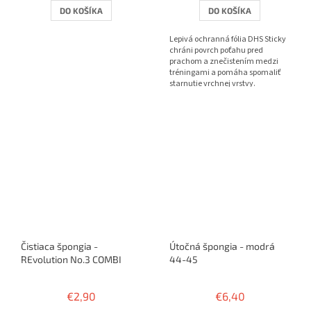
DO KOŠÍKA
DO KOŠÍKA
Lepivá ochranná fólia DHS Sticky
chráni povrch poťahu pred
prachom a znečistením medzi
tréningami a pomáha spomaliť
starnutie vrchnej vrstvy.
Čistiaca špongia -
Útočná špongia - modrá
REvolution No.3 COMBI
44-45
€2,90
€6,40