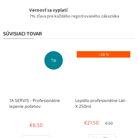
Vernosť sa vyplatí
7% zľava pre každého registrovaného zákazníka
SÚVISIACI TOVAR
–28 %
Tip
1A SERVIS - Profesionálne
Lepidlo profesionálne Lat-
lepenie poťahov
X 250ml
Priemerné
hodnotenie
€21,50
€30
€8,50
produktu
je
3,8