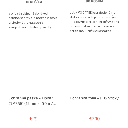
DO KOŠÍKA
DO KOŠÍKA
z
5
Lat-X VOC FREE je profesionálne
v prípade objednávky dvoch
hviezdičiek.
stolnotenisové lepidlo s jemným
poťahov a dreva je možnosť zvoliť
latexovým efektom, ktoré vytvára
profesionálne nalepenie -
pružnú vrstvu medzi drevom a
kompletizáciu hotovej rakety.
poťahom. Zlepšuje kontakt s
loptičkou, pridáva...
Ochranná páska - Tibhar
Ochranná fólia - DHS Sticky
CLASSIC (12 mm) - 50m /
100 rakiet
€29
€2,10