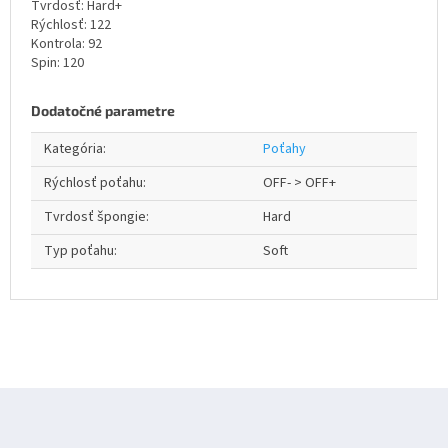
Tvrdosť: Hard+
Rýchlosť: 122
Kontrola: 92
Spin: 120
Dodatočné parametre
Kategória
:
Poťahy
Rýchlosť poťahu
:
OFF- > OFF+
Tvrdosť špongie
:
Hard
Typ poťahu
:
Soft
Z
á
p