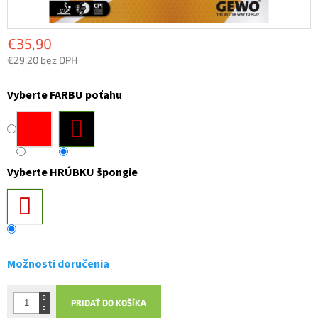
€35,90
€29,20 bez DPH
Jednotková
cena:
Vyberte FARBU poťahu
Vyberte HRÚBKU špongie
Možnosti doručenia
PRIDAŤ DO KOŠÍKA