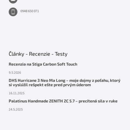
0948 650 071
Články - Recenzie - Testy
Recenzia na Stiga Carbon Soft Touch
9.5.2026
DHS Hurricane 3 Neo Ma Long – moje dojmy z poťahu, ktorý
si vyslúžil rešpekt ešte pred prvým úderom
16.11.2025
Palatinus Handmade ZENITH ZC 5.7 – precítená sila v ruke
24.5.2025