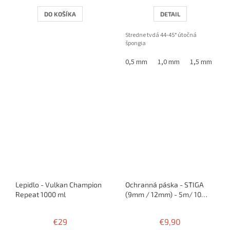
DO KOŠÍKA
DETAIL
Stredne tvdá 44-45° útočná
špongia
0,5 mm
1,0 mm
1,5 mm
1,
Lepidlo - Vulkan Champion
Ochranná páska - STIGA
Repeat 1000 ml
(9mm / 12mm) - 5m/ 10
rakiet
€29
€9,90