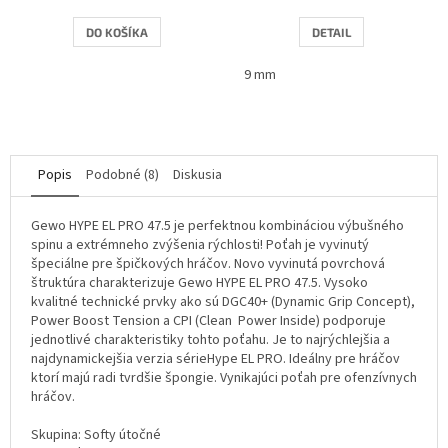
DO KOŠÍKA
DETAIL
9 mm
Popis
Podobné (8)
Diskusia
Gewo HYPE EL PRO 47.5 je perfektnou kombináciou výbušného
spinu a extrémneho zvýšenia rýchlosti! Poťah je vyvinutý
špeciálne pre špičkových hráčov. Novo vyvinutá povrchová
štruktúra charakterizuje Gewo HYPE EL PRO 47.5. Vysoko
kvalitné technické prvky ako sú DGC40+ (Dynamic Grip Concept),
Power Boost Tension a CPI (Clean Power Inside) podporuje
jednotlivé charakteristiky tohto poťahu. Je to najrýchlejšia a
najdynamickejšia verzia sérieHype EL PRO. Ideálny pre hráčov
ktorí majú radi tvrdšie špongie. Vynikajúci poťah pre ofenzívnych
hráčov.
Skupina: Softy útočné