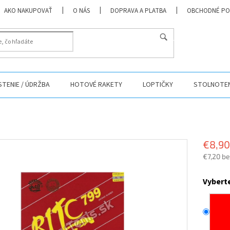
AKO NAKUPOVAŤ
O NÁS
DOPRAVA A PLATBA
OBCHODNÉ PO
HĽADAŤ
ISTENIE / ÚDRŽBA
HOTOVÉ RAKETY
LOPTIČKY
STOLNOTEN
€8,90
€7,20 b
Jednotk
cena:
Vybert