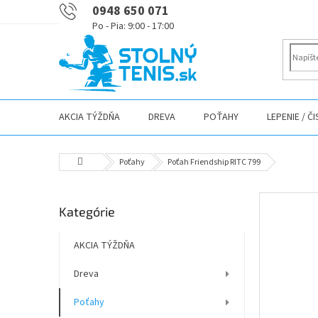
Prejsť
0948 650 071
na
obsah
AKCIA TÝŽDŇA
DREVA
POŤAHY
LEPENIE / Č
Domov
Poťahy
Poťah Friendship RITC 799
B
Preskočiť
Kategórie
o
kategórie
č
n
AKCIA TÝŽDŇA
ý
Dreva
p
a
Poťahy
n