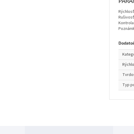
PARA
Rýchlos
Rušivos
Kontrola
Poznám
Dodato
Kateg
Rýchl
Tvrdo
Typ p
Z