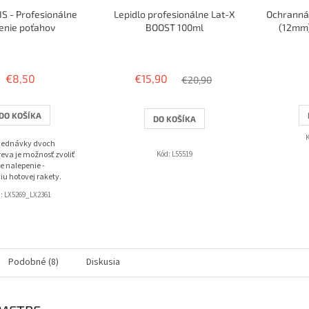
S - Profesionálne
Lepidlo profesionálne Lat-X
Ochranná
enie poťahov
BOOST 100ml
(12mm)
Priemerné
Priemerné
hodnotenie
hodnotenie
produktu
produktu
€8,50
€15,90
€20,90
je
je
3,8
4,0
z
z
DO KOŠÍKA
DO KOŠÍKA
5
5
hviezdičiek.
hviezdičiek.
bjednávky dvoch
eva je možnosť zvoliť
Kód:
L55519
e nalepenie -
iu hotovej rakety.
d:
LX5269_LX2361
Podobné (8)
Diskusia