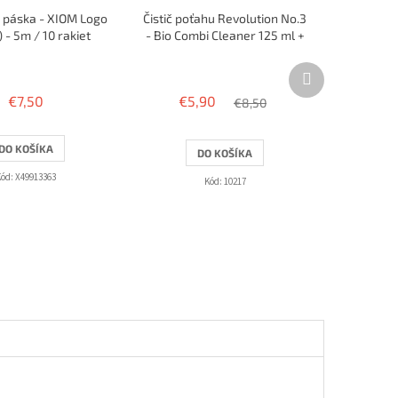
 páska - XIOM Logo
Čistič poťahu Revolution No.3
 - 5m / 10 rakiet
- Bio Combi Cleaner 125 ml +
špongia
Ďalší
produkt
€7,50
€5,90
€8,50
DO KOŠÍKA
DO KOŠÍKA
Kód:
X49913363
Kód:
10217