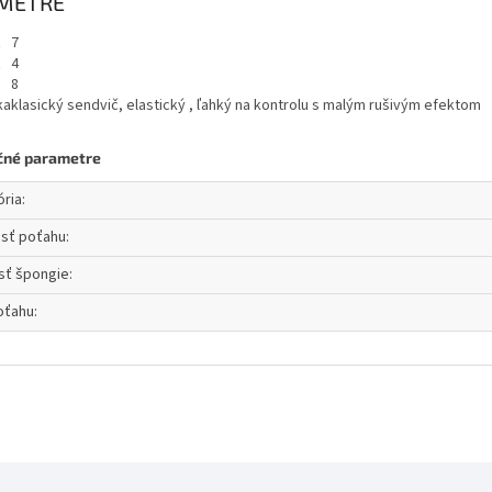
METRE
ť
7
ť
4
8
ka
klasický sendvič, elastický , ľahký na kontrolu s malým rušivým efektom
čné parametre
ória
:
osť poťahu
:
sť špongie
:
oťahu
: