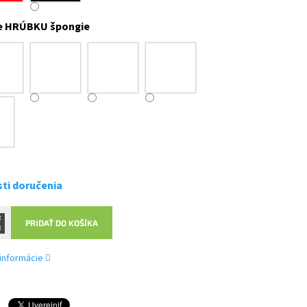
e HRÚBKU špongie
ti doručenia
PRIDAŤ DO KOŠÍKA
 informácie