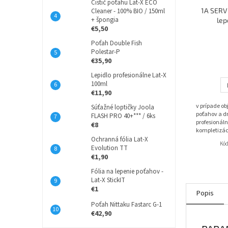
Čistič poťahu Lat-X ECO
1A SERVI
Cleaner - 100% BIO / 150ml
+ špongia
lep
€5,50
Poťah Double Fish
Polestar-P
€35,90
Lepidlo profesionálne Lat-X
100ml
€11,90
v prípade o
Súťažné loptičky Joola
poťahov a dr
FLASH PRO 40+*** / 6ks
profesionáln
€8
kompletizác
Ochranná fólia Lat-X
Kó
Evolution TT
€1,90
Fólia na lepenie poťahov -
Lat-X StickIT
€1
Popis
Poťah Nittaku Fastarc G-1
€42,90