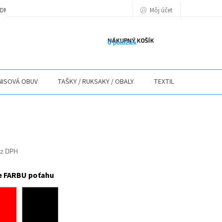
Môj účet
DMIENKY
PODMIENKY OCHRANY OSOBNÝCH ÚDAJOV
POLITIKA POU
NÁKUPNÝ KOŠÍK
0 položiek
ISOVÁ OBUV
TAŠKY / RUKSAKY / OBALY
TEXTIL
STOLY / 
ez DPH
ová
e FARBU poťahu