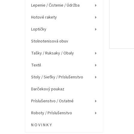
e
Lepenie / Čistenie / Údržba
l
Hotové rakety
Loptičky
Stolnotenisová obuv
Tašky / Ruksaky / Obaly
Textil
Stoly / Sieťky / Príslušenstvo
Darčekový poukaz
Príslušenstvo / Ostatné
Roboty / Príslušenstvo
N O V I N K Y