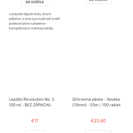
DO KOŠÍKA
z
5
v prípade objednávky dvoch
hviezdičiek.
poťahov a dreva je možnosť zvoliť
profesionálne nalepenie -
kompletizáciu hotovej rakety.
Lepidlo Revolution No. 3,
Ochranná páska - Yasaka
100 ml - BEZ ZÁPACHU
(10mm) - 50m / 100 rakiet
€17
€25,60