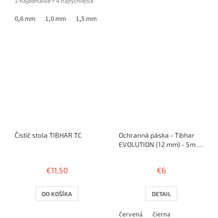
1-najpomalšie > 4-najrýchlejšia
hviezdičiek.
0,6 mm
1,0 mm
1,5 mm
Čistič stola TIBHAR TC
Ochranná páska - Tibhar
EVOLUTION (12 mm) - 5m /
10 rakiet
€11,50
€6
DO KOŠÍKA
DETAIL
červená
čierna