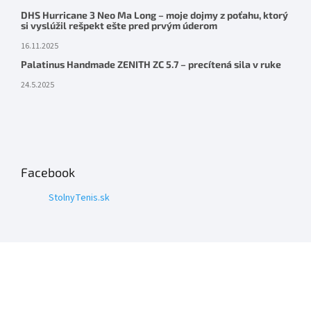
DHS Hurricane 3 Neo Ma Long – moje dojmy z poťahu, ktorý
si vyslúžil rešpekt ešte pred prvým úderom
16.11.2025
Palatinus Handmade ZENITH ZC 5.7 – precítená sila v ruke
24.5.2025
Facebook
StolnyTenis.sk