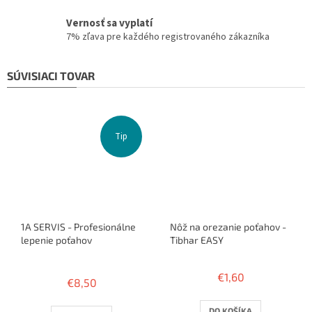
Vernosť sa vyplatí
7% zľava pre každého registrovaného zákazníka
SÚVISIACI TOVAR
Tip
1A SERVIS - Profesionálne
Nôž na orezanie poťahov -
lepenie poťahov
Tibhar EASY
Priemerné
hodnotenie
€1,60
€8,50
produktu
je
3,8
DO KOŠÍKA