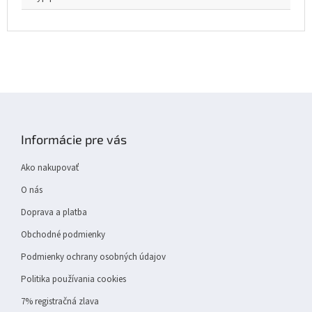
Z
á
p
Informácie pre vás
ä
t
Ako nakupovať
i
e
O nás
Doprava a platba
Obchodné podmienky
Podmienky ochrany osobných údajov
Politika používania cookies
7% registračná zlava