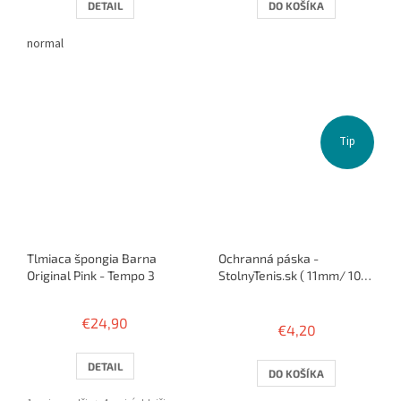
DETAIL
DO KOŠÍKA
normal
Tip
Tlmiaca špongia Barna
Ochranná páska -
Original Pink - Tempo 3
StolnyTenis.sk ( 11mm/ 10
rakiet )
Priemerné
hodnotenie
€24,90
€4,20
produktu
je
5,0
DETAIL
DO KOŠÍKA
z
5