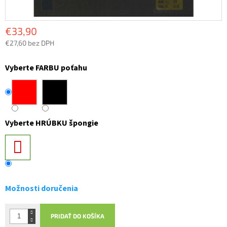
€33,90
€27,60 bez DPH
Jednotková
cena:
Vyberte FARBU poťahu
Vyberte HRÚBKU špongie
Možnosti doručenia
PRIDAŤ DO KOŠÍKA