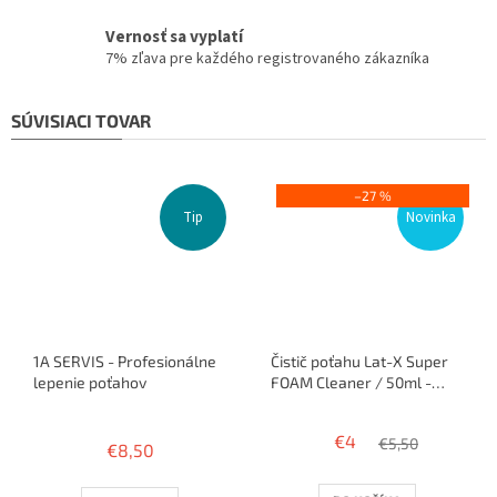
Vernosť sa vyplatí
7% zľava pre každého registrovaného zákazníka
SÚVISIACI TOVAR
–27 %
Tip
Novinka
1A SERVIS - Profesionálne
Čistič poťahu Lat-X Super
lepenie poťahov
FOAM Cleaner / 50ml -
penový
Priemerné
hodnotenie
€4
€5,50
€8,50
produktu
je
3,8