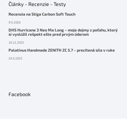
Články - Recenzie - Testy
Recenzia na Stiga Carbon Soft Touch
9.5.2026
DHS Hurricane 3 Neo Ma Long – moje dojmy z poťahu, ktorý
si vyslúžil rešpekt ešte pred prvým úderom
16.11.2025
Palatinus Handmade ZENITH ZC 5.7 – precítená sila v ruke
24.5.2025
Facebook