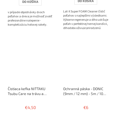
DO KOŠÍKA
DO KOŠÍKA
z
5
Lat-X Super FOAM Cleaner čístič
v prípade objednávky dvoch
hviezdičiek.
poťahov s najlepšími výsledkami.
poťahov a dreva je možnosť zvoliť
Výborne regeneruje a dlho udržuje
profesionálne nalepenie -
poťah v perfektnej hernej kondícii,
kompletizáciu hotovej rakety.
dlhodobo oživuje prirodzenú
priľnavosť a...
Čistiaca kefka NITTAKU
Ochranná páska - DONIC
Tsubu Care na trávu a
(9mm / 12 mm) - 5m / 10
sendvič
rakiet
€4,50
€6