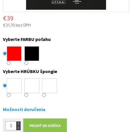
€39
€31,70 bez DPH
Jednotková
cena:
Vyberte FARBU poťahu
Vyberte HRÚBKU špongie
Možnosti doručenia
PRIDAŤ DO KOŠÍKA