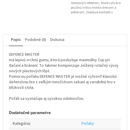
latexovým efektom, ktoré vytvára
pružnú vrstvu medzi drevom a
poťahom. Zlepšuje kontakt s
loptičkou, pridáva...
Popis
Podobné (8)
Diskusia
DEFENCE MASTER
má lepivú vrchnú gumu, ktorá poskytuje maximálny čop pri
tlačení a bránení. To takmer kompenzuje znížený rotačný vývoj
nových plastových lôpt.
Pomocou poťahu DEFENCE MASTER je možné vytvoriť klasickú
defenzívnu hru s veľkým množstvom sekaní aj variabilnú hru v
blízkosti stola.
Poťah sa vyznačuje aj vysokou odolnosťou.
Dodatočné parametre
Kategória
:
Poťahy