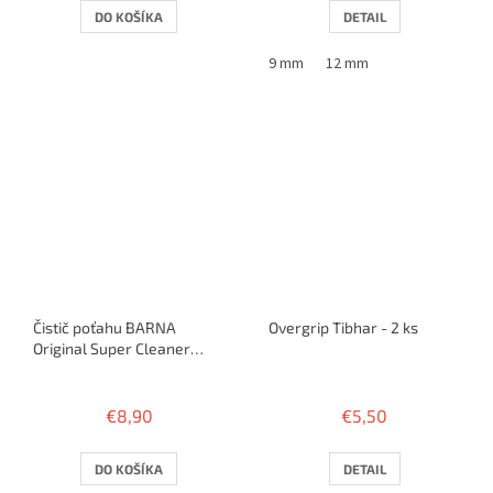
DO KOŠÍKA
DETAIL
9 mm
12 mm
Čistič poťahu BARNA
Overgrip Tibhar - 2 ks
Original Super Cleaner
125ml
Priemerné
Priemerné
hodnotenie
hodnotenie
€8,90
€5,50
produktu
produktu
je
je
5,0
5,0
DO KOŠÍKA
DETAIL
z
z