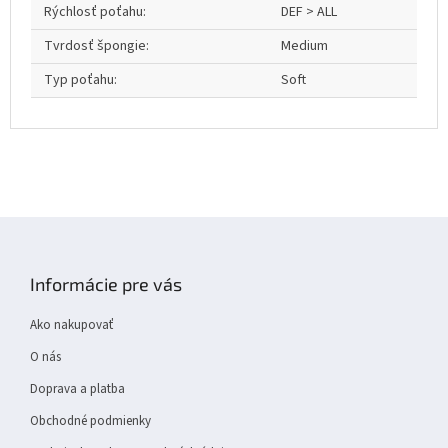
Rýchlosť poťahu
:
DEF > ALL
Tvrdosť špongie
:
Medium
Typ poťahu
:
Soft
Z
á
p
Informácie pre vás
ä
t
Ako nakupovať
i
e
O nás
Doprava a platba
Obchodné podmienky