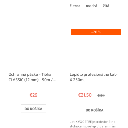
5
5
čierna
modrá
žltá
hviezdičiek.
hviezdičiek.
–28 %
Ochranná páska - Tibhar
Lepidlo profesionálne Lat-
CLASSIC (12 mm) - 50m /
X 250ml
100 rakiet
€29
€21,50
€30
DO KOŠÍKA
DO KOŠÍKA
Lat-X VOC FREE je profesionálne
stolnotenisové lepidlo s jemným