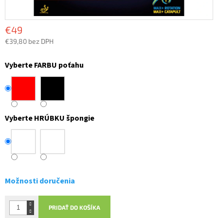
€49
€39,80 bez DPH
Jednotková
cena:
Vyberte FARBU poťahu
Vyberte HRÚBKU špongie
Možnosti doručenia
PRIDAŤ DO KOŠÍKA