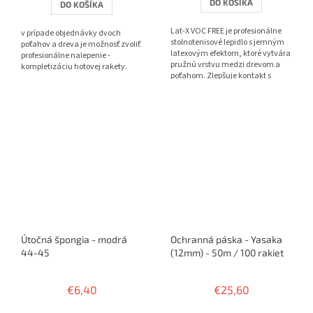
DO KOŠÍKA
DO KOŠÍKA
z
5
Lat-X VOC FREE je profesionálne
v prípade objednávky dvoch
hviezdičiek.
stolnotenisové lepidlo s jemným
poťahov a dreva je možnosť zvoliť
latexovým efektom, ktoré vytvára
profesionálne nalepenie -
pružnú vrstvu medzi drevom a
kompletizáciu hotovej rakety.
poťahom. Zlepšuje kontakt s
loptičkou, pridáva...
Útočná špongia - modrá
Ochranná páska - Yasaka
44-45
(12mm) - 50m / 100 rakiet
€6,40
€25,60