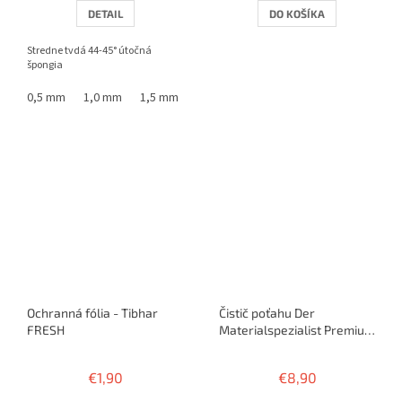
DETAIL
DO KOŠÍKA
Stredne tvdá 44-45° útočná
špongia
0,5 mm
1,0 mm
1,5 mm
1,8 mm
Ochranná fólia - Tibhar
Čistič poťahu Der
FRESH
Materialspezialist Premium
Cleaner 125ml
€1,90
€8,90