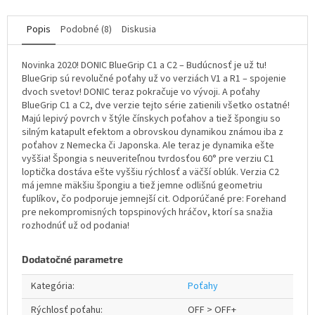
Popis
Podobné (8)
Diskusia
Novinka 2020! DONIC BlueGrip C1 a C2 – Budúcnosť je už tu!
BlueGrip sú revolučné poťahy už vo verziách V1 a R1 – spojenie
dvoch svetov! DONIC teraz pokračuje vo vývoji. A poťahy
BlueGrip C1 a C2, dve verzie tejto série zatienili všetko ostatné!
Majú lepivý povrch v štýle čínskych poťahov a tiež špongiu so
silným katapult efektom a obrovskou dynamikou známou iba z
poťahov z Nemecka či Japonska. Ale teraz je dynamika ešte
vyššia! Špongia s neuveriteľnou tvrdosťou 60° pre verziu C1
loptička dostáva ešte vyššiu rýchlosť a väčší oblúk. Verzia C2
má jemne mäkšiu špongiu a tiež jemne odlišnú geometriu
ťuplíkov, čo podporuje jemnejší cit. Odporúčané pre: Forehand
pre nekompromisných topspinových hráčov, ktorí sa snažia
rozhodnúť už od podania!
Dodatočné parametre
Kategória
:
Poťahy
Rýchlosť poťahu
:
OFF > OFF+