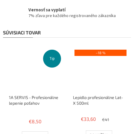
Vernosť sa vyplatí
7% zľava pre každého registrovaného zákazníka
SÚVISIACI TOVAR
–18 %
Tip
1A SERVIS - Profesionálne
Lepidlo profesionálne Lat-
lepenie poťahov
X 500ml
Priemerné
hodnotenie
€33,60
€41
€8,50
produktu
je
3,8