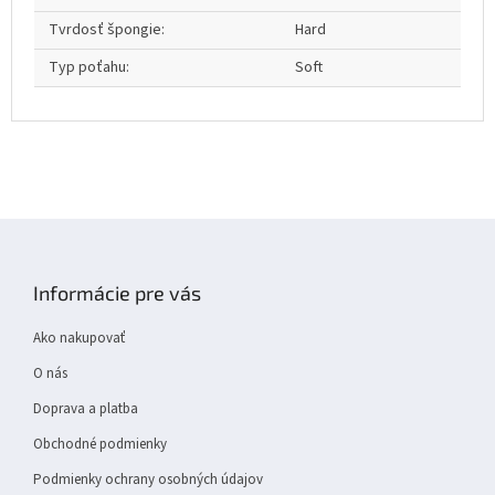
Tvrdosť špongie
:
Hard
Typ poťahu
:
Soft
Z
á
p
Informácie pre vás
ä
t
Ako nakupovať
i
e
O nás
Doprava a platba
Obchodné podmienky
Podmienky ochrany osobných údajov