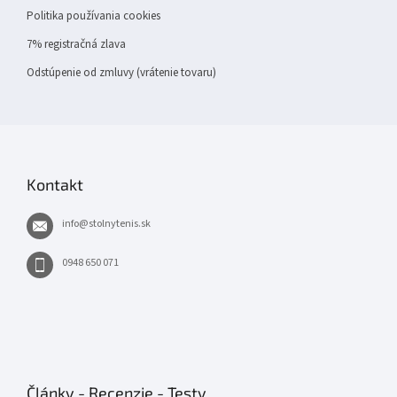
Politika používania cookies
7% registračná zlava
Odstúpenie od zmluvy (vrátenie tovaru)
Kontakt
info
@
stolnytenis.sk
0948 650 071
Články - Recenzie - Testy