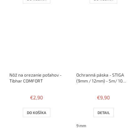
Nôž na orezanie poťahov -
Ochranná páska - STIGA
Tibhar COMFORT
(9mm / 12mm) - 5m/ 10
rakiet
€2,90
€9,90
DO KOŠÍKA
DETAIL
9 mm