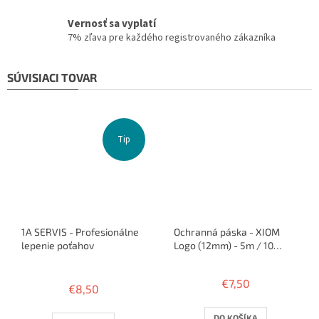
Vernosť sa vyplatí
7% zľava pre každého registrovaného zákazníka
SÚVISIACI TOVAR
Tip
1A SERVIS - Profesionálne
Ochranná páska - XIOM
lepenie poťahov
Logo (12mm) - 5m / 10
rakiet
Priemerné
hodnotenie
€7,50
€8,50
produktu
je
3,8
DO KOŠÍKA