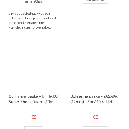
DO KOŠÍKA
z
5
v prípade objednávky dvoch
hviezdičiek.
poťahov a dreva je možnosť zvoliť
profesionálne nalepenie -
kompletizáciu hotovej rakety.
Ochranná páska - NITTAKU
Ochranná páska - YASAKA
Super Shock Guard (10mm
(12mm) - 5m / 10 rakiet
/ 12mm) - 50cm / 1 raketa
€5
€6