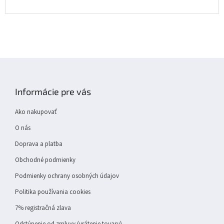
Z
á
p
Informácie pre vás
ä
t
Ako nakupovať
i
e
O nás
Doprava a platba
Obchodné podmienky
Podmienky ochrany osobných údajov
Politika používania cookies
7% registračná zlava