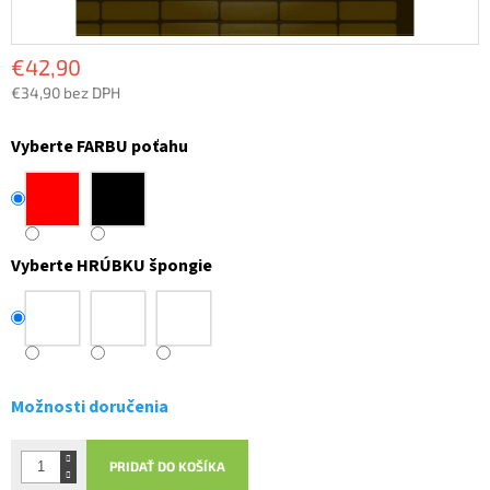
€42,90
€34,90 bez DPH
Jednotková
cena:
Vyberte FARBU poťahu
Vyberte HRÚBKU špongie
Možnosti doručenia
PRIDAŤ DO KOŠÍKA