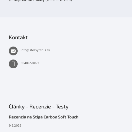
Odstúpenie od zmluvy (vrátenie tovaru)
Kontakt
info
@
stolnytenis.sk
0948 650 071
Články - Recenzie - Testy
Recenzia na Stiga Carbon Soft Touch
9.5.2026