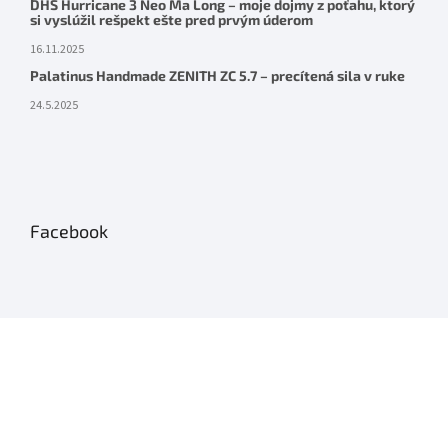
DHS Hurricane 3 Neo Ma Long – moje dojmy z poťahu, ktorý
si vyslúžil rešpekt ešte pred prvým úderom
16.11.2025
Palatinus Handmade ZENITH ZC 5.7 – precítená sila v ruke
24.5.2025
Facebook