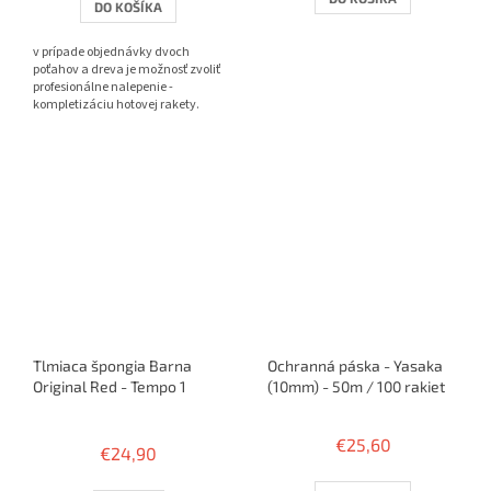
DO KOŠÍKA
z
5
v prípade objednávky dvoch
hviezdičiek.
poťahov a dreva je možnosť zvoliť
profesionálne nalepenie -
kompletizáciu hotovej rakety.
Tlmiaca špongia Barna
Ochranná páska - Yasaka
Original Red - Tempo 1
(10mm) - 50m / 100 rakiet
Priemerné
hodnotenie
€25,60
€24,90
produktu
je