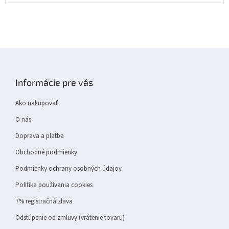
Z
á
p
Informácie pre vás
ä
t
Ako nakupovať
i
e
O nás
Doprava a platba
Obchodné podmienky
Podmienky ochrany osobných údajov
Politika používania cookies
7% registračná zlava
Odstúpenie od zmluvy (vrátenie tovaru)