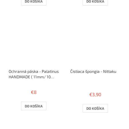
DO KOŠÍKA
DO KOŠÍKA
Ochranná páska - Palatinus
Čistiaca špongia - Nittaku
HANDMADE ( 11mm/ 10
rakiet )
Priemerné
hodnotenie
€8
€3,90
produktu
je
4,0
DO KOŠÍKA
DO KOŠÍKA
z
5
hviezdičiek.