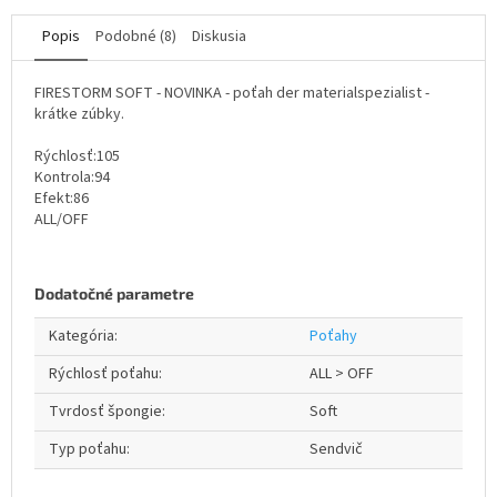
Popis
Podobné (8)
Diskusia
FIRESTORM SOFT - NOVINKA - poťah der materialspezialist -
krátke zúbky.
Rýchlosť:105
Kontrola:94
Efekt:86
ALL/OFF
Dodatočné parametre
Kategória
:
Poťahy
Rýchlosť poťahu
:
ALL > OFF
Tvrdosť špongie
:
Soft
Typ poťahu
:
Sendvič