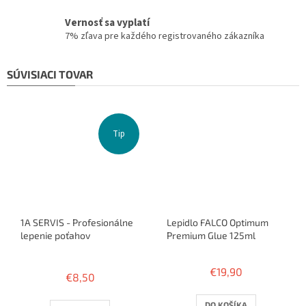
Vernosť sa vyplatí
7% zľava pre každého registrovaného zákazníka
SÚVISIACI TOVAR
Tip
1A SERVIS - Profesionálne
Lepidlo FALCO Optimum
lepenie poťahov
Premium Glue 125ml
Priemerné
hodnotenie
€19,90
€8,50
produktu
je
3,8
DO KOŠÍKA