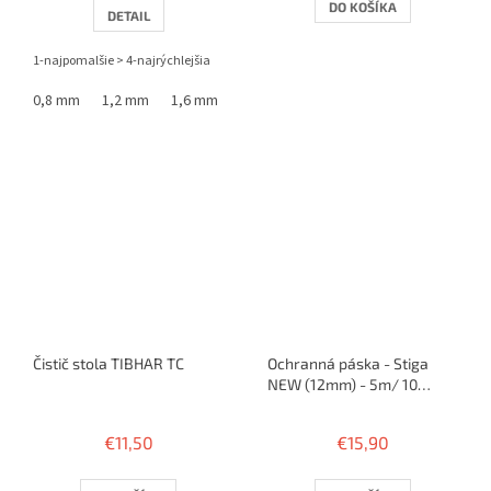
1,0
DO KOŠÍKA
DETAIL
z
5
1-najpomalšie > 4-najrýchlejšia
hviezdičiek.
0,8 mm
1,2 mm
1,6 mm
Čistič stola TIBHAR TC
Ochranná páska - Stiga
NEW (12mm) - 5m/ 10
rakiet
€11,50
€15,90