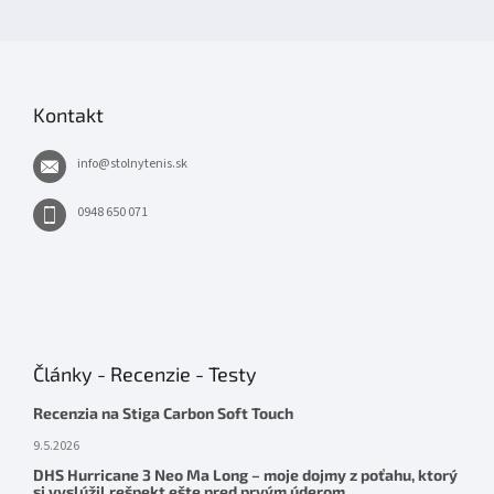
Kontakt
info
@
stolnytenis.sk
0948 650 071
Články - Recenzie - Testy
Recenzia na Stiga Carbon Soft Touch
9.5.2026
DHS Hurricane 3 Neo Ma Long – moje dojmy z poťahu, ktorý
si vyslúžil rešpekt ešte pred prvým úderom