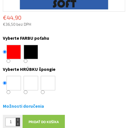
€44,90
€36,50 bez DPH
Jednotková
cena:
Vyberte FARBU poťahu
Vyberte HRÚBKU špongie
Možnosti doručenia
PRIDAŤ DO KOŠÍKA