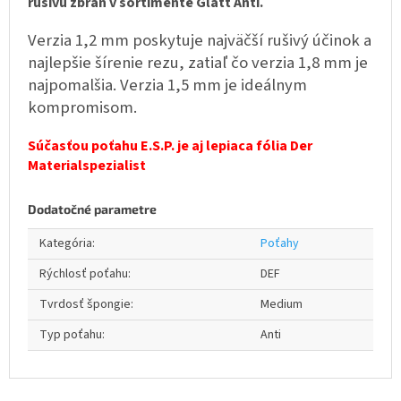
rušivú zbraň v sortimente Glatt Anti.
Verzia 1,2 mm poskytuje najväčší rušivý účinok a
najlepšie šírenie rezu, zatiaľ čo verzia 1,8 mm je
najpomalšia. Verzia 1,5 mm je ideálnym
kompromisom.
Súčasťou poťahu E.S.P. je aj lepiaca fólia Der
Materialspezialist
Dodatočné parametre
Kategória
:
Poťahy
Rýchlosť poťahu
:
DEF
Tvrdosť špongie
:
Medium
Typ poťahu
:
Anti