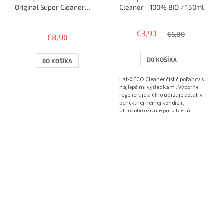
Original Super Cleaner
Cleaner - 100% BIO / 150ml
125ml
Priemerné
hodnotenie
€3,90
€6,80
€8,90
produktu
je
5,0
DO KOŠÍKA
DO KOŠÍKA
z
5
Lat-X ECO Cleaner čístič poťahov s
hviezdičiek.
najlepšími výsledkami. Výborne
regeneruje a dlho udržuje poťah v
perfektnej hernej kondícii,
dlhodobo oživuje prirodzenú
priľnavosť a frip...