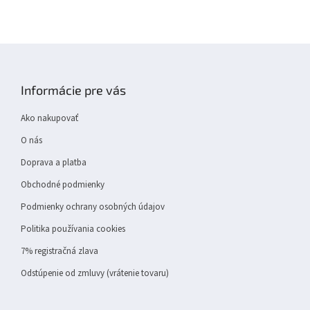
Z
á
p
Informácie pre vás
ä
t
Ako nakupovať
i
e
O nás
Doprava a platba
Obchodné podmienky
Podmienky ochrany osobných údajov
Politika používania cookies
7% registračná zlava
Odstúpenie od zmluvy (vrátenie tovaru)