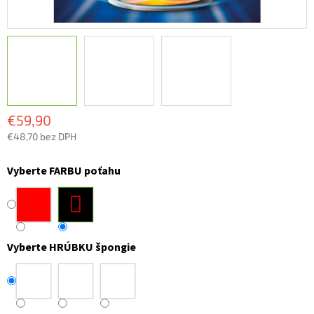
€59,90
€48,70 bez DPH
Jednotková
cena:
Vyberte FARBU poťahu
Vyberte HRÚBKU špongie