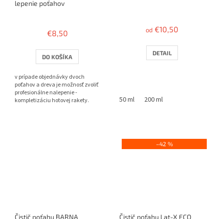
lepenie poťahov
Priemerné
hodnotenie
€10,50
od
€8,50
produktu
je
3,8
DETAIL
DO KOŠÍKA
z
5
v prípade objednávky dvoch
hviezdičiek.
poťahov a dreva je možnosť zvoliť
profesionálne nalepenie -
50 ml
200 ml
kompletizáciu hotovej rakety.
–42 %
Čistič poťahu BARNA
Čistič poťahu Lat-X ECO