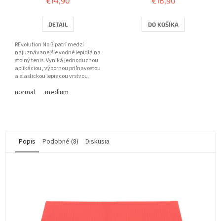
€14,90
€18,90
DETAIL
DO KOŠÍKA
REvolution No.3 patrí medzi
najuznávanejšie vodné lepidlá na
stolný tenis. Vyniká jednoduchou
aplikáciou, výbornou priľnavosťou
a elastickou lepiacou vrstvou,
ktorá zachováva...
normal
medium
Popis
Podobné (8)
Diskusia