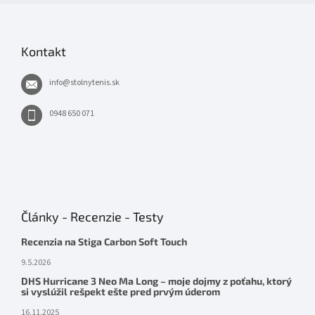
Kontakt
info
@
stolnytenis.sk
0948 650 071
Články - Recenzie - Testy
Recenzia na Stiga Carbon Soft Touch
9.5.2026
DHS Hurricane 3 Neo Ma Long – moje dojmy z poťahu, ktorý
si vyslúžil rešpekt ešte pred prvým úderom
16.11.2025