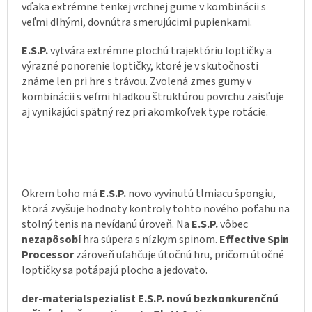
vďaka extrémne tenkej vrchnej gume v kombinácii s
veľmi dlhými, dovnútra smerujúcimi pupienkami.
E.S.P.
vytvára extrémne plochú trajektóriu loptičky a
výrazné ponorenie loptičky, ktoré je v skutočnosti
známe len pri hre s trávou. Zvolená zmes gumy v
kombinácii s veľmi hladkou štruktúrou povrchu zaisťuje
aj vynikajúci spätný rez pri akomkoľvek type rotácie.
Okrem toho má
E.S.P.
novo vyvinutú tlmiacu špongiu,
ktorá zvyšuje hodnoty kontroly tohto nového poťahu na
stolný tenis na nevídanú úroveň. Na
E.S.P.
vôbec
nezapôsobí
hra súpera s nízkym spinom
.
Effective Spin
Processor
zároveň uľahčuje útočnú hru, pričom útočné
loptičky sa potápajú plocho a jedovato.
der-materialspezialist E.S.P. novú bezkonkurenčnú