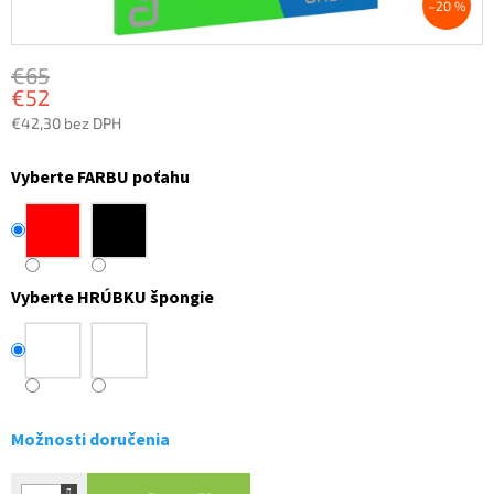
–20 %
€65
€52
€42,30 bez DPH
Jednotková
cena:
Vyberte FARBU poťahu
Vyberte HRÚBKU špongie
Možnosti doručenia