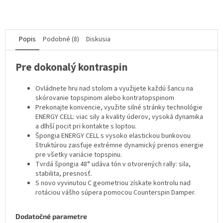
Popis
Podobné (8)
Diskusia
Pre dokonalý kontraspin
Ovládnete hru nad stolom a využijete každú šancu na
skórovanie topspinom alebo kontratopspinom
Prekonajte konvencie, využite silné stránky technológie
ENERGY CELL: viac sily a kvality úderov, vysoká dynamika
a dlhší pocit pri kontakte s loptou.
Špongia ENERGY CELL s vysoko elastickou bunkovou
štruktúrou zaisťuje extrémne dynamický prenos energie
pre všetky variácie topspinu.
Tvrdá špongia 48° udáva tón v otvorených rally: sila,
stabilita, presnosť.
S novo vyvinutou C geometriou získate kontrolu nad
rotáciou vášho súpera pomocou Counterspin Damper.
Dodatočné parametre