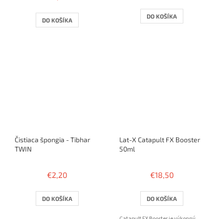
je
2,0
DO KOŠÍKA
DO KOŠÍKA
z
5
hviezdičiek.
Čistiaca špongia - Tibhar
Lat-X Catapult FX Booster
TWIN
50ml
€2,20
€18,50
DO KOŠÍKA
DO KOŠÍKA
Catapult FX Booster je výkonný