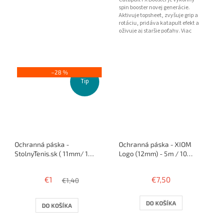
spin booster novej generácie.
Aktivuje topsheet, zvyšuje grip a
rotáciu, pridáva katapult efekt a
oživuje aj staršie poťahy. Viac
spinu. Viac...
–28 %
Tip
Ochranná páska -
Ochranná páska - XIOM
StolnyTenis.sk ( 11mm/ 1
Logo (12mm) - 5m / 10
raketa )
rakiet
€1
€7,50
€1,40
DO KOŠÍKA
DO KOŠÍKA