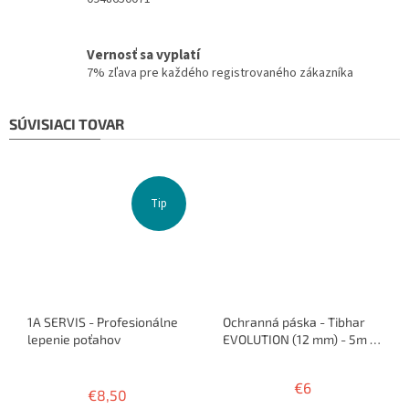
Vernosť sa vyplatí
7% zľava pre každého registrovaného zákazníka
SÚVISIACI TOVAR
Tip
1A SERVIS - Profesionálne
Ochranná páska - Tibhar
lepenie poťahov
EVOLUTION (12 mm) - 5m /
10 rakiet
Priemerné
hodnotenie
€6
€8,50
produktu