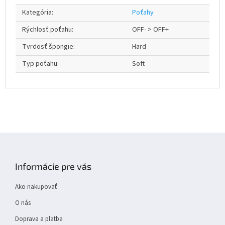
Kategória
:
Poťahy
Rýchlosť poťahu
:
OFF- > OFF+
Tvrdosť špongie
:
Hard
Typ poťahu
:
Soft
Z
á
p
Informácie pre vás
ä
t
Ako nakupovať
i
e
O nás
Doprava a platba