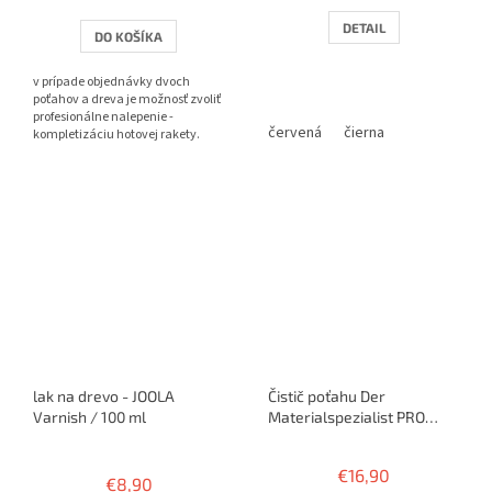
je
3,8
DETAIL
DO KOŠÍKA
z
5
v prípade objednávky dvoch
hviezdičiek.
poťahov a dreva je možnosť zvoliť
profesionálne nalepenie -
červená
čierna
kompletizáciu hotovej rakety.
lak na drevo - JOOLA
Čistič poťahu Der
Varnish / 100 ml
Materialspezialist PRO
ANTI CLEAN - pre ANTI
Priemerné
poťahy
hodnotenie
€16,90
€8,90
produktu