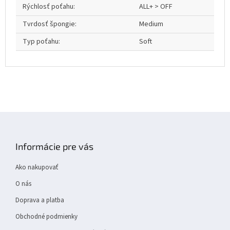
Rýchlosť poťahu
:
ALL+ > OFF
Tvrdosť špongie
:
Medium
Typ poťahu
:
Soft
Z
á
p
Informácie pre vás
ä
t
Ako nakupovať
i
e
O nás
Doprava a platba
Obchodné podmienky