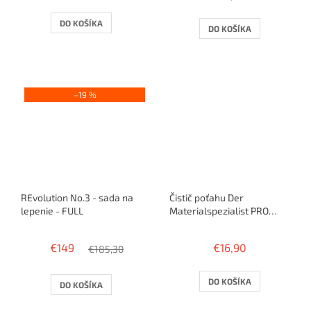
je
4,0
DO KOŠÍKA
DO KOŠÍKA
z
5
hviezdičiek.
–19 %
REvolution No.3 - sada na
Čistič poťahu Der
lepenie - FULL
Materialspezialist PRO
ANTI CLEAN - pre ANTI
poťahy
€149
€16,90
€185,30
DO KOŠÍKA
DO KOŠÍKA