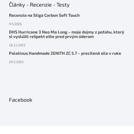
Články - Recenzie - Testy
Recenzia na Stiga Carbon Soft Touch
9.5.2026
DHS Hurricane 3 Neo Ma Long – moje dojmy z poťahu, ktorý
si vyslúžil rešpekt ešte pred prvým úderom
16.11.2025
Palatinus Handmade ZENITH ZC 5.7 – precítená sila v ruke
24.5.2025
Facebook