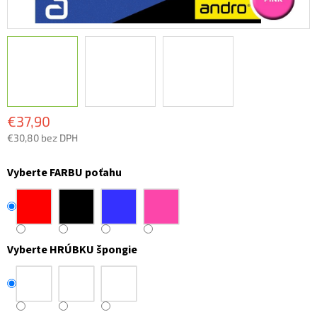
€37,90
€30,80 bez DPH
Jednotková
cena:
Vyberte FARBU poťahu
Vyberte HRÚBKU špongie