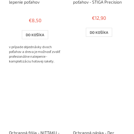
lepenie poťahov
poťahov - STIGA Precision
Priemerné
hodnotenie
€12,90
€8,50
produktu
je
3,8
DO KOŠÍKA
DO KOŠÍKA
z
5
v prípade objednávky dvoch
hviezdičiek.
poťahov a dreva je možnosť zvoliť
profesionálne nalepenie -
kompletizáciu hotovej rakety.
Ochranná fólia - NITTAKU -
Ochranná páska - Der