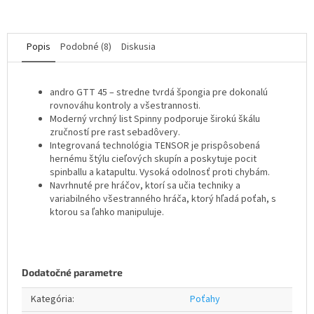
Popis
Podobné (8)
Diskusia
andro GTT 45 – stredne tvrdá špongia pre dokonalú
rovnováhu kontroly a všestrannosti.
Moderný vrchný list Spinny podporuje širokú škálu
zručností pre rast sebadôvery.
Integrovaná technológia TENSOR je prispôsobená
hernému štýlu cieľových skupín a poskytuje pocit
spinballu a katapultu. Vysoká odolnosť proti chybám.
Navrhnuté pre hráčov, ktorí sa učia techniky a
variabilného všestranného hráča, ktorý hľadá poťah, s
ktorou sa ľahko manipuluje.
Dodatočné parametre
Kategória
:
Poťahy