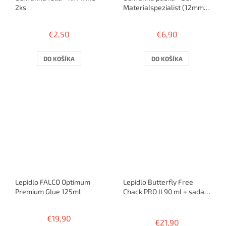
2ks
Materialspezialist (12mm) -
5m / 10 rakiet
€2,50
€6,90
DO KOŠÍKA
DO KOŠÍKA
Lepidlo FALCO Optimum
Lepidlo Butterfly Free
Premium Glue 125ml
Chack PRO II 90 ml + sada
na lepenie
Priemerné
hodnotenie
€19,90
€21,90
produktu