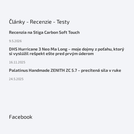
Články - Recenzie - Testy
Recenzia na Stiga Carbon Soft Touch
9.5.2026
DHS Hurricane 3 Neo Ma Long – moje dojmy z poťahu, ktorý
si vyslúžil rešpekt ešte pred prvým úderom
16.11.2025
Palatinus Handmade ZENITH ZC 5.7 – precítená sila v ruke
24.5.2025
Facebook