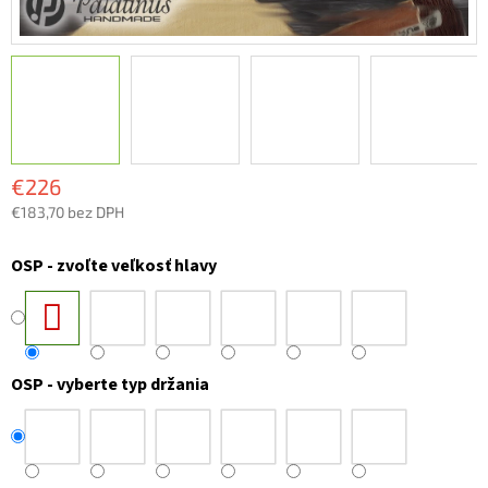
€226
€183,70 bez DPH
Jednotková
cena:
OSP - zvoľte veľkosť hlavy
OSP - vyberte typ držania