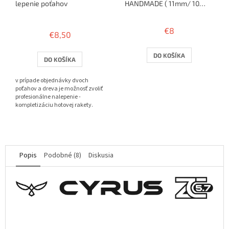
lepenie poťahov
HANDMADE ( 11mm/ 10
rakiet )
Priemerné
hodnotenie
€8
€8,50
produktu
je
3,8
DO KOŠÍKA
DO KOŠÍKA
z
5
v prípade objednávky dvoch
hviezdičiek.
poťahov a dreva je možnosť zvoliť
profesionálne nalepenie -
kompletizáciu hotovej rakety.
Popis
Podobné (8)
Diskusia