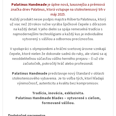
Palatinus Handmade
je úplne nová, luxusnejšia a prémiová
značka driev Palatinus, ktorá vstupuje na stolnotenisový trh v
máji 2025.
Každý produkt nesie podpis majstra Róberta Palatinusa, ktorý
už viac než 20 rokov ručne vyrába špičkové čepele s dôrazom
na každý detail. V jeho dielni sa spája remeselná tradícia s
najmodernejšími technológiami a každý kus je individuálne
vytvorený s vášňou a odbornou precíznosťou.
V spolupráci s olympionikmi a hráčmi svetovej úrovne vznikajú
čepele, ktoré nielen že dokonale sadnú do ruky, ale stanú sa aj
neoddeliteľnou súčasťou vášho herného prejavu – či už ste
začiatočník, pokročilý hráč alebo profesionál.
Palatinus Handmade
predstavuje nový štandard v oblasti
stolnotenisového vybavenia. Je to voľba tých, ktorí hľadajú
výnimočnosť, autenticitu a kvalitu bez kompromisov.
Tradícia, inovácia, exkluzivita.
Palatinus Handmade Blades – vytvorené s cieľom,
formované vášňou.
Dodatočné parametre