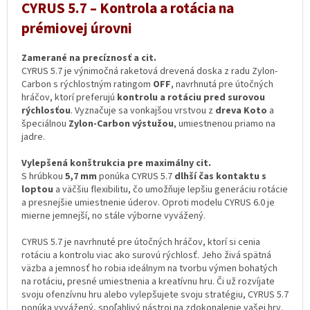
CYRUS 5.7 – Kontrola a rotácia na
prémiovej úrovni
Zamerané na precíznosť a cit.
CYRUS 5.7 je výnimočná raketová drevená doska z radu Zylon-
Carbon s rýchlostným ratingom
OFF
, navrhnutá pre útočných
hráčov, ktorí preferujú
kontrolu a rotáciu pred surovou
rýchlosťou
. Vyznačuje sa vonkajšou vrstvou z
dreva Koto
a
špeciálnou
Zylon-Carbon výstužou
, umiestnenou priamo na
jadre.
Vylepšená konštrukcia pre maximálny cit.
S hrúbkou
5,7 mm
ponúka CYRUS 5.7
dlhší čas kontaktu s
loptou
a väčšiu flexibilitu, čo umožňuje lepšiu generáciu rotácie
a presnejšie umiestnenie úderov. Oproti modelu CYRUS 6.0 je
mierne jemnejší, no stále výborne vyvážený.
CYRUS 5.7 je navrhnuté pre útočných hráčov, ktorí si cenia
rotáciu a kontrolu viac ako surovú rýchlosť. Jeho živá spätná
väzba a jemnosť ho robia ideálnym na tvorbu výmen bohatých
na rotáciu, presné umiestnenia a kreatívnu hru. Či už rozvíjate
svoju ofenzívnu hru alebo vylepšujete svoju stratégiu, CYRUS 5.7
ponúka vyvážený, spoľahlivý nástroj na zdokonalenie vašej hry.