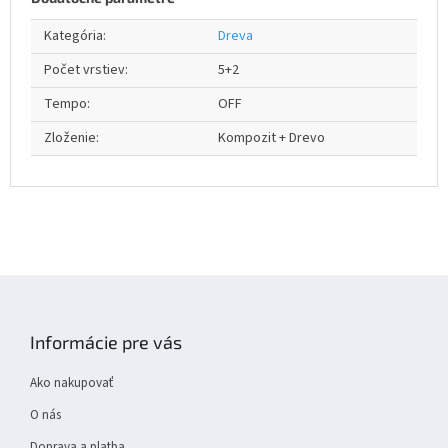
Kategória
:
Dreva
Počet vrstiev
:
5+2
Tempo
:
OFF
Zloženie
:
Kompozit + Drevo
Z
á
p
Informácie pre vás
ä
t
Ako nakupovať
i
e
O nás
Doprava a platba