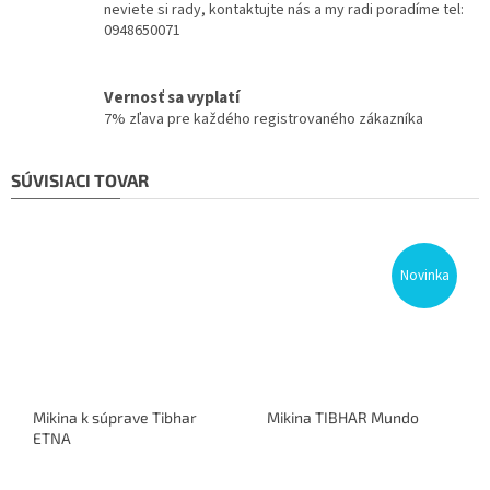
neviete si rady, kontaktujte nás a my radi poradíme tel:
0948650071
Vernosť sa vyplatí
7% zľava pre každého registrovaného zákazníka
SÚVISIACI TOVAR
Novinka
Mikina k súprave Tibhar
Mikina TIBHAR Mundo
ETNA
Priemerné
hodnotenie