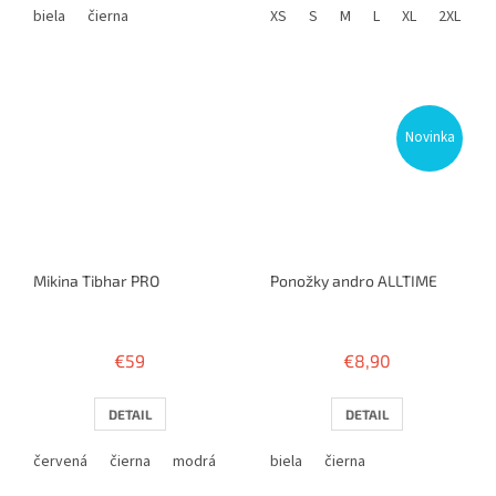
biela
čierna
XS
S
M
L
XL
2XL
3
Novinka
Mikina Tibhar PRO
Ponožky andro ALLTIME
€59
€8,90
DETAIL
DETAIL
červená
čierna
modrá
biela
čierna