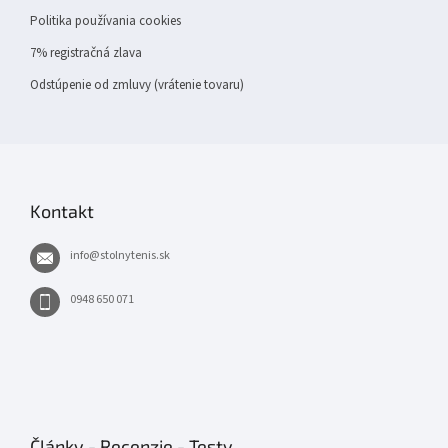
Politika používania cookies
7% registračná zlava
Odstúpenie od zmluvy (vrátenie tovaru)
Kontakt
info
@
stolnytenis.sk
0948 650 071
Články - Recenzie - Testy