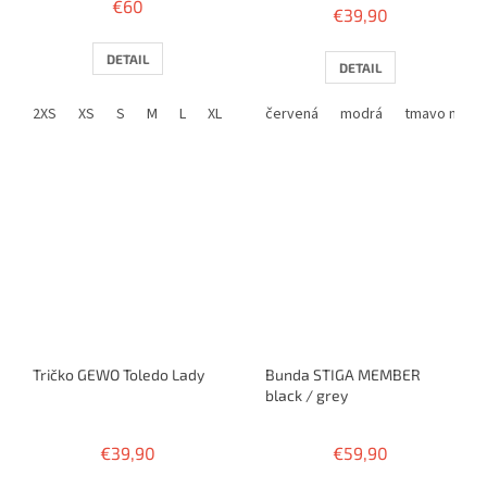
€60
€39,90
produktu
je
4,0
DETAIL
DETAIL
z
5
2XS
XS
S
M
L
XL
2XL
červená
3XL
4XL
modrá
tmavo modr
hviezdičiek.
Tričko GEWO Toledo Lady
Bunda STIGA MEMBER
black / grey
€39,90
€59,90