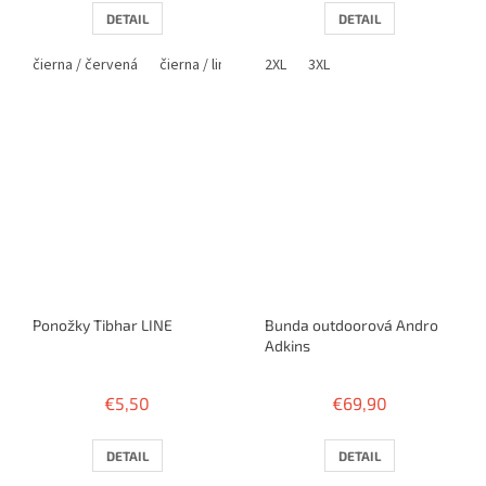
DETAIL
DETAIL
čierna / červená
čierna / lime
navy / modrá
2XL
3XL
Ponožky Tibhar LINE
Bunda outdoorová Andro
Adkins
€5,50
€69,90
DETAIL
DETAIL