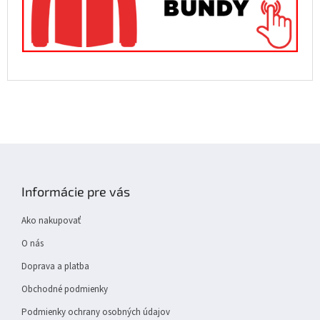
Z
á
p
Informácie pre vás
ä
t
Ako nakupovať
i
e
O nás
Doprava a platba
Obchodné podmienky
Podmienky ochrany osobných údajov