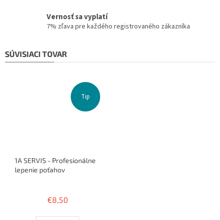
Vernosť sa vyplatí
7% zľava pre každého registrovaného zákazníka
SÚVISIACI TOVAR
Tip
1A SERVIS - Profesionálne
lepenie poťahov
Priemerné
hodnotenie
€8,50
produktu
je
3,8