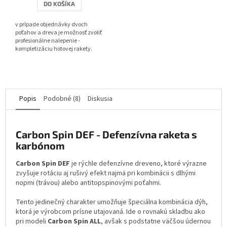
DO KOŠÍKA
z
5
v prípade objednávky dvoch
hviezdičiek.
poťahov a dreva je možnosť zvoliť
profesionálne nalepenie -
kompletizáciu hotovej rakety.
Popis
Podobné (8)
Diskusia
Carbon Spin DEF - Defenzívna raketa s
karbónom
Carbon Spin DEF
je rýchle defenzívne dreveno, ktoré výrazne
zvyšuje rotáciu aj rušivý efekt najmä pri kombinácii s dlhými
nopmi (trávou) alebo antitopspinovými poťahmi.
Tento jedinečný charakter umožňuje špeciálna kombinácia dýh,
ktorá je výrobcom prísne utajovaná. Ide o rovnakú skladbu ako
pri modeli
Carbon Spin ALL
, avšak s podstatne väčšou údernou