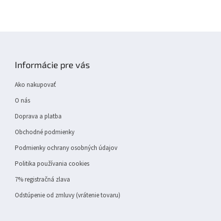
Z
á
p
Informácie pre vás
ä
t
Ako nakupovať
i
e
O nás
Doprava a platba
Obchodné podmienky
Podmienky ochrany osobných údajov
Politika používania cookies
7% registračná zlava
Odstúpenie od zmluvy (vrátenie tovaru)