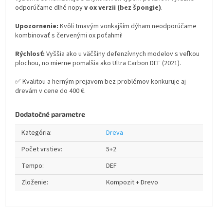
odporúčame dlhé nopy
v ox verzii (bez špongie)
.
Upozornenie:
Kvôli tmavým vonkajším dýham neodporúčame
kombinovať s červenými ox poťahmi!
Rýchlosť:
Vyššia ako u väčšiny defenzívnych modelov s veľkou
plochou, no mierne pomalšia ako Ultra Carbon DEF (2021).
✅ Kvalitou a herným prejavom bez problémov konkuruje aj
drevám v cene do 400 €.
Dodatočné parametre
Kategória
:
Dreva
Počet vrstiev
:
5+2
Tempo
:
DEF
Zloženie
:
Kompozit + Drevo