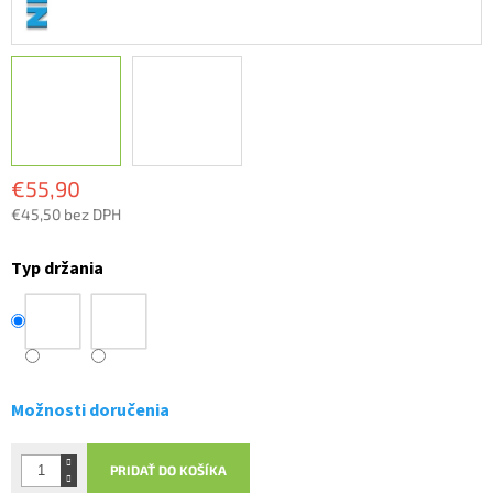
€55,90
€45,50 bez DPH
Jednotková
cena:
Typ držania
Možnosti doručenia
PRIDAŤ DO KOŠÍKA