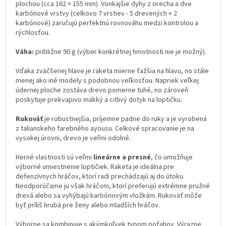
plochou (cca 162 × 155 mm). Vonkajšie dyhy z orecha a dve
karbónové vrstvy (celkovo 7 vrstiev - 5 drevených + 2
karbónové) zaručujú perfektnú rovnováhu medzi kontrolou a
rýchlosťou.
Váha:
približne 90 g (výber konkrétnej hmotnosti nie je možný).
Vďaka zväčšenej hlave je raketa mierne ťažšia na hlavu, no stále
menej ako iné modely s podobnou veľkosťou. Napriek veľkej
údernej ploche zostáva drevo pomerne tuhé, no zároveň
poskytuje prekvapivo mäkký a citlivý dotyk na loptičku.
Rukoväť
je robustnejšia, príjemne padne do ruky a je vyrobená
z talianskeho farebného ayousu. Celkové spracovanie je na
vysokej úrovni, drevo je veľmi odolné.
Herné vlastnosti sú veľmi
lineárne a presné
, čo umožňuje
výborné umiestnenie loptičiek. Raketa je ideálna pre
defenzívnych hráčov, ktorí radi prechádzajú aj do útoku.
Neodporúčame ju však hráčom, ktorí preferujú extrémne pružné
drevá alebo sa vyhýbajú karbónovým vložkám. Rukoväť môže
byť príliš hrubá pre ženy alebo mladších hráčov.
Výborne sa kombinuje s akýmkoľvek typom poťahov. Výrazne