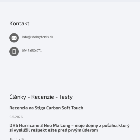
Kontakt
info
@
stolnytenis.sk
0948 650 071
Články - Recenzie - Testy
Recenzia na Stiga Carbon Soft Touch
9.5.2026
DHS Hurricane 3 Neo Ma Long – moje dojmy z poťahu, ktorý
si vyslúžil rešpekt ešte pred prvým úderom
16.11.2025