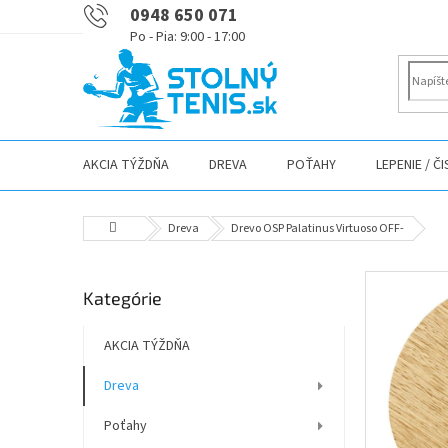
Prejsť
0948 650 071
na
obsah
AKCIA TÝŽDŇA
DREVA
POŤAHY
LEPENIE / Č
Domov
Dreva
Drevo OSP Palatinus Virtuoso OFF-
B
Preskočiť
Kategórie
o
kategórie
č
n
AKCIA TÝŽDŇA
ý
Dreva
p
a
Poťahy
n