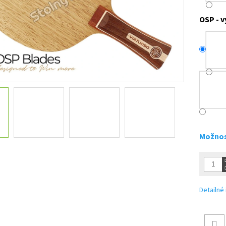
OSP - v
Možnos
Detailné