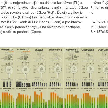
nejšie a najpredávanejšie sú držania konkávne (FL) a
možnosť výb
(ST), tu sú na výber dve varianty rovné s hranatou rúčkou
Pri tomto d
 alebo rovné s oválnou rúčkou (Rst) . Ďalej na výber je
to:
ická rúčka (UTCan) Pre milovníkov starých Stiga driev je
zvoliť rúčku kónickú Eric Lindh ( ELcon) a pre hráčov
L = 159x1
ich čísnky penholder štýl, je na objednávku dostupné
M = 158x1
aj s rúčkou penhold (Cpen).
S = 157x1