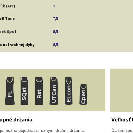
úk (Arc)
9
ll Time
7,5
eet Spot
6,5
dosť vrchnej dyhy
6,5
upné držania
Veľkosť 
je možné objednať s rôznymi druhmi držania.
Ďalším špec