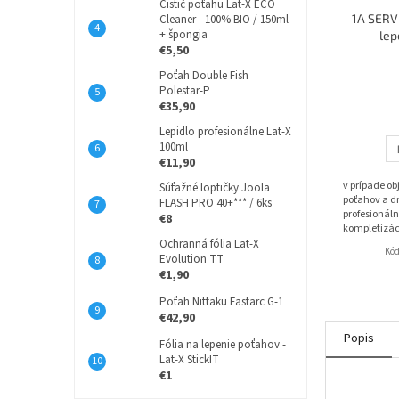
Čistič poťahu Lat-X ECO
1A SERVI
Cleaner - 100% BIO / 150ml
+ špongia
lep
€5,50
Poťah Double Fish
Polestar-P
€35,90
Lepidlo profesionálne Lat-X
100ml
€11,90
v prípade o
Súťažné loptičky Joola
poťahov a dr
FLASH PRO 40+*** / 6ks
profesionáln
€8
kompletizác
Ochranná fólia Lat-X
Kó
Evolution TT
€1,90
Poťah Nittaku Fastarc G-1
€42,90
Popis
Fólia na lepenie poťahov -
Lat-X StickIT
€1