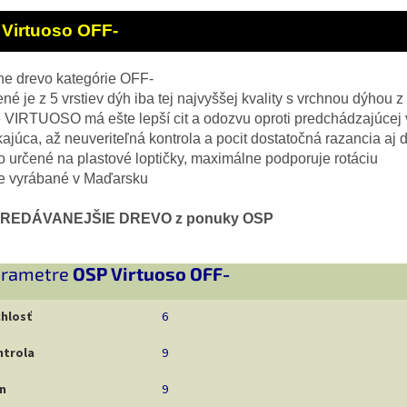
Virtuoso OFF-
čne drevo kategórie OFF-
ené je z 5 vrstiev dýh iba tej najvyššej kvality s vrchnou dýhou z
 VIRTUOSO má ešte lepší cit a odozvu oproti predchádzajúcej v
kajúca, až neuveriteľná kontrola a pocit dostatočná razancia aj ď
o určené na plastové loptičky, maximálne podporuje rotáciu
ne vyrábané v Maďarsku
REDÁVANEJŠIE DREVO z ponuky OSP
rametre
OSP Virtuoso OFF-
hlosť
6
ntrola
9
n
9