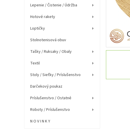
e
Lepenie / Čistenie / Údržba
l
Hotové rakety
Loptičky
Stolnotenisová obuv
Tašky / Ruksaky / Obaly
Textil
Stoly / Sieťky / Príslušenstvo
Darčekový poukaz
Príslušenstvo / Ostatné
Roboty / Príslušenstvo
N O V I N K Y