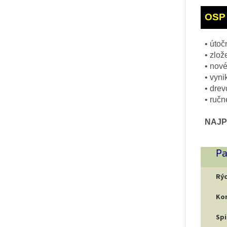
OSP 
• úto
• zlož
• nové
• vyni
• drev
• ruč
NAJP
Pa
Rýc
Ko
Spi