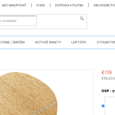
AKO NAKUPOVAŤ
O NÁS
DOPRAVA A PLATBA
OBCHODNÉ PO
HĽADAŤ
ISTENIE / ÚDRŽBA
HOTOVÉ RAKETY
LOPTIČKY
STOLNOTEN
€119
€96,80 
Jednotk
cena:
OSP - z