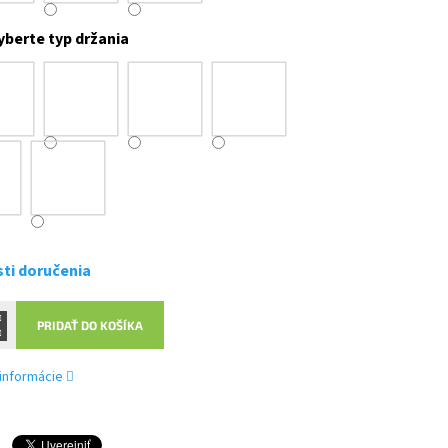
yberte typ držania
ti doručenia
PRIDAŤ DO KOŠÍKA
 informácie