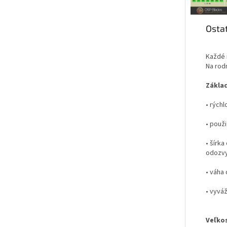
Ostat
Každé 
Na rodn
Základ
• rýchl
• použi
• šírka
odozvy 
• váha 
• vyváž
Veľkos