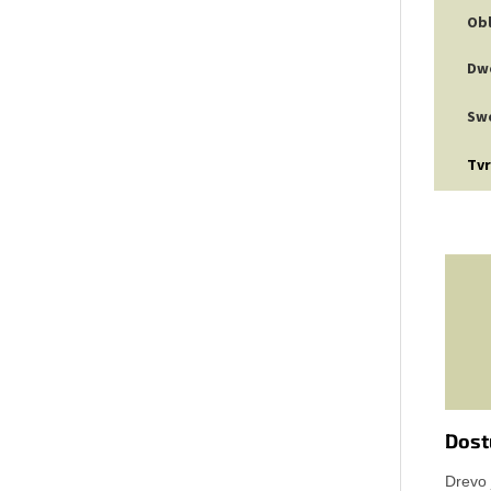
Obl
Dwe
Sw
Tvr
Dost
Drevo 