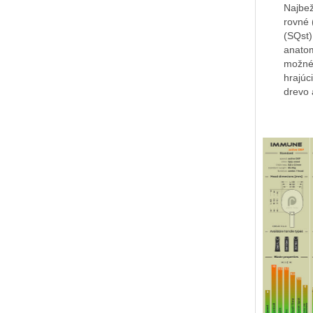
Najbež
rovné 
(SQst)
anatom
možné 
hrajúc
drevo 