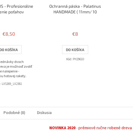
S - Profesionálne
Ochranná páska - Palatinus
enie poťahov
HANDMADE ( 11mm/ 10
rakiet )
Priemerné
hodnotenie
produktu
€8,50
€8
je
3,8
z
DO KOŠÍKA
DO KOŠÍKA
5
hviezdičiek.
Kód:
PH29610
bjednávky dvoch
eva je možnosť zvoliť
e nalepenie -
iu hotovej rakety.
d:
LX5269_LX2361
Podobné (8)
Diskusia
NOVINKA 2020
- prémiové ručne robené dreva t