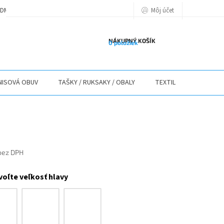
Môj účet
DMIENKY
PODMIENKY OCHRANY OSOBNÝCH ÚDAJOV
POLITIKA POU
NÁKUPNÝ KOŠÍK
0 položiek
ISOVÁ OBUV
TAŠKY / RUKSAKY / OBALY
TEXTIL
STOLY / 
bez DPH
ová
voľte veľkosť hlavy