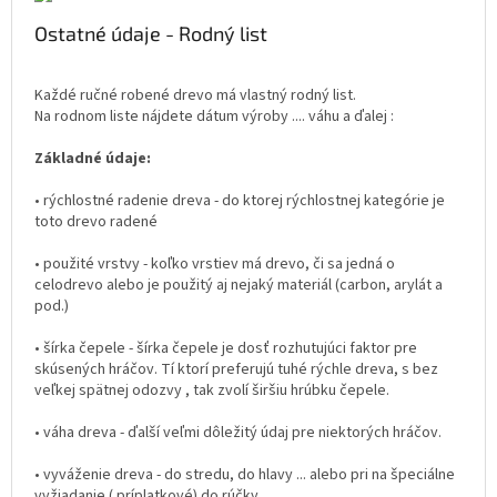
Ostatné údaje - Rodný list
Každé ručné robené drevo má vlastný rodný list.
Na rodnom liste nájdete dátum výroby .... váhu a ďalej :
Základné údaje:
• rýchlostné radenie dreva - do ktorej rýchlostnej kategórie je
toto drevo radené
• použité vrstvy - koľko vrstiev má drevo, či sa jedná o
celodrevo alebo je použitý aj nejaký materiál (carbon, arylát a
pod.)
• šírka čepele - šírka čepele je dosť rozhutujúci faktor pre
skúsených hráčov. Tí ktorí preferujú tuhé rýchle dreva, s bez
veľkej spätnej odozvy , tak zvolí širšiu hrúbku čepele.
• váha dreva - ďalší veľmi dôležitý údaj pre niektorých hráčov.
• vyváženie dreva - do stredu, do hlavy ... alebo pri na špeciálne
vyžiadanie ( príplatkové) do rúčky