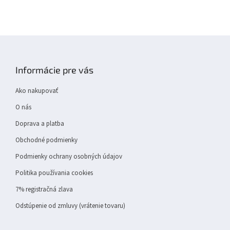
Z
á
p
Informácie pre vás
ä
t
Ako nakupovať
i
e
O nás
Doprava a platba
Obchodné podmienky
Podmienky ochrany osobných údajov
Politika používania cookies
7% registračná zlava
Odstúpenie od zmluvy (vrátenie tovaru)