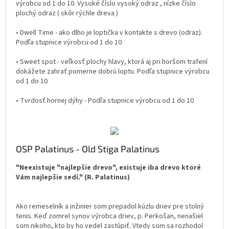
výrobcu od 1 do 10. Vysoké číslo vysoký odraz , nízke číslo
plochý odraz ( skôr rýchle dreva )
• Dwell Time - ako dlho je loptička v kontakte s drevo (odraz).
Podľa stupnice výrobcu od 1 do 10
• Sweet spot - veľkosť plochy hlavy, ktorá aj pri horšom trafení
dokážete zahrať pomerne dobrú loptu. Podľa stupnice výrobcu
od 1 do 10
• Tvrdosť hornej dýhy - Podľa stupnice výrobcu od 1 do 10
OSP Palatinus - Old Stiga Palatinus
"Neexistuje "najlepšie drevo", existuje iba drevo ktoré
Vám najlepšie sedí." (R. Palatinus)
Ako remeselník a inžinier som prepadol kúzlu driev pre stolný
tenis. Keď zomrel synov výrobca driev, p. Perkošan, nenašiel
som nikoho, kto by ho vedel zastúpiť. Vtedy som sa rozhodol