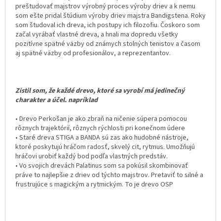
preštudovať majstrov výrobný proces výroby driev a k nemu
som ešte pridal štúdium výroby driev majstra Bandigstena. Roky
som študoval ich dreva, ich postupy ich filozofiu. Čoskoro som
začal vyrábať vlastné dreva, a hnali ma dopredu všetky
pozitívne spätné väzby od známych stolných tenistov a časom
aj spätné väzby od profesionálov, a reprezentantov.
Zistil som, že každé drevo, ktoré sa vyrobí má jedinečný
charakter a účel. napríklad
• Drevo Perkošan je ako zbraň na ničenie súpera pomocou
rôznych trajektórií, rôznych rýchlosti pri konečnom údere
• Staré dreva STIGA a BANDA sú zas ako hudobné nástroje,
ktoré poskytujú hráčom radosť, skvelý cit, rytmus. Umožňujú
hráčovi urobiť každý bod podľa vlastných predstáv.
• Vo svojich drevách Palatinus som sa pokúsil skombinovať
práve to najlepšie z driev od týchto majstrov. Pretaviť to silné a
frustrujúce s magickým a rytmickým. To je drevo OSP