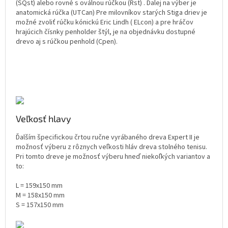
(SQst) alebo rovné s oválnou rúčkou (Rst) . Ďalej na výber je
anatomická rúčka (UTCan) Pre milovníkov starých Stiga driev je
možné zvoliť rúčku kónickú Eric Lindh ( ELcon) a pre hráčov
hrajúcich čísnky penholder štýl, je na objednávku dostupné
drevo aj s rúčkou penhold (Cpen).
Veľkosť hlavy
Ďalším špecifickou črtou ručne vyrábaného dreva Expert II je
možnosť výberu z rôznych veľkosti hláv dreva stolného tenisu.
Pri tomto dreve je možnosť výberu hneď niekoľkých variantov a
to:
L = 159x150 mm
M = 158x150 mm
S = 157x150 mm