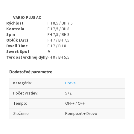
VARIO PLUS AC
Rýchlosť
FH 8,5 / BH 7,5
Kontrola
FH 7,5 / BH 8
Spin
FH 7,5 / BH 8
Oblúk (Arc)
FH 7 / BH 7,5
Dwell Time
FH 7 / BH 8
Sweet Spot
9
Tvrdosť vrchnej dyhy
FH 8 / BH 5,5
Dodatočné parametre
Kategória
:
Dreva
Počet vrstiev
:
5+2
Tempo
:
OFF+ / OFF
Zloženie
:
Kompozit + Drevo