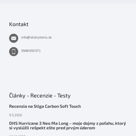
Kontakt
info
@
stolnytenis.sk
0948 650 071
Články - Recenzie - Testy
Recenzia na Stiga Carbon Soft Touch
9.5.2026
DHS Hurricane 3 Neo Ma Long – moje dojmy z poťahu, ktorý
si vyslúžil rešpekt ešte pred prvým úderom