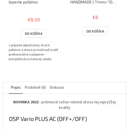
lepenie poťahov
HANDMADE ( 11mm/ 10
rakiet )
Priemerné
hodnotenie
€8
€8,50
produktu
je
3,8
DO KOŠÍKA
DO KOŠÍKA
z
5
v prípade objednávky dvoch
hviezdičiek.
poťahov a dreva je možnosť zvoliť
profesionálne nalepenie -
kompletizáciu hotovej rakety.
Popis
Podobné (8)
Diskusia
NOVINKA 2022
- prémiové ručne robené dreva tej najvyššej
kvality
OSP Vario PLUS AC (OFF+/OFF)