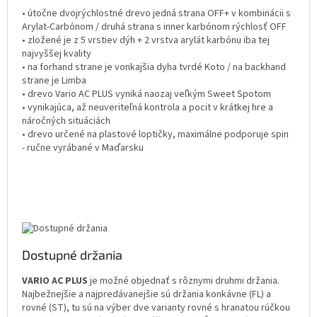
• útočne dvojrýchlostné drevo jedná strana OFF+ v kombinácii s
Arylat-Carbónom / druhá strana s inner karbónom rýchlosť OFF
• zložené je z 5 vrstiev dýh + 2 vrstva arylát karbónu iba tej
najvyššej kvality
• na forhand strane je vonkajšia dyha tvrdé Koto / na backhand
strane je Limba
• drevo Vario AC PLUS vyniká naozaj veľkým Sweet Spotom
• vynikajúca, až neuveriteľná kontrola a pocit v krátkej hre a
náročných situáciách
• drevo určené na plastové loptičky, maximálne podporuje spin
- ručne vyrábané v Maďarsku
Dostupné držania
VARIO AC PLUS
je možné objednať s rôznymi druhmi držania.
Najbežnejšie a najpredávanejšie sú držania konkávne (FL) a
rovné (ST), tu sú na výber dve varianty rovné s hranatou rúčkou