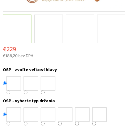
€229
€186,20 bez DPH
Jednotková
cena:
OSP - zvoľte veľkosť hlavy
OSP - vyberte typ držania