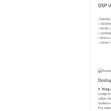
OSP V
• klasik
• zložené
• tvrdé 
• vynika
• drevo 
• ručne 
Dostu
V´King
j
a najpre
výber dv
oválnou 
Pre milo