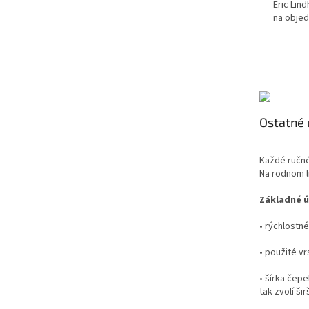
Eric Lind
na objed
Ostatné 
Každé ručné
Na rodnom li
Základné ú
• rýchlostné
• použité vr
• šírka čepe
tak zvolí ši