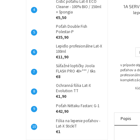
Čistič poťahu Lat-X ECO
1A SERVI
Cleaner - 100% BIO / 150ml
+ špongia
lep
€5,50
Poťah Double Fish
Polestar-P
€35,90
Lepidlo profesionálne Lat-X
100ml
€11,90
v prípade o
Súťažné loptičky Joola
poťahov a dr
FLASH PRO 40+*** / 6ks
profesionáln
€8
kompletizác
Ochranná fólia Lat-X
Kó
Evolution TT
€1,90
Poťah Nittaku Fastarc G-1
€42,90
Popis
Fólia na lepenie poťahov -
Lat-X StickIT
€1