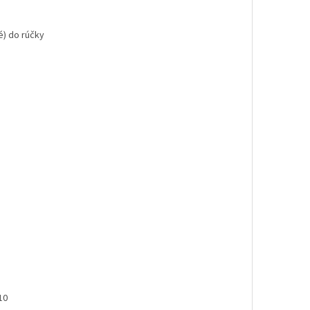
vé) do rúčky
10