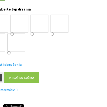
yberte typ držania
ti doručenia
PRIDAŤ DO KOŠÍKA
 informácie