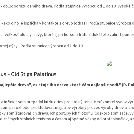
) - oblúk odrazu daného dreva. Podľa stupnice výrobcu od 1 do 10. Vysoké čí
 - ako dlho je loptička v kontakte s drevo (odraz). Podľa stupnice výrobcu 
t - veľkosť plochy hlavy, ktorá aj pri horšom trafení dokážete zahrať pome
ornej dýhy - Podľa stupnice výrobcu od 1 do 10
us - Old Stiga Palatinus
ajlepšie drevo", existuje iba drevo ktoré Vám najlepšie sedí." (R. Pa
a inžinier som prepadol kúzlu driev pre stolný tenis. Keď zomrel synov výr
y som sa rozhodol preštudovať majstrov výrobný proces výroby driev a k n
ky som študoval ich dreva, ich postupy ich filozofiu. Čoskoro som začal v
d známych stolných tenistov a časom aj spätné väzby od profesionálov, a 