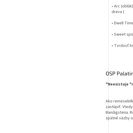
• Arc (oblúk
dreva )
• Dwell Time
• Sweet spo
• Tvrdosť h
OSP Palatin
"Neexistuje "n
Ako remeselník 
zastúpiť. Vted
Bandigstena. Ro
spätné väzby o