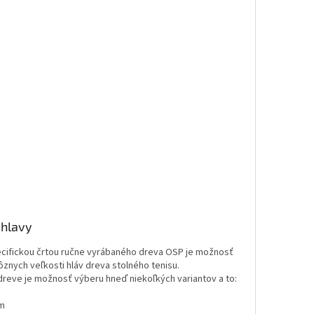
 hlavy
ecifickou črtou ručne vyrábaného dreva OSP je možnosť
ôznych veľkosti hláv dreva stolného tenisu.
dreve je možnosť výberu hneď niekoľkých variantov a to:
m