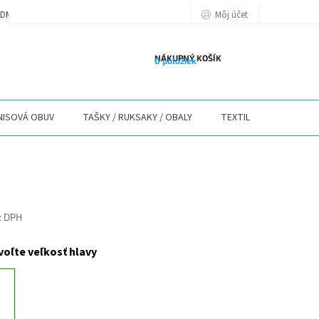
Môj účet
DMIENKY
PODMIENKY OCHRANY OSOBNÝCH ÚDAJOV
POLITIKA POU
NÁKUPNÝ KOŠÍK
0 položiek
ISOVÁ OBUV
TAŠKY / RUKSAKY / OBALY
TEXTIL
STOLY / 
z DPH
ová
voľte veľkosť hlavy