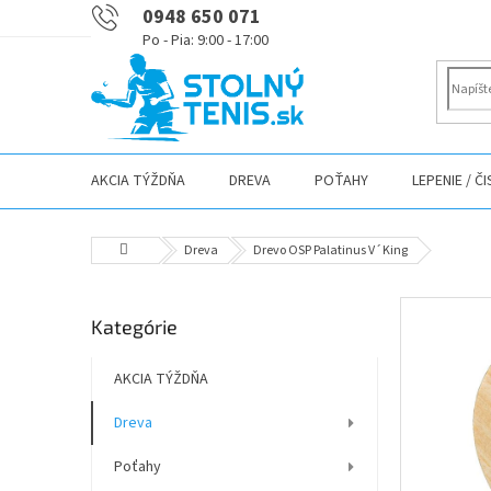
Prejsť
0948 650 071
na
obsah
AKCIA TÝŽDŇA
DREVA
POŤAHY
LEPENIE / Č
Domov
Dreva
Drevo OSP Palatinus V´King
B
Preskočiť
Kategórie
o
kategórie
č
n
AKCIA TÝŽDŇA
ý
Dreva
p
a
Poťahy
n