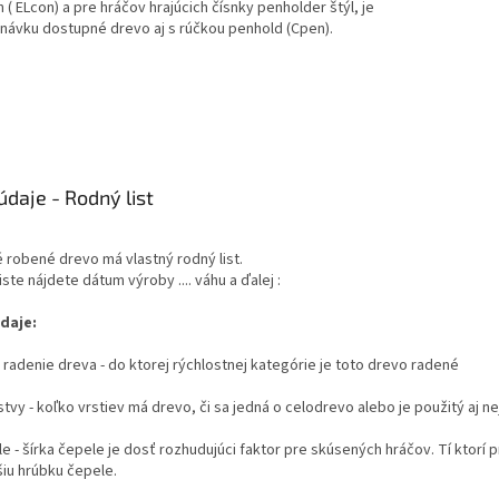
h ( ELcon) a pre hráčov hrajúcich čísnky penholder štýl, je
návku dostupné drevo aj s rúčkou penhold (Cpen).
údaje - Rodný list
 robené drevo má vlastný rodný list.
ste nájdete dátum výroby .... váhu a ďalej :
daje:
 radenie dreva - do ktorej rýchlostnej kategórie je toto drevo radené
stvy - koľko vrstiev má drevo, či sa jedná o celodrevo alebo je použitý aj ne
le - šírka čepele je dosť rozhudujúci faktor pre skúsených hráčov. Tí ktorí 
ršiu hrúbku čepele.