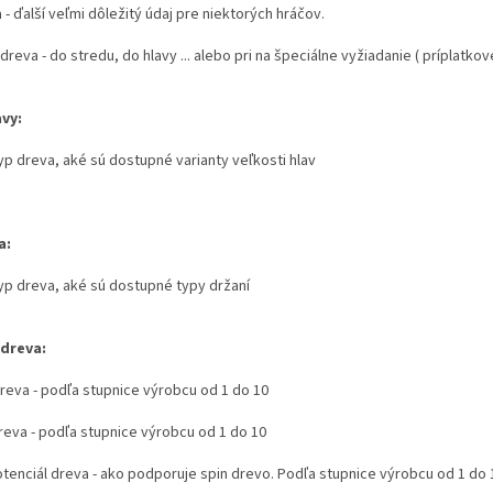
 - ďalší veľmi dôležitý údaj pre niektorých hráčov.
dreva - do stredu, do hlavy ... alebo pri na špeciálne vyžiadanie ( príplatko
avy:
yp dreva, aké sú dostupné varianty veľkosti hlav
a:
typ dreva, aké sú dostupné typy držaní
 dreva:
dreva - podľa stupnice výrobcu od 1 do 10
dreva - podľa stupnice výrobcu od 1 do 10
otenciál dreva - ako podporuje spin drevo. Podľa stupnice výrobcu od 1 do 