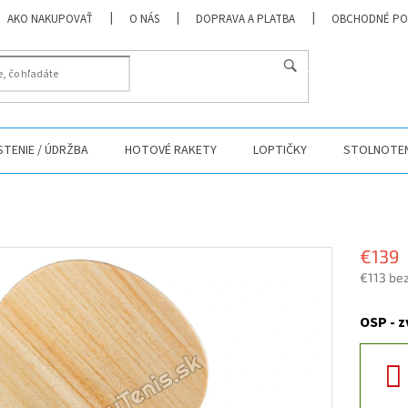
AKO NAKUPOVAŤ
O NÁS
DOPRAVA A PLATBA
OBCHODNÉ PO
HĽADAŤ
ISTENIE / ÚDRŽBA
HOTOVÉ RAKETY
LOPTIČKY
STOLNOTEN
€139
€113 be
Jednotk
cena:
OSP - z