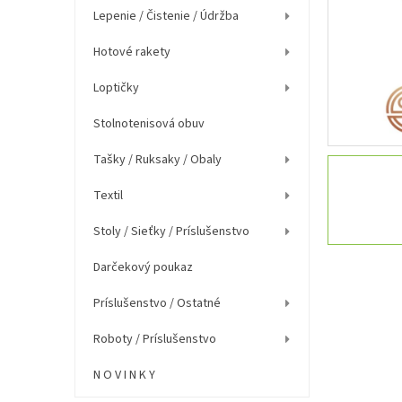
e
Lepenie / Čistenie / Údržba
l
Hotové rakety
Loptičky
Stolnotenisová obuv
Tašky / Ruksaky / Obaly
Textil
Stoly / Sieťky / Príslušenstvo
Darčekový poukaz
Príslušenstvo / Ostatné
Roboty / Príslušenstvo
N O V I N K Y