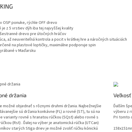
´KING
a v OSP ponuke, rýchle OFF drevo
 je z 5 vrstiev dýh iba tej najvyššej kvality
všestranné drevo pre útočných hráčov
júca, až neuveriteľná kontrola a pocit v krátkej hre a náročných situáciách
určené na plastové loptičky, maximálne podporuje spin
vyrábané v Maďarsku
Veľkosť
pné držania
Ďalším šp
e možné objednať s rôznymi druhmi držania. Najbežnejšie
výberu z r
dávanejšie sú držania konkávne (FL) a rovné (ST), tu sú na
Pri tomto 
e varianty rovné s hranatou rúčkou (SQst) alebo rovné s
rúčkou (Rst) . Ďalej na výber je anatomická rúčka (UTCan)
158x151m
vníkov starých Stiga driev je možné zvoliť rúčku kónickú