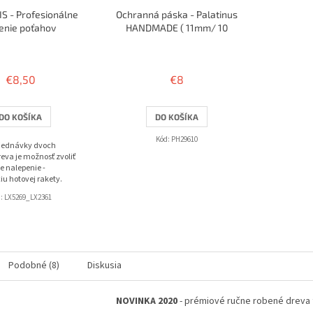
S - Profesionálne
Ochranná páska - Palatinus
enie poťahov
HANDMADE ( 11mm/ 10
rakiet )
Priemerné
hodnotenie
produktu
€8,50
€8
je
3,8
z
DO KOŠÍKA
DO KOŠÍKA
5
hviezdičiek.
Kód:
PH29610
bjednávky dvoch
eva je možnosť zvoliť
e nalepenie -
iu hotovej rakety.
d:
LX5269_LX2361
Podobné (8)
Diskusia
NOVINKA 2020
- prémiové ručne robené dreva t