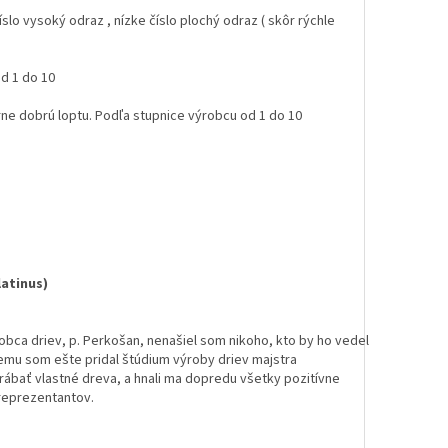
slo vysoký odraz , nízke číslo plochý odraz ( skôr rýchle
od 1 do 10
rne dobrú loptu. Podľa stupnice výrobcu od 1 do 10
latinus)
obca driev, p. Perkošan, nenašiel som nikoho, kto by ho vedel
emu som ešte pridal štúdium výroby driev majstra
yrábať vlastné dreva, a hnali ma dopredu všetky pozitívne
reprezentantov.