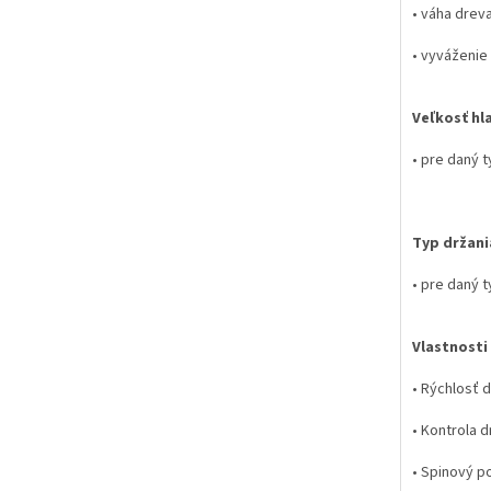
• váha dreva
• vyváženie 
Veľkosť hl
• pre daný t
Typ držani
• pre daný 
Vlastnosti
• Rýchlosť 
• Kontrola 
• Spinový p