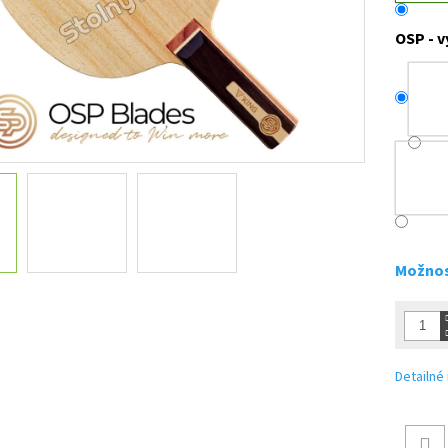
OSP - v
Možnos
Detailné