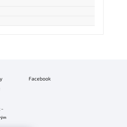
ty
Facebook
t
 –
rvým