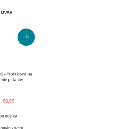
 TOVAR
Tip
S - Profesionálne
enie poťahov
Priemerné
hodnotenie
produktu
€8,50
je
3,8
z
DO KOŠÍKA
5
hviezdičiek.
bjednávky dvoch