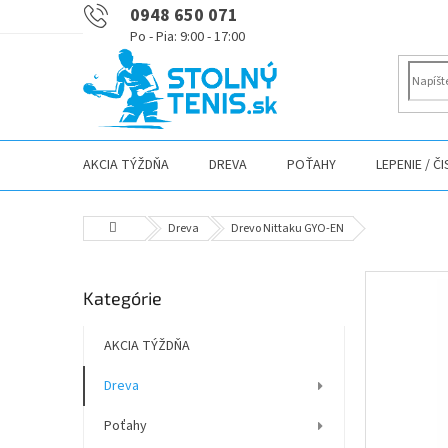
Prejsť
0948 650 071
na
obsah
AKCIA TÝŽDŇA
DREVA
POŤAHY
LEPENIE / Č
Domov
Dreva
Drevo Nittaku GYO-EN
B
Preskočiť
Kategórie
o
kategórie
č
n
AKCIA TÝŽDŇA
ý
Dreva
p
a
Poťahy
n