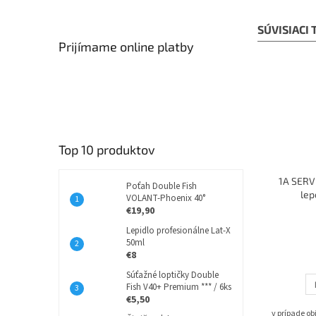
SÚVISIACI
Prijímame online platby
Top 10 produktov
1A SERVI
Poťah Double Fish
lep
VOLANT-Phoenix 40°
€19,90
Lepidlo profesionálne Lat-X
50ml
€8
Súťažné loptičky Double
Fish V40+ Premium *** / 6ks
€5,50
v prípade o