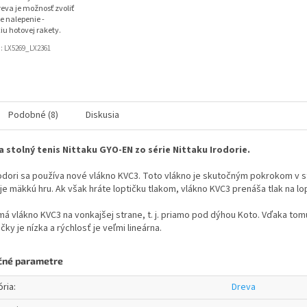
eva je možnosť zvoliť
e nalepenie -
iu hotovej rakety.
d:
LX5269_LX2361
Podobné (8)
Diskusia
a stolný tenis Nittaku GYO-EN zo série Nittaku Irodorie.
Irodori sa používa nové vlákno KVC3. Toto vlákno je skutočným pokrokom v s
e mäkkú hru. Ak však hráte loptičku tlakom, vlákno KVC3 prenáša tlak na lo
á vlákno KVC3 na vonkajšej strane, t. j. priamo pod dýhou Koto. Vďaka tom
ičky je nízka a rýchlosť je veľmi lineárna.
čné parametre
ória
:
Dreva