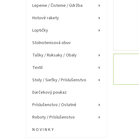
e
Lepenie / Čistenie / Údržba
l
Hotové rakety
Loptičky
Stolnotenisová obuv
Tašky / Ruksaky / Obaly
Textil
Stoly / Sieťky / Príslušenstvo
Darčekový poukaz
Príslušenstvo / Ostatné
Roboty / Príslušenstvo
N O V I N K Y