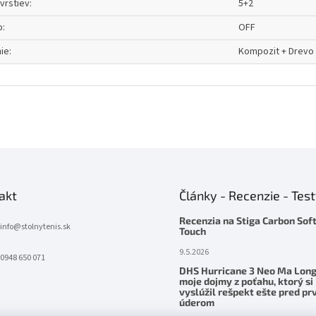
vrstiev
:
5+2
o
:
OFF
ie
:
Kompozit + Drevo
akt
Články - Recenzie - Tes
Recenzia na Stiga Carbon Sof
info
@
stolnytenis.sk
Touch
9.5.2026
0948 650 071
DHS Hurricane 3 Neo Ma Long
moje dojmy z poťahu, ktorý si
vyslúžil rešpekt ešte pred p
úderom