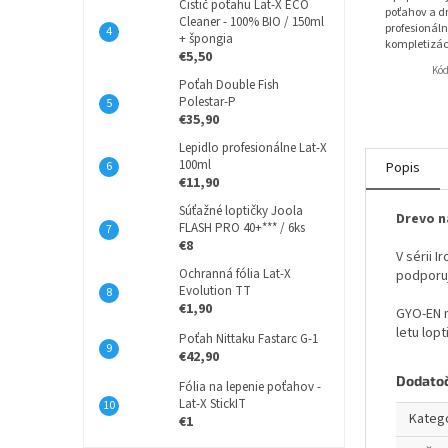
Čistič poťahu Lat-X ECO
poťahov a dr
Cleaner - 100% BIO / 150ml
profesionáln
+ špongia
kompletizác
€5,50
Kó
Poťah Double Fish
Polestar-P
€35,90
Lepidlo profesionálne Lat-X
100ml
Popis
€11,90
Súťažné loptičky Joola
Drevo n
FLASH PRO 40+*** / 6ks
€8
V sérii 
Ochranná fólia Lat-X
podporuj
Evolution TT
€1,90
GYO-EN m
letu lopt
Poťah Nittaku Fastarc G-1
€42,90
Dodato
Fólia na lepenie poťahov -
Lat-X StickIT
Kateg
€1