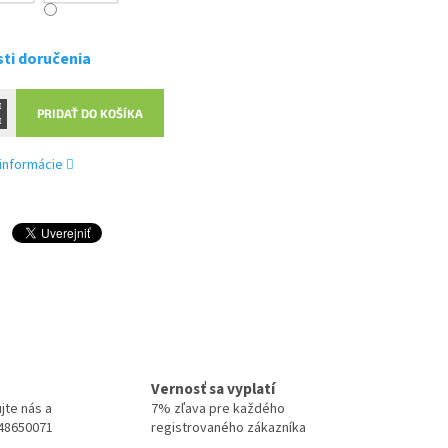
ti doručenia
PRIDAŤ DO KOŠÍKA
 informácie
Vernosť sa vyplatí
jte nás a
7% zľava pre každého
948650071
registrovaného zákazníka