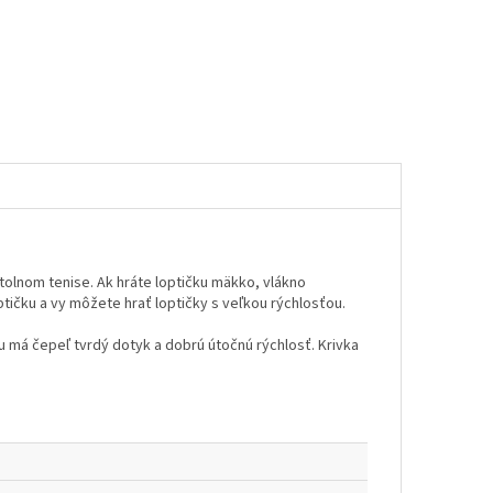
tolnom tenise. Ak hráte loptičku mäkko, vlákno
ptičku a vy môžete hrať loptičky s veľkou rýchlosťou.
u má čepeľ tvrdý dotyk a dobrú útočnú rýchlosť. Krivka