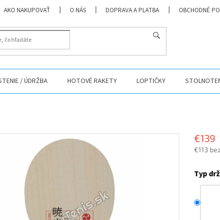
AKO NAKUPOVAŤ
O NÁS
DOPRAVA A PLATBA
OBCHODNÉ PO
HĽADAŤ
ISTENIE / ÚDRŽBA
HOTOVÉ RAKETY
LOPTIČKY
STOLNOTEN
€139
€113 be
Jednotk
cena:
Typ dr