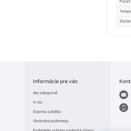
Počet 
Temp
Zložen
Z
á
p
Informácie pre vás
Kont
ä
t
Ako nakupovať
i
e
O nás
Doprava a platba
Obchodné podmienky
Podmienky ochrany osobných údajov