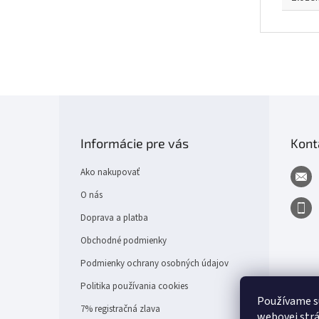
Z
á
p
Informácie pre vás
Kont
ä
t
Ako nakupovať
i
e
O nás
Doprava a platba
Obchodné podmienky
Podmienky ochrany osobných údajov
Politika používania cookies
Používame s
7% registračná zlava
webovej strá