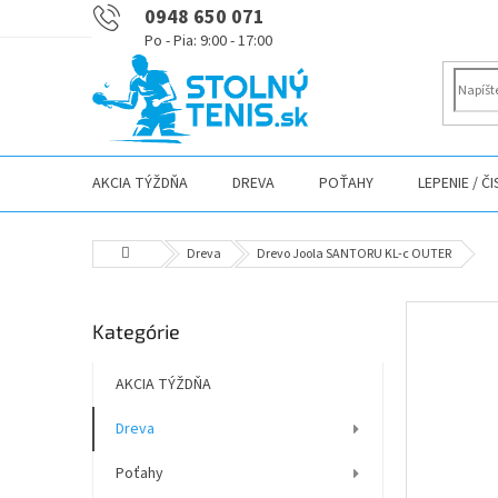
Prejsť
0948 650 071
na
obsah
AKCIA TÝŽDŇA
DREVA
POŤAHY
LEPENIE / Č
Domov
Dreva
Drevo Joola SANTORU KL-c OUTER
B
Preskočiť
Kategórie
o
kategórie
č
n
AKCIA TÝŽDŇA
ý
Dreva
p
a
Poťahy
n