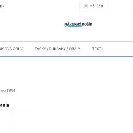
Môj účet
DMIENKY
PODMIENKY OCHRANY OSOBNÝCH ÚDAJOV
POLITIKA POU
NÁKUPNÝ KOŠÍK
0 položiek
ISOVÁ OBUV
TAŠKY / RUKSAKY / OBALY
TEXTIL
STOLY / 
 bez DPH
ová
žania