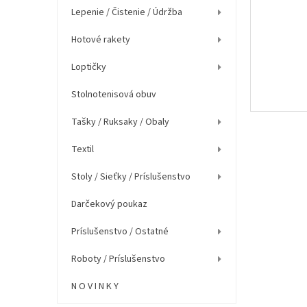
e
Lepenie / Čistenie / Údržba
l
Hotové rakety
Loptičky
Stolnotenisová obuv
Tašky / Ruksaky / Obaly
Textil
Stoly / Sieťky / Príslušenstvo
Darčekový poukaz
Príslušenstvo / Ostatné
Roboty / Príslušenstvo
N O V I N K Y