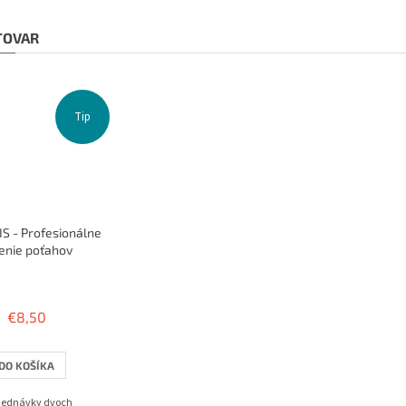
 TOVAR
Tip
S - Profesionálne
enie poťahov
Priemerné
hodnotenie
produktu
€8,50
je
3,8
z
DO KOŠÍKA
5
hviezdičiek.
bjednávky dvoch