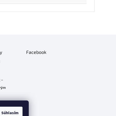
ty
Facebook
t
 –
rvým
C 5.7
Súhlasím