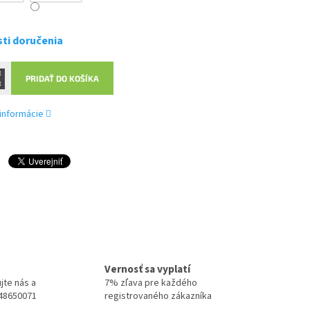
ti doručenia
PRIDAŤ DO KOŠÍKA
 informácie
Vernosť sa vyplatí
jte nás a
7% zľava pre každého
948650071
registrovaného zákazníka