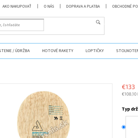
AKO NAKUPOVAŤ
O NÁS
DOPRAVA A PLATBA
OBCHODNÉ PO
HĽADAŤ
ISTENIE / ÚDRŽBA
HOTOVÉ RAKETY
LOPTIČKY
STOLNOTEN
€133
€108,10
Jednotk
cena:
Typ dr