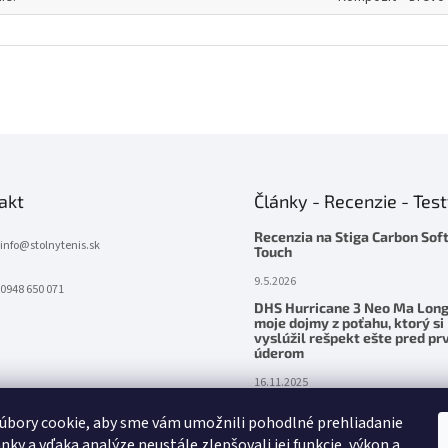
akt
Články - Recenzie - Tes
Recenzia na Stiga Carbon Sof
info
@
stolnytenis.sk
Touch
9.5.2026
0948 650 071
DHS Hurricane 3 Neo Ma Long
moje dojmy z poťahu, ktorý si
vyslúžil rešpekt ešte pred p
úderom
16.11.2025
Palatinus Handmade ZENITH Z
úbory cookie, aby sme vám umožnili pohodlné prehliadanie
– precítená sila v ruke
nky a vďaka analýze neustále zlepšovali jej funkcie, výkon a