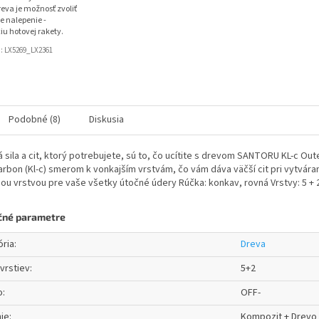
eva je možnosť zvoliť
e nalepenie -
iu hotovej rakety.
d:
LX5269_LX2361
Podobné (8)
Diskusia
 sila a cit, ktorý potrebujete, sú to, čo ucítite s drevom SANTORU KL-c O
arbon (Kl-c) smerom k vonkajším vrstvám, čo vám dáva väčší cit pri vytváraní
ou vrstvou pre vaše všetky útočné údery Rúčka: konkav, rovná Vrstvy: 5 + 2 
čné parametre
ória
:
Dreva
vrstiev
:
5+2
o
:
OFF-
ie
:
Kompozit + Drevo