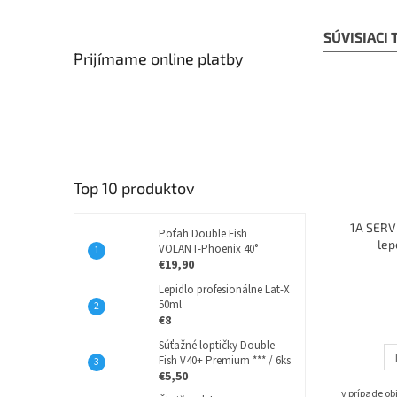
SÚVISIACI
Prijímame online platby
Top 10 produktov
1A SERVI
Poťah Double Fish
lep
VOLANT-Phoenix 40°
€19,90
Lepidlo profesionálne Lat-X
50ml
€8
Súťažné loptičky Double
Fish V40+ Premium *** / 6ks
€5,50
v prípade o