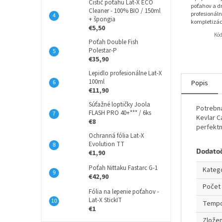
Čistič poťahu Lat-X ECO
poťahov a dr
Cleaner - 100% BIO / 150ml
profesionáln
+ špongia
kompletizác
€5,50
Kó
Poťah Double Fish
Polestar-P
€35,90
Lepidlo profesionálne Lat-X
100ml
Popis
€11,90
Súťažné loptičky Joola
Potrebná
FLASH PRO 40+*** / 6ks
Kevlar C
€8
perfektn
Ochranná fólia Lat-X
Evolution TT
Dodato
€1,90
Poťah Nittaku Fastarc G-1
Kateg
€42,90
Počet 
Fólia na lepenie poťahov -
Lat-X StickIT
Temp
€1
Zložen