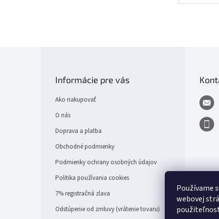
Z
á
p
Informácie pre vás
Kont
ä
t
Ako nakupovať
i
e
O nás
Doprava a platba
Obchodné podmienky
Podmienky ochrany osobných údajov
Politika používania cookies
Používame s
7% registračná zlava
webovej strá
použiteľnos
Odstúpenie od zmluvy (vrátenie tovaru)