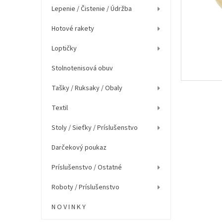
e
Lepenie / Čistenie / Údržba
l
Hotové rakety
Loptičky
Stolnotenisová obuv
Tašky / Ruksaky / Obaly
Textil
Stoly / Sieťky / Príslušenstvo
Darčekový poukaz
Príslušenstvo / Ostatné
Roboty / Príslušenstvo
N O V I N K Y