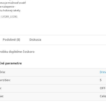
eva je možnosť zvoliť
e nalepenie -
iu hotovej rakety.
d:
LX5269_LX2361
Podobné (8)
Diskusia
ýrobku doplníme čoskoro
čné parametre
ória
:
Dre
vrstiev
:
5
o
:
OFF
ie
:
Cel