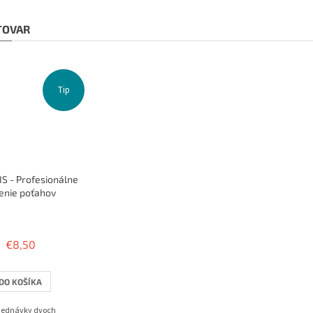
 TOVAR
Tip
S - Profesionálne
enie poťahov
Priemerné
hodnotenie
produktu
€8,50
je
3,8
z
DO KOŠÍKA
5
hviezdičiek.
bjednávky dvoch