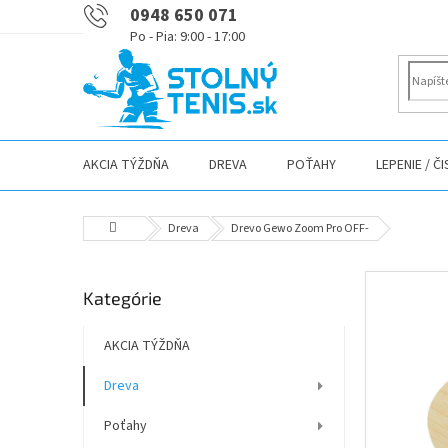
Prejsť
0948 650 071
na
obsah
AKCIA TÝŽDŇA
DREVA
POŤAHY
LEPENIE / Č
Domov
Dreva
Drevo Gewo Zoom Pro OFF-
B
Preskočiť
Kategórie
o
kategórie
č
n
AKCIA TÝŽDŇA
ý
Dreva
p
a
Poťahy
n