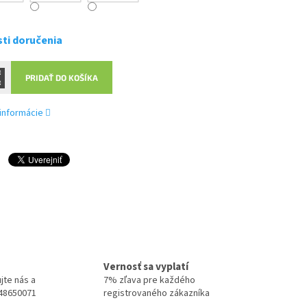
ti doručenia
PRIDAŤ DO KOŠÍKA
 informácie
Vernosť sa vyplatí
jte nás a
7% zľava pre každého
948650071
registrovaného zákazníka