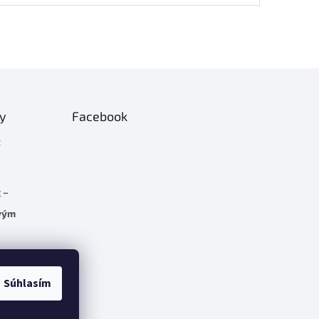
ty
Facebook
t
 –
rvým
C 5.7
Súhlasím