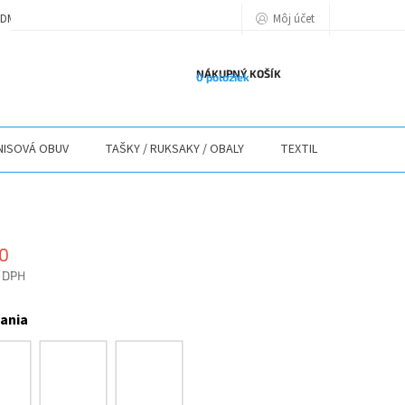
Môj účet
DMIENKY
PODMIENKY OCHRANY OSOBNÝCH ÚDAJOV
POLITIKA POU
NÁKUPNÝ KOŠÍK
0 položiek
ISOVÁ OBUV
TAŠKY / RUKSAKY / OBALY
TEXTIL
STOLY / 
0
 DPH
ová
žania