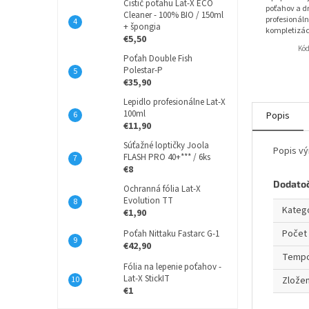
Čistič poťahu Lat-X ECO
poťahov a dr
Cleaner - 100% BIO / 150ml
profesionáln
+ špongia
kompletizác
€5,50
Kó
Poťah Double Fish
Polestar-P
€35,90
Lepidlo profesionálne Lat-X
100ml
Popis
€11,90
Súťažné loptičky Joola
Popis v
FLASH PRO 40+*** / 6ks
€8
Dodato
Ochranná fólia Lat-X
Evolution TT
Kateg
€1,90
Počet 
Poťah Nittaku Fastarc G-1
€42,90
Temp
Fólia na lepenie poťahov -
Lat-X StickIT
Zložen
€1