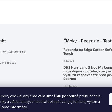
akt
Články - Recenzie - Tes
Recenzia na Stiga Carbon Sof
info
@
stolnytenis.sk
Touch
9.5.2026
0948 650 071
DHS Hurricane 3 Neo Ma Long
moje dojmy z poťahu, ktorý si
vyslúžil rešpekt ešte pred p
úderom
16.11.2025
Palatinus Handmade ZENITH Z
úbory cookie, aby sme vám umožnili pohodlné prehliadanie
– precítená sila v ruke
nky a vďaka analýze neustále zlepšovali jej funkcie, výkon a
24.5.2025
ť.
Viac informácií