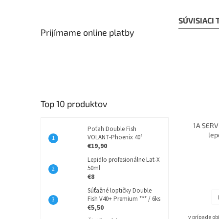
SÚVISIACI
Prijímame online platby
Top 10 produktov
1A SERVI
Poťah Double Fish
lep
VOLANT-Phoenix 40°
€19,90
Lepidlo profesionálne Lat-X
50ml
€8
Súťažné loptičky Double
Fish V40+ Premium *** / 6ks
€5,50
v prípade o