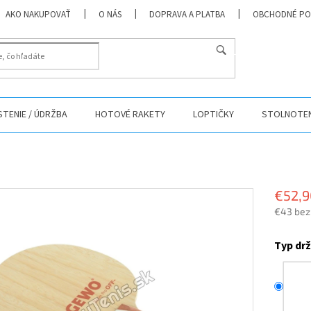
AKO NAKUPOVAŤ
O NÁS
DOPRAVA A PLATBA
OBCHODNÉ PO
HĽADAŤ
ISTENIE / ÚDRŽBA
HOTOVÉ RAKETY
LOPTIČKY
STOLNOTEN
€52,9
€43 bez
Jednotk
cena:
Typ dr