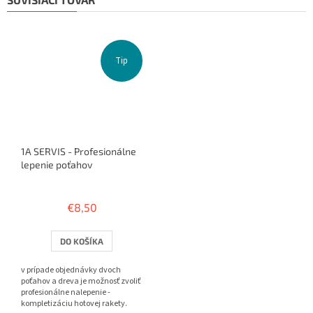
Tip
1A SERVIS - Profesionálne
lepenie poťahov
Priemerné
hodnotenie
€8,50
produktu
je
3,8
DO KOŠÍKA
z
5
v prípade objednávky dvoch
hviezdičiek.
poťahov a dreva je možnosť zvoliť
profesionálne nalepenie -
kompletizáciu hotovej rakety.