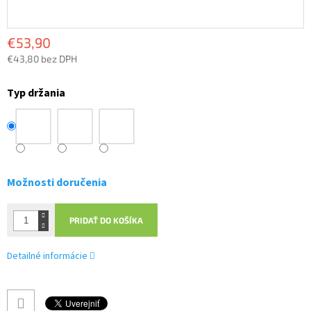
€53,90
€43,80 bez DPH
Jednotková
cena:
Typ držania
Možnosti doručenia
PRIDAŤ DO KOŠÍKA
Detailné informácie