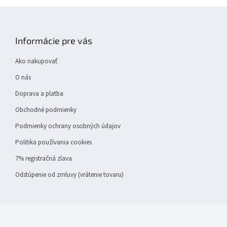
Z
á
p
Informácie pre vás
ä
t
Ako nakupovať
i
e
O nás
Doprava a platba
Obchodné podmienky
Podmienky ochrany osobných údajov
Politika používania cookies
7% registračná zlava
Odstúpenie od zmluvy (vrátenie tovaru)