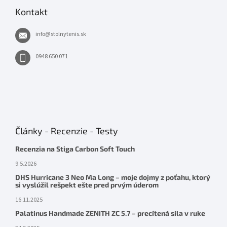
Kontakt
info
@
stolnytenis.sk
0948 650 071
Články - Recenzie - Testy
Recenzia na Stiga Carbon Soft Touch
9.5.2026
DHS Hurricane 3 Neo Ma Long – moje dojmy z poťahu, ktorý
si vyslúžil rešpekt ešte pred prvým úderom
16.11.2025
Palatinus Handmade ZENITH ZC 5.7 – precítená sila v ruke