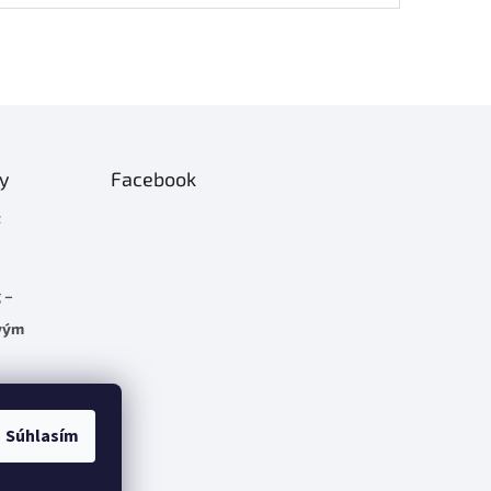
ty
Facebook
t
 –
rvým
C 5.7
Súhlasím