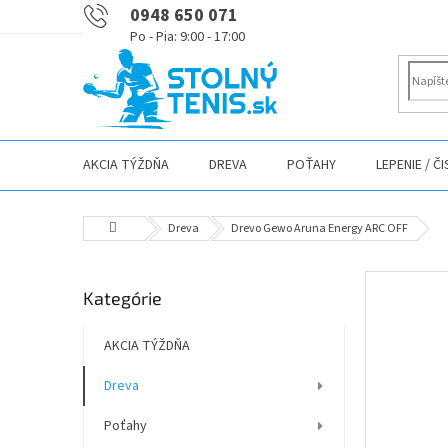
Prejsť
0948 650 071
na
obsah
AKCIA TÝŽDŇA
DREVA
POŤAHY
LEPENIE / Č
Domov
Dreva
Drevo Gewo Aruna Energy ARC OFF
B
Preskočiť
Kategórie
o
kategórie
č
n
AKCIA TÝŽDŇA
ý
Dreva
p
a
Poťahy
n