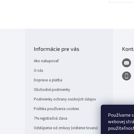
Z
á
p
Informácie pre vás
Kont
ä
t
Ako nakupovať
i
e
O nás
Doprava a platba
Obchodné podmienky
Podmienky ochrany osobných údajov
Politika používania cookies
Používame s
7% registračná zlava
webovej strá
použiteľnos
Odstúpenie od zmluvy (vrátenie tovaru)