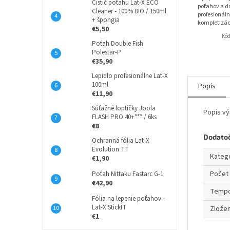
Čistič poťahu Lat-X ECO
poťahov a dr
Cleaner - 100% BIO / 150ml
profesionáln
+ špongia
kompletizác
€5,50
Kó
Poťah Double Fish
Polestar-P
€35,90
Lepidlo profesionálne Lat-X
100ml
Popis
€11,90
Súťažné loptičky Joola
Popis v
FLASH PRO 40+*** / 6ks
€8
Dodato
Ochranná fólia Lat-X
Evolution TT
Kateg
€1,90
Počet 
Poťah Nittaku Fastarc G-1
€42,90
Temp
Fólia na lepenie poťahov -
Lat-X StickIT
Zložen
€1