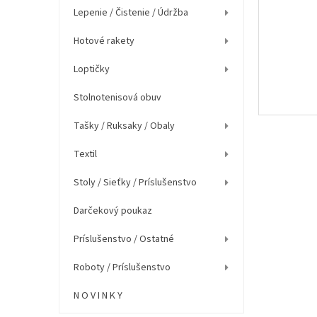
e
Lepenie / Čistenie / Údržba
l
Hotové rakety
Loptičky
Stolnotenisová obuv
Tašky / Ruksaky / Obaly
Textil
Stoly / Sieťky / Príslušenstvo
Darčekový poukaz
Príslušenstvo / Ostatné
Roboty / Príslušenstvo
N O V I N K Y