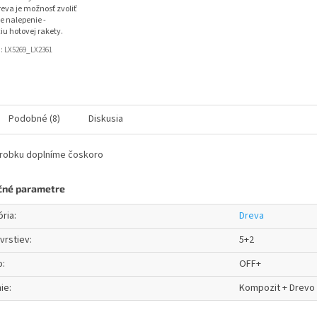
eva je možnosť zvoliť
e nalepenie -
iu hotovej rakety.
d:
LX5269_LX2361
Podobné (8)
Diskusia
ýrobku doplníme čoskoro
čné parametre
ória
:
Dreva
vrstiev
:
5+2
o
:
OFF+
ie
:
Kompozit + Drevo