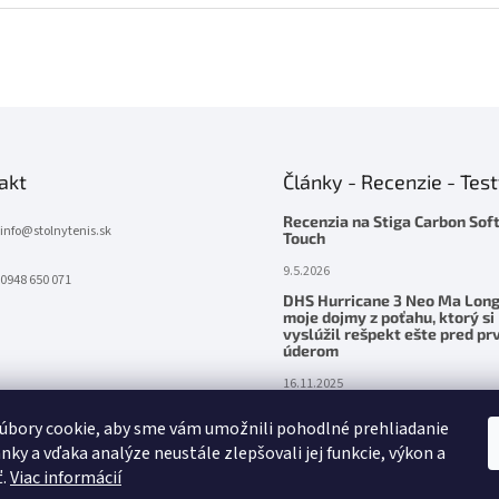
akt
Články - Recenzie - Tes
Recenzia na Stiga Carbon Sof
info
@
stolnytenis.sk
Touch
9.5.2026
0948 650 071
DHS Hurricane 3 Neo Ma Long
moje dojmy z poťahu, ktorý si
vyslúžil rešpekt ešte pred p
úderom
16.11.2025
Palatinus Handmade ZENITH Z
úbory cookie, aby sme vám umožnili pohodlné prehliadanie
– precítená sila v ruke
nky a vďaka analýze neustále zlepšovali jej funkcie, výkon a
24.5.2025
ť.
Viac informácií