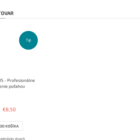
 TOVAR
Tip
S - Profesionálne
enie poťahov
Priemerné
hodnotenie
produktu
€8,50
je
3,8
z
DO KOŠÍKA
5
hviezdičiek.
bjednávky dvoch