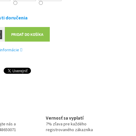
ti doručenia
PRIDAŤ DO KOŠÍKA
 informácie
Vernosť sa vyplatí
jte nás a
7% zľava pre každého
948650071
registrovaného zákazníka