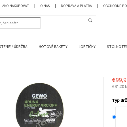
AKO NAKUPOVAŤ
O NÁS
DOPRAVA A PLATBA
OBCHODNÉ PO
HĽADAŤ
ISTENIE / ÚDRŽBA
HOTOVÉ RAKETY
LOPTIČKY
STOLNOTEN
€99,9
€81,20 
Jednotk
cena:
Typ dr