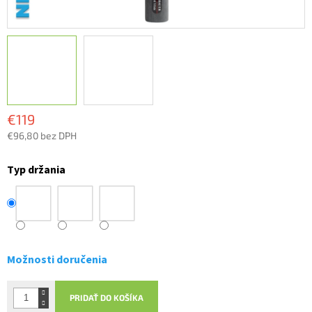
€119
€96,80 bez DPH
Jednotková
cena:
Typ držania
Možnosti doručenia
PRIDAŤ DO KOŠÍKA