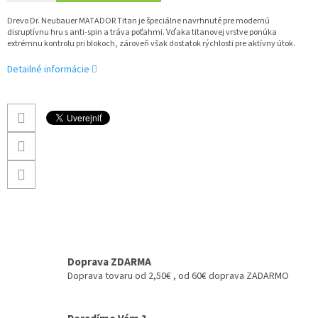
Drevo Dr. Neubauer MATADOR Titan je špeciálne navrhnuté pre modernú
disruptívnu hru s anti-spin a tráva poťahmi. Vďaka titanovej vrstve ponúka
extrémnu kontrolu pri blokoch, zároveň však dostatok rýchlosti pre aktívny útok.
Detailné informácie
Doprava ZDARMA
Doprava tovaru od 2,50€ , od 60€ doprava ZADARMO