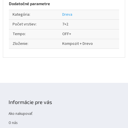
Dodatočné parametre
Kategória
:
Dreva
Počet vrstiev
:
7+2
Tempo
:
OFF+
Zloženie
:
Kompozit + Drevo
Z
á
p
Informácie pre vás
ä
t
Ako nakupovať
i
e
O nás