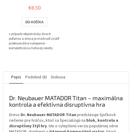
hodnotenie
€8,50
produktu
je
3,8
DO KOŠÍKA
z
5
v prípade objednávky dvoch
hviezdičiek.
poťahov a dreva je možnosť zvoliť
profesionálne nalepenie -
kompletizáciu hotovej rakety.
Popis
Podobné (8)
Diskusia
Dr. Neubauer MATADOR Titan – maximálna
kontrola a efektívna disruptívna hra
Drevo
Dr. Neubauer MATADOR Titan
predstavuje špičkové
riešenie pre hráčov, ktorí sa špecializujú na
blok, kontrolu a
disruptívny štýl hry
. Ide o vylepšenú verziu populárnej série
MATADOR, doplnenú o
titanovú kompozitnú vrstvu
, ktorá