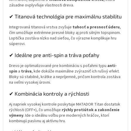
zásadne ovplyvňuje vlastnosti dreva.
✔ Titanová technológia pre maximálnu stabilitu
Integrovaná titanová vrstva zvyšuje
tuhosť a presnosť úderu
,
čím umožňuje extrémne presné bloky aj proti silným topspinom.
Loptička zostáva nízko nad sieťou, čo výrazne komplikuje hru
súperovi.
✔ Ideálne pre anti-spin a tráva poťahy
Drevo je optimalizované pre kombináciu s poťahmi typu
anti-
spin
a
tráva
, kde dokáže maximálne zvýrazniť ich rušivý efekt.
Bloky sú stabilné, krátke a nepríjemné, pričom kontrola zostáva
na veľmi vysokej úrovni.
✔ Kombinácia kontroly a rýchlosti
Aj napriek vysokej kontrole poskytuje MATADOR Titan dostatok
rýchlosti (OFF+), čo umožňuje
rýchly protiútok a zakončenie
výmeny
. Ide o ideálnu voľbu pre moderných hráčov, ktorí
kombinujú pasívnu aj aktívnu hru.