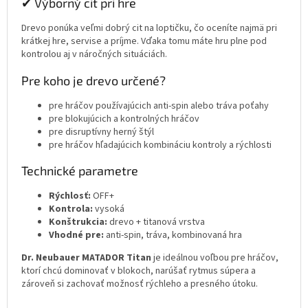
✔ Výborný cit pri hre
Drevo ponúka veľmi dobrý cit na loptičku, čo oceníte najmä pri
krátkej hre, servise a príjme. Vďaka tomu máte hru plne pod
kontrolou aj v náročných situáciách.
Pre koho je drevo určené?
pre hráčov používajúcich anti-spin alebo tráva poťahy
pre blokujúcich a kontrolných hráčov
pre disruptívny herný štýl
pre hráčov hľadajúcich kombináciu kontroly a rýchlosti
Technické parametre
Rýchlosť:
OFF+
Kontrola:
vysoká
Konštrukcia:
drevo + titanová vrstva
Vhodné pre:
anti-spin, tráva, kombinovaná hra
Dr. Neubauer MATADOR Titan
je ideálnou voľbou pre hráčov,
ktorí chcú dominovať v blokoch, narúšať rytmus súpera a
zároveň si zachovať možnosť rýchleho a presného útoku.