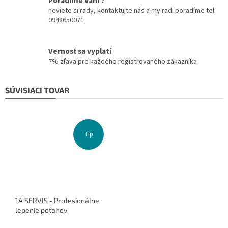
Poradíme Vám ?
neviete si rady, kontaktujte nás a my radi poradíme tel:
0948650071
Vernosť sa vyplatí
7% zľava pre každého registrovaného zákazníka
SÚVISIACI TOVAR
Tip
1A SERVIS - Profesionálne
lepenie poťahov
Priemerné