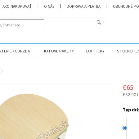
AKO NAKUPOVAŤ
O NÁS
DOPRAVA A PLATBA
OBCHODNÉ PO
HĽADAŤ
ISTENIE / ÚDRŽBA
HOTOVÉ RAKETY
LOPTIČKY
STOLNOTEN
€65
€52,90 
Jednotk
cena:
Typ dr