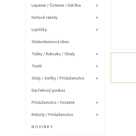
e
Lepenie / Čistenie / Údržba
l
Hotové rakety
Loptičky
Stolnotenisová obuv
Tašky / Ruksaky / Obaly
Textil
Stoly / Sieťky / Príslušenstvo
Darčekový poukaz
Príslušenstvo / Ostatné
Roboty / Príslušenstvo
N O V I N K Y