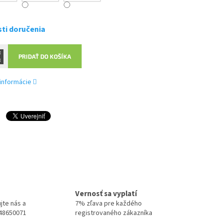
ti doručenia
PRIDAŤ DO KOŠÍKA
 informácie
Vernosť sa vyplatí
jte nás a
7% zľava pre každého
948650071
registrovaného zákazníka