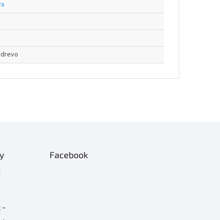
va
odrevo
ty
Facebook
t
 –