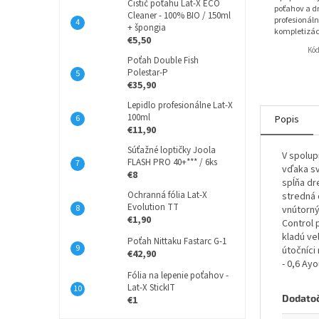
Čistič poťahu Lat-X ECO
poťahov a dr
Cleaner - 100% BIO / 150ml
profesionáln
+ špongia
kompletizác
€5,50
Kó
Poťah Double Fish
Polestar-P
€35,90
Lepidlo profesionálne Lat-X
100ml
Popis
€11,90
Súťažné loptičky Joola
V spolup
FLASH PRO 40+*** / 6ks
vďaka sv
€8
spĺňa dr
Ochranná fólia Lat-X
stredná 
Evolution TT
vnútorn
€1,90
Control 
kladú ve
Poťah Nittaku Fastarc G-1
útočníci
€42,90
- 0,6 Ayo
Fólia na lepenie poťahov -
Lat-X StickIT
Dodato
€1