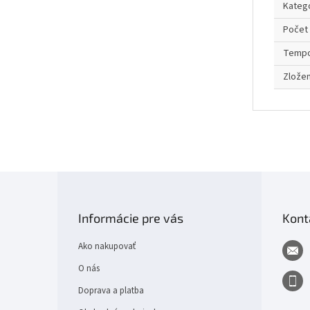
Kateg
Počet 
Temp
Zložen
Z
á
p
Informácie pre vás
Kont
ä
t
Ako nakupovať
i
e
O nás
Doprava a platba