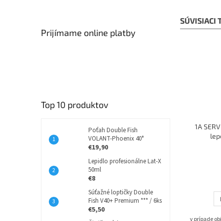
SÚVISIACI
Prijímame online platby
Top 10 produktov
1A SERVI
Poťah Double Fish
lep
VOLANT-Phoenix 40°
€19,90
Lepidlo profesionálne Lat-X
50ml
€8
Súťažné loptičky Double
Fish V40+ Premium *** / 6ks
€5,50
v prípade o