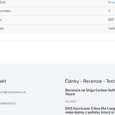
ória
:
Dre
vrstiev
:
7
o
:
DEF
ie
:
Cel
akt
Články - Recenzie - Tes
Recenzia na Stiga Carbon Sof
info
@
stolnytenis.sk
Touch
9.5.2026
0948 650 071
DHS Hurricane 3 Neo Ma Long
moje dojmy z poťahu, ktorý si