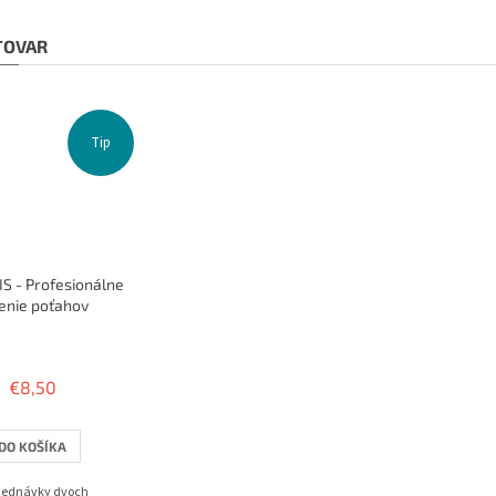
 TOVAR
Tip
S - Profesionálne
enie poťahov
Priemerné
hodnotenie
produktu
€8,50
je
3,8
z
DO KOŠÍKA
5
hviezdičiek.
bjednávky dvoch