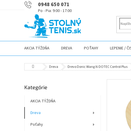
Prejsť
0948 650 071
na
obsah
AKCIA TÝŽDŇA
DREVA
POŤAHY
LEPENIE / Č
Domov
Dreva
Drevo Donic Wang Xi DOTEC Control Plus
B
Preskočiť
Kategórie
o
kategórie
č
n
AKCIA TÝŽDŇA
ý
Dreva
p
a
Poťahy
n