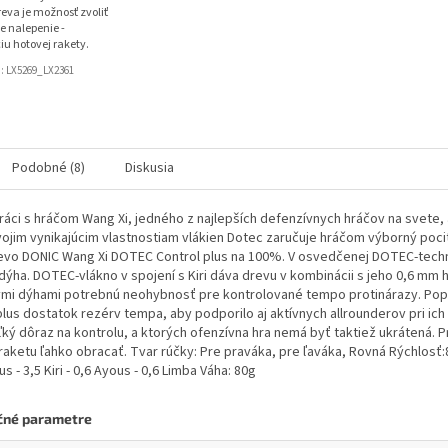
eva je možnosť zvoliť
e nalepenie -
iu hotovej rakety.
d:
LX5269_LX2361
Podobné (8)
Diskusia
ráci s hráčom Wang Xi, jedného z najlepších defenzívnych hráčov na svete, 
ojim vynikajúcim vlastnostiam vlákien Dotec zaručuje hráčom výborný pocit
evo DONIC Wang Xi DOTEC Control plus na 100%. V osvedčenej DOTEC-techno
dýha. DOTEC-vlákno v spojení s Kiri dáva drevu v kombinácii s jeho 0,6 mm
ými dýhami potrebnú neohybnosť pre kontrolované tempo protinárazy. Po
plus dostatok rezérv tempa, aby podporilo aj aktívnych allrounderov pri ich
ľký dôraz na kontrolu, a ktorých ofenzívna hra nemá byť taktiež ukrátená.
 raketu ľahko obracať. Tvar rúčky: Pre praváka, pre ľaváka, Rovná Rýchlosť:
us - 3,5 Kiri - 0,6 Ayous - 0,6 Limba Váha: 80g
čné parametre