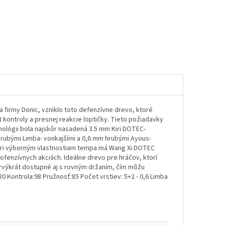
a firmy Donic, vzniklo toto defenzívne drevo, ktoré
 kontroly a presnej reakcie loptičky. Tieto požiadavky
lógii bola najskôr nasadená 3.5 mm Kiri DOTEC-
 hrubými Limba- vonkajšími a 0,6 mm hrubými Ayous-
pri výborným vlastnostiam tempa má Wang Xi DOTEC
 ofenzívnych akciách. Ideálne drevo pre hráčov, ktorí
 Prvýkrát dostupné aj s rovným držaním, čím môžu
80 Kontrola:98 Pružnosť:85 Počet vrstiev: 5+2 - 0,6 Limba