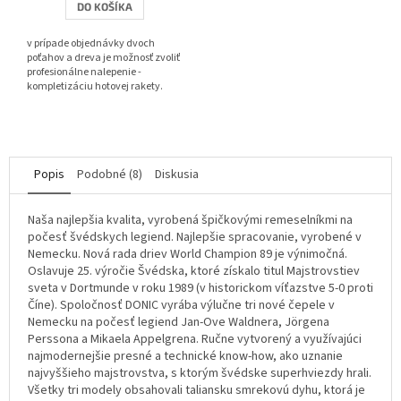
DO KOŠÍKA
z
5
v prípade objednávky dvoch
hviezdičiek.
poťahov a dreva je možnosť zvoliť
profesionálne nalepenie -
kompletizáciu hotovej rakety.
Popis
Podobné (8)
Diskusia
Naša najlepšia kvalita, vyrobená špičkovými remeselníkmi na
počesť švédskych legiend. Najlepšie spracovanie, vyrobené v
Nemecku. Nová rada driev World Champion 89 je výnimočná.
Oslavuje 25. výročie Švédska, ktoré získalo titul Majstrovstiev
sveta v Dortmunde v roku 1989 (v historickom víťazstve 5-0 proti
Číne). Spoločnosť DONIC vyrába výlučne tri nové čepele v
Nemecku na počesť legiend Jan-Ove Waldnera, Jörgena
Perssona a Mikaela Appelgrena. Ručne vytvorený a využívajúci
najmodernejšie presné a technické know-how, ako uznanie
najvyššieho majstrovstva, s ktorým švédske superhviezdy hrali.
Všetky tri modely obsahovali taliansku smrekovú dyhu, ktorá je