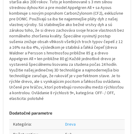
staršia ako 200 rokov. Toto je kombinované s 3 mm silnou
strednou dyhou Kiri a pre model Appelgren All + sa Ayous
kombinuje s novým popruhom CarbonZylonom (CF2), exkluzívne
pre DONIC. Používajú sa iba tie najjemnejšie pláty dyh z našej
vlastnej výroby. Sú stabilnejšie ako bežné vrstvy dyh a sú
zárukou toho, že si drevo zachováva svoje hracie vlastnosti bez
normálneho zhoršenia kvality. Špeciálne vyvinutý postup
sušenia znižuje obsah vlhkosti všetkých troch typov čepelí z 12
a 16% na iba 4%, výsledkom je stabilná a ľahká čepeľ (dreva
Waldner a Persson s hmotnosťou približne 85 g a drevo
Appelgren All + len približne 80 g) Každé jednotlivé drevo je
vystavená špeciálnemu lisovaniu za studena počas 24 hodín.
Využitie našej jedinečnej 3D technológie a najmodernejšia bio
technológie zaručuje, že rukoväť je v perfektnom stave. Je to
rýchle drevo, ale s vynikajúcim pocitom a ľahkosťou ovládania.
Určené pre hráčov, ktorí potrebujú rovnováhu medzi rýchlosťou
a kontrolou. Ovládanie 8 rýchlosti 9+, kategória: OFF- / OFF,
elasticita: polotuhé
Dodatočné parametre
Kategória
:
Dreva