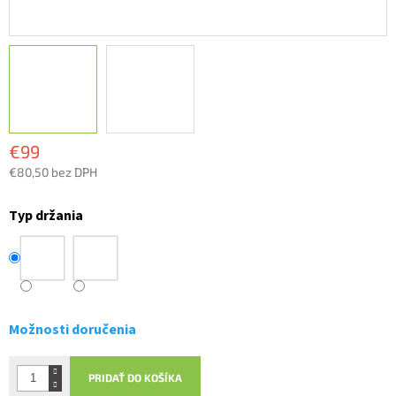
€99
€80,50 bez DPH
Jednotková
cena:
Typ držania
Možnosti doručenia
PRIDAŤ DO KOŠÍKA