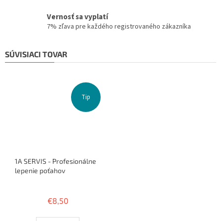
Vernosť sa vyplatí
7% zľava pre každého registrovaného zákazníka
SÚVISIACI TOVAR
Tip
1A SERVIS - Profesionálne
lepenie poťahov
Priemerné
hodnotenie
€8,50
produktu
je
3,8