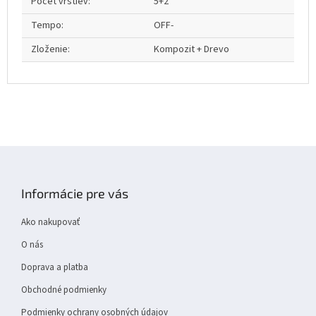
Počet vrstiev
:
5+2
Tempo
:
OFF-
Zloženie
:
Kompozit + Drevo
Z
á
p
Informácie pre vás
ä
t
Ako nakupovať
i
e
O nás
Doprava a platba
Obchodné podmienky
Podmienky ochrany osobných údajov