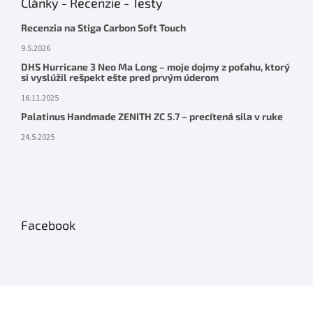
Články - Recenzie - Testy
Recenzia na Stiga Carbon Soft Touch
9.5.2026
DHS Hurricane 3 Neo Ma Long – moje dojmy z poťahu, ktorý
si vyslúžil rešpekt ešte pred prvým úderom
16.11.2025
Palatinus Handmade ZENITH ZC 5.7 – precítená sila v ruke
24.5.2025
Facebook