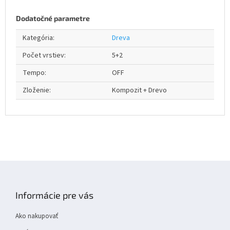
Dodatočné parametre
Kategória
:
Dreva
Počet vrstiev
:
5+2
Tempo
:
OFF
Zloženie
:
Kompozit + Drevo
Z
á
p
Informácie pre vás
ä
t
Ako nakupovať
i