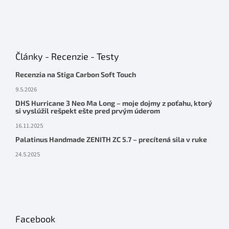
Články - Recenzie - Testy
Recenzia na Stiga Carbon Soft Touch
9.5.2026
DHS Hurricane 3 Neo Ma Long – moje dojmy z poťahu, ktorý
si vyslúžil rešpekt ešte pred prvým úderom
16.11.2025
Palatinus Handmade ZENITH ZC 5.7 – precítená sila v ruke
24.5.2025
Facebook