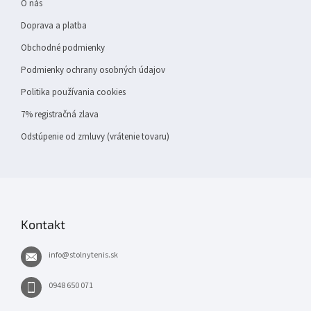
e
O nás
Doprava a platba
Obchodné podmienky
Podmienky ochrany osobných údajov
Politika používania cookies
7% registračná zlava
Odstúpenie od zmluvy (vrátenie tovaru)
Kontakt
info
@
stolnytenis.sk
0948 650 071