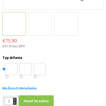
€75,90
€61,70 bez DPH
Jednotková
cena:
Typ držania
Možnosti doručenia
PRIDAŤ DO KOŠÍKA