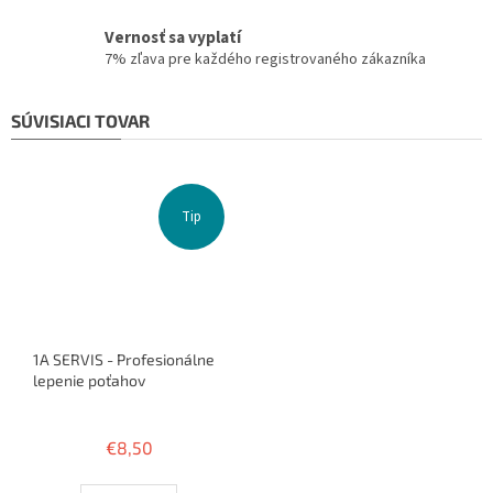
Vernosť sa vyplatí
7% zľava pre každého registrovaného zákazníka
SÚVISIACI TOVAR
Tip
1A SERVIS - Profesionálne
lepenie poťahov
Priemerné
hodnotenie
€8,50
produktu
je
3,8