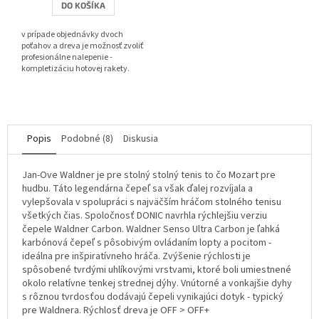
DO KOŠÍKA
z
5
v prípade objednávky dvoch
hviezdičiek.
poťahov a dreva je možnosť zvoliť
profesionálne nalepenie -
kompletizáciu hotovej rakety.
Popis
Podobné (8)
Diskusia
Jan-Ove Waldner je pre stolný stolný tenis to čo Mozart pre
hudbu. Táto legendárna čepeľ sa však ďalej rozvíjala a
vylepšovala v spolupráci s najväčším hráčom stolného tenisu
všetkých čias. Spoločnosť DONIC navrhla rýchlejšiu verziu
čepele Waldner Carbon. Waldner Senso Ultra Carbon je ľahká
karbónová čepeľ s pôsobivým ovládaním lopty a pocitom -
ideálna pre inšpiratívneho hráča. Zvýšenie rýchlosti je
spôsobené tvrdými uhlíkovými vrstvami, ktoré boli umiestnené
okolo relatívne tenkej strednej dýhy. Vnútorné a vonkajšie dyhy
s rôznou tvrdosťou dodávajú čepeli vynikajúci dotyk - typický
pre Waldnera. Rýchlosť dreva je OFF > OFF+