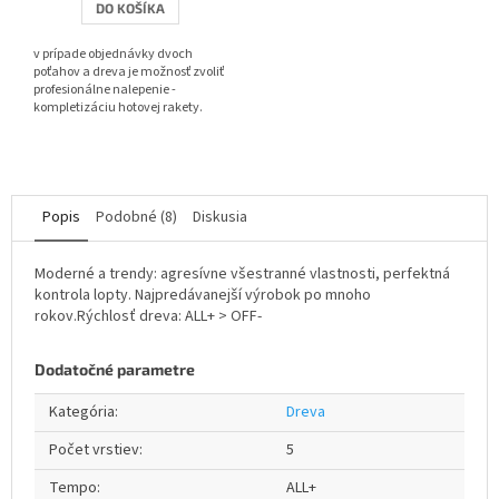
DO KOŠÍKA
z
5
v prípade objednávky dvoch
hviezdičiek.
poťahov a dreva je možnosť zvoliť
profesionálne nalepenie -
kompletizáciu hotovej rakety.
Popis
Podobné (8)
Diskusia
Moderné a trendy: agresívne všestranné vlastnosti, perfektná
kontrola lopty. Najpredávanejší výrobok po mnoho
rokov.Rýchlosť dreva: ALL+ > OFF-
Dodatočné parametre
Kategória
:
Dreva
Počet vrstiev
:
5
Tempo
:
ALL+