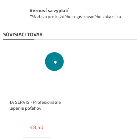
Vernosť sa vyplatí
7% zľava pre každého registrovaného zákazníka
SÚVISIACI TOVAR
Tip
1A SERVIS - Profesionálne
lepenie poťahov
Priemerné
hodnotenie
€8,50
produktu
je
3,8