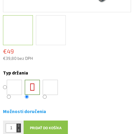
€49
€39,80 bez DPH
Jednotková
cena:
Typ držania
Možnosti doručenia
PRIDAŤ DO KOŠÍKA