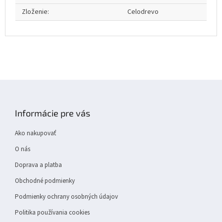
Zloženie
:
Celodrevo
Z
á
p
Informácie pre vás
ä
t
Ako nakupovať
i
e
O nás
Doprava a platba
Obchodné podmienky
Podmienky ochrany osobných údajov
Politika používania cookies