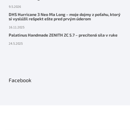
9.5.2026
DHS Hurricane 3 Neo Ma Long – moje dojmy z poťahu, ktorý
si vyslúžil rešpekt ešte pred prvým úderom
16.11.2025
Palatinus Handmade ZENITH ZC 5.7 – precítená sila v ruke
24.5.2025
Facebook