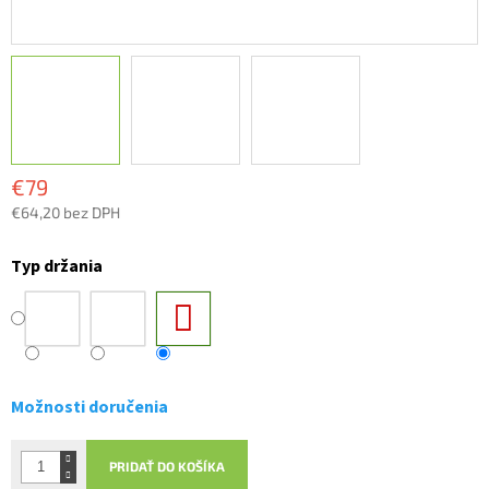
€79
€64,20 bez DPH
Jednotková
cena:
Typ držania
Možnosti doručenia
PRIDAŤ DO KOŠÍKA