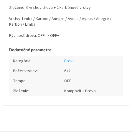
Zloženie: 6 vrstiev dreva + 2 karbónové vrstvy
Vrstvy: Limba / Karbón / Anegre / Ayous / Ayous / Anegre /
Karbón / Limba
Rýchlosť dreva: OFF- > OFF+
Dodatočné parametre
Kategória
:
Dreva
Počet vrstiev
:
6+2
Tempo
:
OFF
Zloženie
:
Kompozit + Drevo