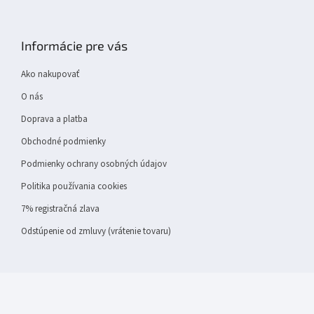
Z
á
p
Informácie pre vás
ä
t
Ako nakupovať
i
e
O nás
Doprava a platba
Obchodné podmienky
Podmienky ochrany osobných údajov
Politika používania cookies
7% registračná zlava
Odstúpenie od zmluvy (vrátenie tovaru)