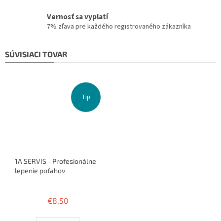
Vernosť sa vyplatí
7% zľava pre každého registrovaného zákazníka
SÚVISIACI TOVAR
Tip
1A SERVIS - Profesionálne
lepenie poťahov
Priemerné
hodnotenie
€8,50
produktu
je
3,8