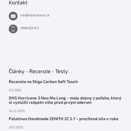
Kontakt
info
@
stolnytenis.sk
0948 650 071
Články - Recenzie - Testy
Recenzia na Stiga Carbon Soft Touch
9.5.2026
DHS Hurricane 3 Neo Ma Long – moje dojmy z poťahu, ktorý
si vyslúžil rešpekt ešte pred prvým úderom
16.11.2025
Palatinus Handmade ZENITH ZC 5.7 – precítená sila v ruke
24.5.2025