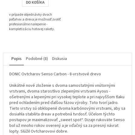
DO KOŠÍKA
z
5
v prípade objednávky dvoch
hviezdičiek.
poťahov a dreva je možnosť zvoliť
profesionálne nalepenie -
kompletizáciu hotovej rakety.
Popis
Podobné (8)
Diskusia
DONIC Ovtcharov Senso Carbon - 8-vrstvové drevo
Unikátné nové zloženie s dvoma samostatnými vnútornými
vrstvami, dvoma starostlivo zlepenými vrstvami Ayous -
ošetrenými a lepenými pri vysokej teplote a pri najvyššom tlaku
pred ochladením pred ďalšou fázou výroby. Toto tvorí jadro.
Tieto vrstvy sú obklopené dvoma karbónovými vrstvami, aby sa
dosiahla stabilita dreav a potrebná tvrdosť. Účelom týchto
postupov je maximalizovať „sweet spot“. Dizajn rukoväte Senso
bol už mnoho rokov overený a je vďačný sa za presný návrat
lopty. Slúžil Ovtcharovovi dobre.