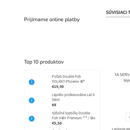
SÚVISIACI
Prijímame online platby
Top 10 produktov
1A SERVI
Poťah Double Fish
lep
VOLANT-Phoenix 40°
€19,90
Lepidlo profesionálne Lat-X
50ml
€8
Súťažné loptičky Double
Fish V40+ Premium *** / 6ks
€5,50
v prípade o