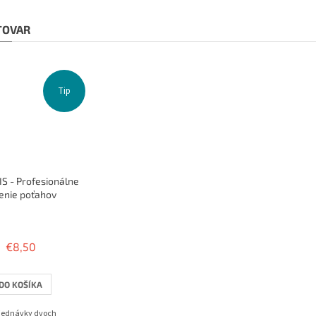
 TOVAR
Tip
S - Profesionálne
enie poťahov
Priemerné
hodnotenie
produktu
€8,50
je
3,8
z
DO KOŠÍKA
5
hviezdičiek.
bjednávky dvoch