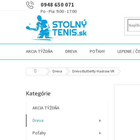
Prejsť
0948 650 071
na
obsah
AKCIA TÝŽDŇA
DREVA
POŤAHY
LEPENIE / Č
Domov
Dreva
Drevo Butterfly Hadraw VR
B
Preskočiť
Kategórie
o
kategórie
č
n
AKCIA TÝŽDŇA
ý
Dreva
p
a
Poťahy
n