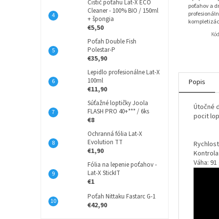
Čistič poťahu Lat-X ECO
poťahov a dr
Cleaner - 100% BIO / 150ml
profesionáln
+ špongia
kompletizác
€5,50
Kó
Poťah Double Fish
Polestar-P
€35,90
Lepidlo profesionálne Lat-X
100ml
Popis
€11,90
Súťažné loptičky Joola
Útočné d
FLASH PRO 40+*** / 6ks
pocit lo
€8
Ochranná fólia Lat-X
Evolution TT
Rychlost
€1,90
Kontrola
Váha: 91
Fólia na lepenie poťahov -
Lat-X StickIT
€1
Poťah Nittaku Fastarc G-1
€42,90