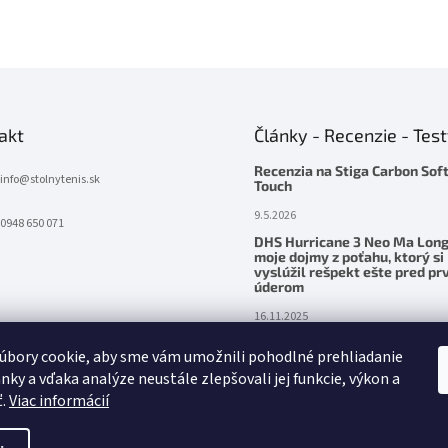
akt
Články - Recenzie - Tes
Recenzia na Stiga Carbon Sof
info
@
stolnytenis.sk
Touch
9.5.2026
0948 650 071
DHS Hurricane 3 Neo Ma Long
moje dojmy z poťahu, ktorý si
vyslúžil rešpekt ešte pred p
úderom
16.11.2025
Palatinus Handmade ZENITH Z
úbory cookie, aby sme vám umožnili pohodlné prehliadanie
– precítená sila v ruke
nky a vďaka analýze neustále zlepšovali jej funkcie, výkon a
24.5.2025
ť.
Viac informácií