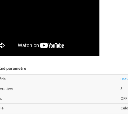
čné parametre
ória
:
Dre
vrstiev
:
5
o
:
OFF
ie
:
Cel