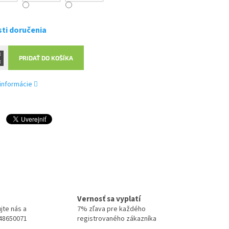
ti doručenia
PRIDAŤ DO KOŠÍKA
 informácie
Vernosť sa vyplatí
jte nás a
7% zľava pre každého
948650071
registrovaného zákazníka