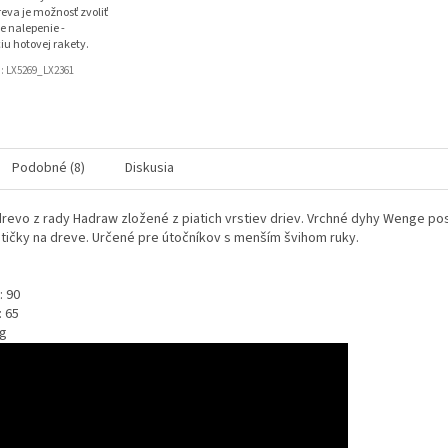
eva je možnosť zvoliť
e nalepenie -
iu hotovej rakety.
d:
LX5269_LX2361
Podobné (8)
Diskusia
revo z rady Hadraw zložené z piatich vrstiev driev. Vrchné dyhy Wenge p
ptičky na dreve. Určené pre útočníkov s menším švihom ruky.
: 90
: 65
 g