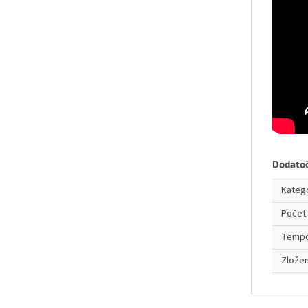
Dodato
Kateg
Počet 
Temp
Zložen