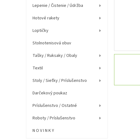
e
Lepenie / Čistenie / Údržba
l
Hotové rakety
Loptičky
Stolnotenisová obuv
Tašky / Ruksaky / Obaly
Textil
Stoly / Sieťky / Príslušenstvo
Darčekový poukaz
Príslušenstvo / Ostatné
Roboty / Príslušenstvo
N O V I N K Y