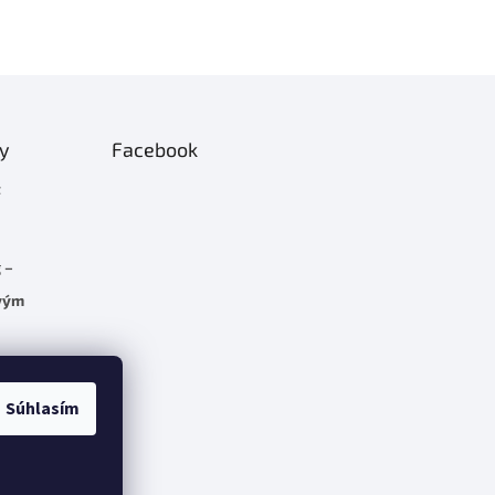
ty
Facebook
t
 –
rvým
C 5.7
Súhlasím