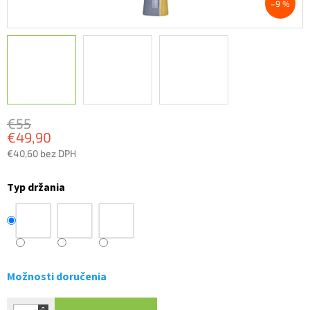
–9 %
€55
€49,90
€40,60 bez DPH
Jednotková
cena:
Typ držania
Možnosti doručenia