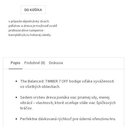
je
3,8
DO KOŠÍKA
z
5
v prípade objednávky dvoch
hviezdičiek.
poťahov a dreva je možnosť zvoliť
profesionálne nalepenie -
kompletizáciu hotovej rakety.
Popis
Podobné (8)
Diskusia
The Balanced: TIMBER 7 OFF boduje vďaka vyváženosti
vo všetkých oblastiach.
Sedem vrstiev dreva ponúka viac priamej sily, menej
vibrácií – vlastnosti, ktoré oceňuje stále viac špičkových
hráčov.
Perfektne dávkovaná rýchlosť pre údernú ofenzívnu hru.