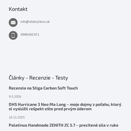
Kontakt
info
@
stolnytenis.sk
0948 650 071
Články - Recenzie - Testy
Recenzia na Stiga Carbon Soft Touch
9.5.2026
DHS Hurricane 3 Neo Ma Long – moje dojmy z poťahu, ktorý
si vyslúžil rešpekt ešte pred prvým úderom
16.11.2025
Palatinus Handmade ZENITH ZC 5.7 – precítená sila v ruke