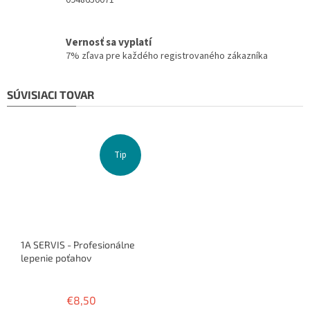
0948650071
Vernosť sa vyplatí
7% zľava pre každého registrovaného zákazníka
SÚVISIACI TOVAR
Tip
1A SERVIS - Profesionálne
lepenie poťahov
Priemerné
hodnotenie
€8,50
produktu