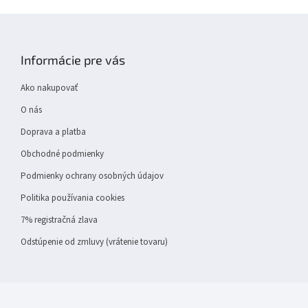
Z
á
p
Informácie pre vás
ä
t
Ako nakupovať
i
e
O nás
Doprava a platba
Obchodné podmienky
Podmienky ochrany osobných údajov
Politika používania cookies
7% registračná zlava
Odstúpenie od zmluvy (vrátenie tovaru)