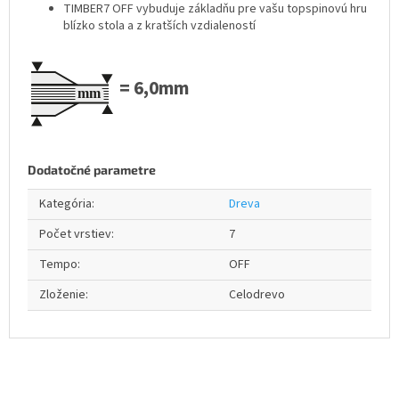
TIMBER7 OFF vybuduje základňu pre vašu topspinovú hru
blízko stola a z kratších vzdialeností
= 6,0mm
Dodatočné parametre
Kategória
:
Dreva
Počet vrstiev
:
7
Tempo
:
OFF
Zloženie
:
Celodrevo