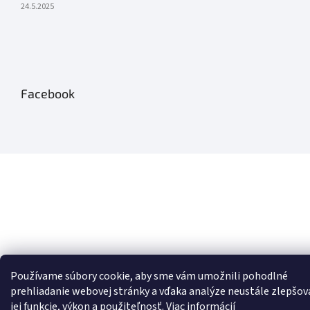
24.5.2025
Facebook
Používame súbory cookie, aby sme vám umožnili pohodlné
prehliadanie webovej stránky a vďaka analýze neustále zlepšov
jej funkcie, výkon a použiteľnosť.
Viac informácií