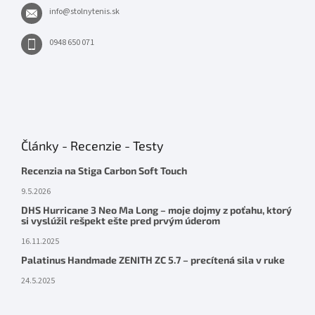
info
@
stolnytenis.sk
0948 650 071
Články - Recenzie - Testy
Recenzia na Stiga Carbon Soft Touch
9.5.2026
DHS Hurricane 3 Neo Ma Long – moje dojmy z poťahu, ktorý
si vyslúžil rešpekt ešte pred prvým úderom
16.11.2025
Palatinus Handmade ZENITH ZC 5.7 – precítená sila v ruke
24.5.2025