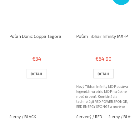
Poťah Donic Coppa Tagora
Poťah Tibhar Infinity MX-P
€34
€64,90
DETAIL
DETAIL
Nový Tibhar Infinity MX-P posúva
legendárnu sériu MX-P na úplne
novú úroveň. Kombinácia
technológií RED POWER SPONGE,
RED ENERGY SPONGE a nového
vrchného gumového povrchu s
čierny / BLACK
červený / RED
čierny / BLACK
PRO...