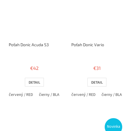
Poťah Donic Acuda S3
Poťah Donic Vario
Priemerné
Priemerné
hodnotenie
hodnotenie
€42
€31
produktu
produktu
je
je
3,5
2,3
DETAIL
DETAIL
z
z
5
5
červený / RED
čierny / BLACK
červený / RED
čierny / BLACK
hviezdičiek.
hviezdičiek.
Novinka