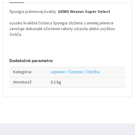
Špongia prémiovej kvality
GEWO Nexxus Super Select
vysoko kvalitná čistiaca špongia zložená z umelej jelenice
zaručuje dokonalé očistenie rakety od potu alebo zvyškov
čističa.
Dodatočné parametre
Kategória
:
Lepenie / Čistenie / Údržba
Hmotnosť
:
0.2 kg
Z
á