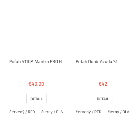
Poťah STIGA Mantra PRO H
Poťah Donic Acuda S1
€49,90
€42
DETAIL
DETAIL
červený / RED
čierny / BLACK
červený / RED
čierny / BLACK