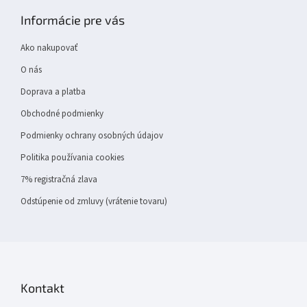
p
Informácie pre vás
ä
t
Ako nakupovať
i
e
O nás
Doprava a platba
Obchodné podmienky
Podmienky ochrany osobných údajov
Politika používania cookies
7% registračná zlava
Odstúpenie od zmluvy (vrátenie tovaru)
Kontakt