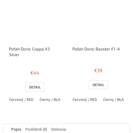
Poťah Donic Coppa X3
Poťah Donic Baxster F1-A
Silver
Priemerné
hodnotenie
€39
€44
produktu
je
5,0
DETAIL
DETAIL
z
5
červený / RED
čierny / BLACK
červený / RED
čierny / BLACK
hviezdičiek.
Popis
Podobné (8)
Diskusia